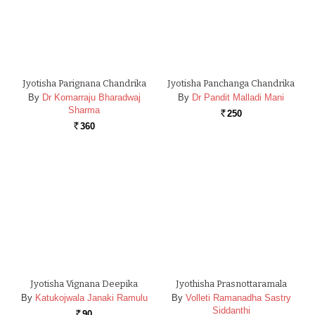
Jyotisha Parignana Chandrika
Jyotisha Panchanga Chandrika
By
Dr Komarraju Bharadwaj
By
Dr Pandit Malladi Mani
Sharma
250
Rs.
360
Rs.
Jyotisha Vignana Deepika
Jyothisha Prasnottaramala
By
Katukojwala Janaki Ramulu
By
Volleti Ramanadha Sastry
Siddanthi
90
Rs.