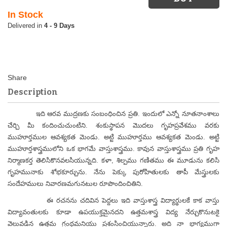
In Stock
4 - 9 Days
Description
ఇది ఆరవ ముద్రణకు సంబంధించిన ప్రతి. ఇందులో ఎన్నో నూతనాంశాలు
చేర్చి మీ కందించుచుంటిని. శంకుస్థాపన మొదలు గృహప్రవేశము వరకు
ముహూర్తముల ఆవశ్యకత మెండు. అట్టి ముహూర్తము ఆవశ్యకత మెండు. అట్టి
ముహూర్తశాస్త్రములోని ఒక భాగమే వాస్తుశాస్త్రము. కావున వాస్తుశాస్త్రము ప్రతి గృహ
నిర్మాణకర్త తెలిసికొనవలసియున్నది. కళా, శిల్పము గణితము ఈ మూడును కలిసి
గృహమునాకు శోభకూర్చును. నేను పెక్కు పురోహితులకు తాపీ మేస్త్రులకు
సందేహములు నివారణమగునటుల రూపొందించితిని.
ఈ రచనను చదివిన పెద్దలు ఇది వాస్తుశాస్త్ర విద్యార్థులకే కాక వాస్తు
విద్యావంతులకు కూడా ఉపయుక్తమైనదని ఉత్తమశాస్త్ర విద్య నేర్చుకొనుటకై
వెలువడిన ఉత్తమ గ్రంథమనియు ప్రశంసించియున్నారు. అది నా భాగ్యముగా