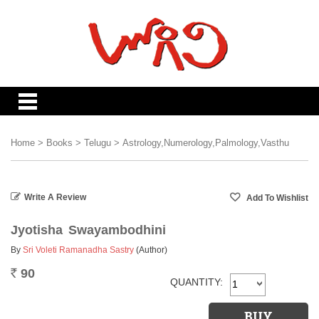
Home
>
Books
>
Telugu
>
Astrology,Numerology,Palmology,Vasthu
Write A Review
Jyotisha Swayambodhini
By
Sri Voleti Ramanadha Sastry
(Author)
90
Rs.
QUANTITY: