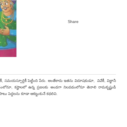
కీ, సమయస్పూర్తికీ పెట్టింది పేరు. అంతేకాదు ఇతను విదూషకుడూ, వివేకీ, విజ్ఞానీ
ోవడంలోనూ, కష్టాలలో ఉన్న ప్రజలకు అండగా నిలవడంలోనూ తెనాలి రామకృష్ణుడి
ాటు పెద్దలను కూడా ఆకట్టుకునే కథలివి.