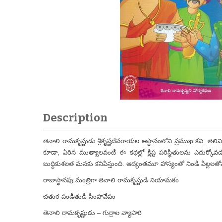
Description
తెనాలి రామకృష్ణుడు శ్రీకృష్ణదేవరాయల ఆస్థానంలోని ప్రముఖ కవి. తెలివి
కూడా, ఏరిన ముత్యాలవంటి ఈ కథల్లో క్లిష్ట పరిస్థితులను ఎదుర్క
బుద్ధికుశలత మనకు కనిపిస్తుంది. ఆద్యంతమూ హాస్యంతో నిండి పిల్లలతోప
రాజాస్థానపు మంత్రిగా తెనాలి రామకృష్ణుడి నియామకం
చతుర పండితుడి సింహవేషం
తెనాలి రామకృష్ణుడు – గుర్రాల వ్యాపారి