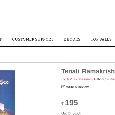
T
CUSTOMER SUPPORT
E BOOKS
TOP SALES
Tenali Ramakris
By
Dr P S Prakasarao
(Author)
,
Sri Ra
Write A Review
195
Rs.
Out Of Stock