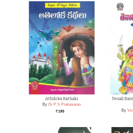
Athiloka Kathalu
Tenali Ram
By
Dr P S Prakasarao
By
Vic
195
Rs.