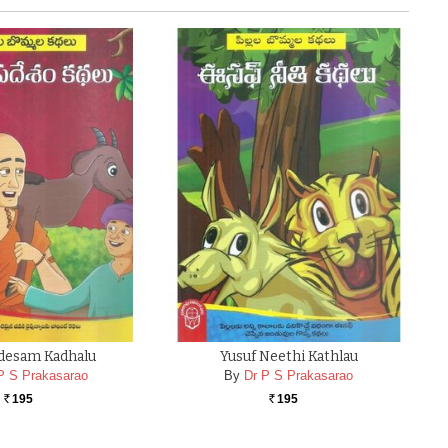
desam Kadhalu
Yusuf Neethi Kathlau
P S Prakasarao
By
Dr P S Prakasarao
195
195
Rs.
Rs.