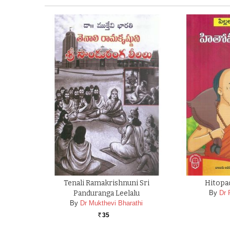
Tenali Ramakrishnuni Sri
Hitopa
Panduranga Leelalu
By
Dr 
By
Dr Mukthevi Bharathi
35
Rs.