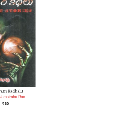
yam Kadhalu
Narasimha Rao
60
Rs.