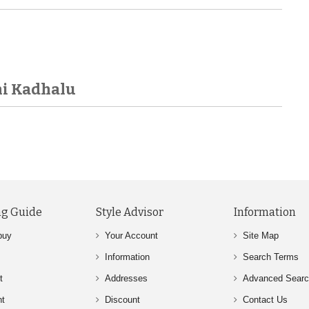
ni Kadhalu
g Guide
Style Advisor
Information
buy
Your Account
Site Map
Information
Search Terms
t
Addresses
Advanced Sear
nt
Discount
Contact Us