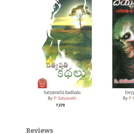
Satyavathi Kadhalu
Dey
By
P Satyavathi
By
P 
270
Rs.
Reviews