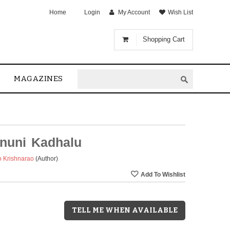
Home
Login
My Account
Wish List
Shopping Cart
MAGAZINES
hnuni Kadhalu
o Krishnarao
(Author)