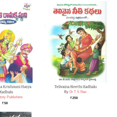
a Krishnuni Hasya
Telivaina Neethi Kadhalu
Kadhalu
By
Dr T S Rao
tory Publishers
250
Rs.
50
Rs.