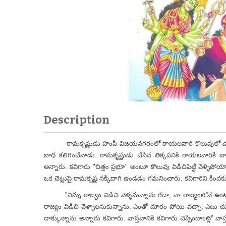
Description
రామకృష్ణుడు హంపి విజయనగరంలో రాయలవారి కొలువులో ఉన్న కాల
బాధ కలిగించేవాడు. రామకృష్ణుడు చేసిన తిక్కపనికి రాయలవారికి బాగా
అన్నారు. కవిగారు "చిత్తం ప్రభూ" అంటూ కొలువు విడిచిపెట్టి వెళ్ళి
ఒక చెట్టుపై రామకృష్ణ నక్కిదాగి ఉండడం గమనించారు. కవిగారిని కిందకు ద
"నిన్ను రాజ్యం విడిచి వెళ్ళమన్నాను గదా, నా రాజ్యంలోనే ఉంటూ చె
రాజ్యం విడిచి వెళ్ళాలనుకున్నాను. ఎంతో దూరం పోయి వచ్చా, ఎటు చ
దాక్కున్నాను అన్నారు కవిగారు. వాస్తవానికి కవిగారు చెప్పిందాంట్ల