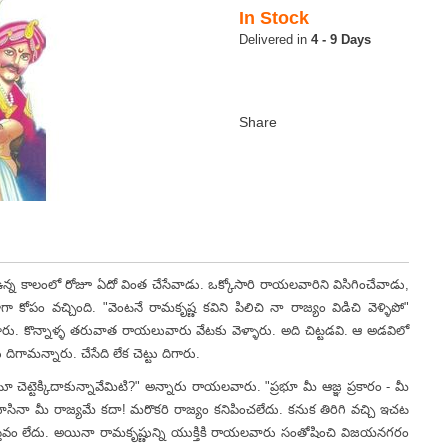
In Stock
4 - 9 Days
ంలో రోజూ ఏదో వింత చేసేవాడు. ఒక్కోసారి రాయలవారిని విసిగించేవాడు,
 కోపం వచ్చింది. "వెంటనే రామకృష్ణ కవిని పిలిచి నా రాజ్యం విడిచి వెళ్ళిపో"
పోయారు. కొన్నాళ్ళ తరువాత రాయలువారు వేటకు వెళ్ళారు. అది చిట్టడవి. ఆ అడవిలో
ిగామన్నారు. చేసేది లేక చెట్టు దిగారు.
ట్టెక్కిదాకున్నావేమిటి?" అన్నారు రాయలవారు. "ప్రభూ మీ ఆజ్ఞ ప్రకారం - మీ
ూసినా మీ రాజ్యమే కదా! మరొకరి రాజ్యం కనిపించలేదు. కనుక తిరిగి వచ్చి ఇచట
ో వాస్తవం లేదు. అయినా రామకృష్ణున్ని యుక్తికి రాయలవారు సంతోషించి విజయనగరం