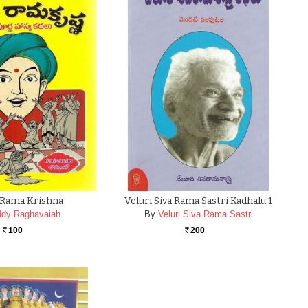
 Rama Krishna
Veluri Siva Rama Sastri Kadhalu 1
dy Raghavaiah
By
Veluri Siva Rama Sastri
100
200
Rs.
Rs.