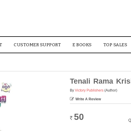
T
CUSTOMER SUPPORT
E BOOKS
TOP SALES
Tenali Rama Kri
By
Victory Publishers
(Author)
Write A Review
50
Rs.
Q