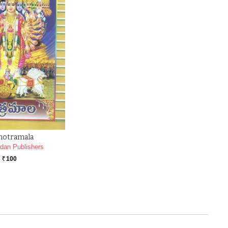
hotramala
dan Publishers
100
Rs.