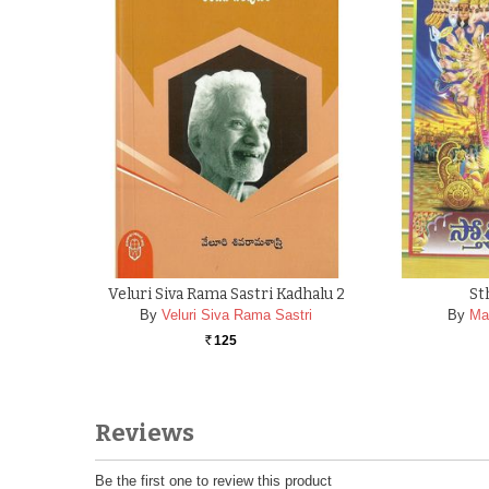
Veluri Siva Rama Sastri Kadhalu 2
St
By
Veluri Siva Rama Sastri
By
Ma
125
Rs.
Reviews
Be the first one to review this product