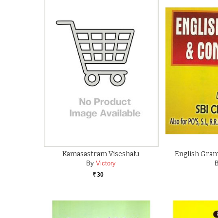
Kamasastram Viseshalu
English Gra
By
Victory
30
Rs.