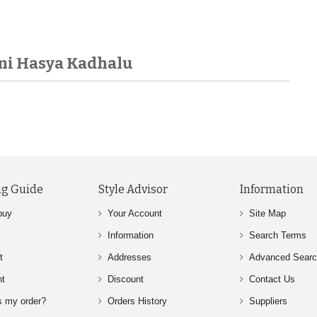
ni Hasya Kadhalu
g Guide
Style Advisor
Information
buy
Your Account
Site Map
Information
Search Terms
t
Addresses
Advanced Sear
nt
Discount
Contact Us
s my order?
Orders History
Suppliers