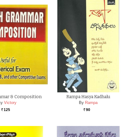
mmar & Composition
Rampa Hasya Kadhalu
By
Victory
By
Rampa
125
90
Rs.
Rs.