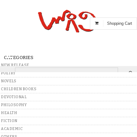
Shopping Cart
CATEGORIES
NEW RELEASE
POETRY
Home
>
Books
>
Telugu
>
Short Stories
NOVELS
CHILDREN BOOKS
DEVOTIONAL
Write A Review
PHILOSOPHY
Sarada Kathallo
HEALTH
Tamasha Lekkalu
FICTION
By
Prayaga Krishna Murthy
ACADEMIC
(Author)
OTHERS