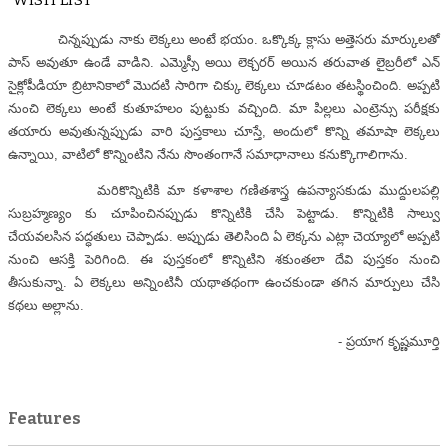
WISH LIST
చిన్నప్పుడు నాకు లెక్కలు అంటే భయం. ఒక్కొక్క క్లాసు అత్తెసరు మార్కులతో
పాస్ అవుతూ ఉండే వాడిని. ఎమ్మెస్సీ అయి లెక్చరర్ అయిన తరువాత లైబ్రరీలో ఎన్
సైక్లోపీడియా బ్రిటానికాలో మొదటి సారిగా చిక్కు లెక్కలు చూడటం తటస్థించింది. అప్పటి
నుంచి లెక్కలు అంటే కుతూహలం పుట్టుకు వచ్చింది. మా పిల్లలు ఎంట్రెన్సు పరీక్షకు
తయారు అవుతున్నప్పుడు వారి పుస్తకాలు చూస్తే, అందులో కొన్ని తమాషా లెక్కలు
ఉన్నాయి, వాటిలో కొన్నింటిని నేను సొంతంగానే సమాధానాలు కనుక్కొగాలిగాను.
మరికొన్నిటికి మా కళాశాల గణితశాస్త్ర ఉపన్యాసకుడు ముద్దులపల్లి
సుబ్రహ్మణ్యం కు చూపించినప్పుడు కొన్నిటికి చేసి పెట్టాడు. కొన్నిటికి సాల్వు
చేయవలసిన పద్ధతులు చెప్పాడు. అప్పుడు తెలిసింది ఏ లెక్కను ఎట్లా చెయ్యాలో అప్పటి
నుంచి ఆసక్తి పెరిగింది. ఈ పుస్తకంలో కొన్నిటిని శకుంతలా దేవి పుస్తకం నుంచి
తీసుకున్నా. ఏ లెక్కలు అన్నింటినీ యథాతథంగా ఉంచకుండా తగిన మార్పులు చేసి
కథలు అల్లాను.
- ప్రయాగ కృష్ణమూర్తి
Features