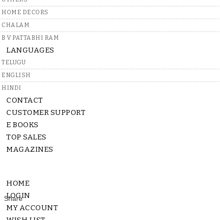
Write A Review
HOME DECORS
CHALAM
B V PATTABHI RAM
LANGUAGES
TELUGU
ENGLISH
Rs.
175
HINDI
CONTACT
QUANTITY:
-
+
CUSTOMER SUPPORT
E BOOKS
TOP SALES
In Stock
MAGAZINES
4 - 9 Days
HOME
LOGIN
MY ACCOUNT
Description