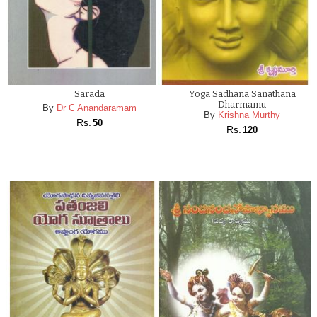
Sarada
Yoga Sadhana Sanathana
Dharmamu
By
Dr C Anandaramam
By
Krishna Murthy
Rs.
50
Rs.
120