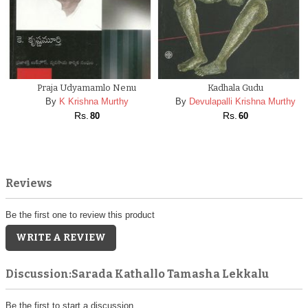
Praja Udyamamlo Nenu
Kadhala Gudu
By
K Krishna Murthy
By
Devulapalli Krishna Murthy
Rs.
Rs.
80
60
Reviews
Be the first one to review this product
WRITE A REVIEW
Discussion:Sarada Kathallo Tamasha Lekkalu
Be the first to start a discussion