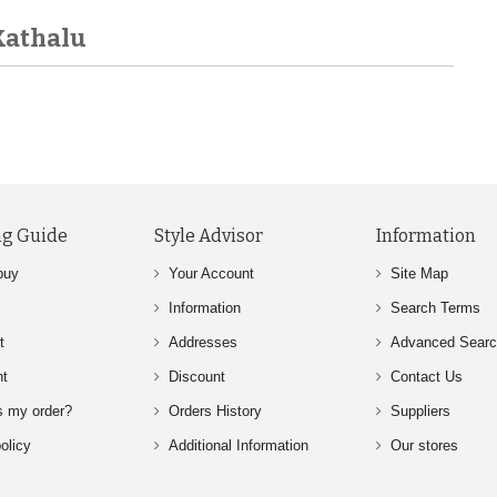
Kathalu
g Guide
Style Advisor
Information
buy
Your Account
Site Map
Information
Search Terms
t
Addresses
Advanced Sear
nt
Discount
Contact Us
s my order?
Orders History
Suppliers
olicy
Additional Information
Our stores