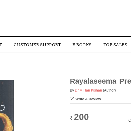
T
CUSTOMER SUPPORT
E BOOKS
TOP SALES
Rayalaseema Pre
By
Dr M Hari Kishan
(Author)
Write A Review
200
Rs.
Q