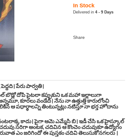
In Stock
4 - 9 Days
దది। పేరు పార్వతి।
డ్లో దోపి పైటలా కప్పుకుని ఒక మహా ఇల్లాలుగా
 అన్నమూ, కూరలు వండేది। నేను నా ఉత్తుత్తి కారులోంచి
ెలికిన ఆ పధార్ధాలన్ని తింటున్నట్లు నటిస్తూ నా భర్త హోదాను
క్క కాదు। పైగా ఆమె ఎమ్మేసి బి। ఇడీ చేసి ఒక హైస్కూల్
త్రం చదువు సరిగా అంటక, చదివిన ఆ కొంచెం చదువుకూ ఉద్యోగం
తరువాత ఎం జరిగిందో ఈ పుస్తకం చదివి తెలుసుకోనగలరు ।