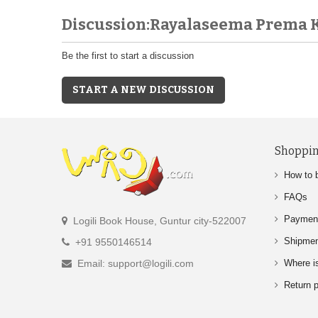
Discussion:Rayalaseema Prema 
Be the first to start a discussion
START A NEW DISCUSSION
Shoppin
How to 
FAQs
Paymen
Logili Book House, Guntur city-522007
Shipme
+91 9550146514
Email: support@logili.com
Where i
Return p