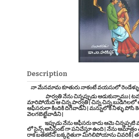
Description
నా మేనమామ కూతురు నాకంటే వయసులో రెండేళ్ళు పెద్
పార్వతి నేను చిన్నప్పుడు ఆడుకున్నాము। టవల్ బొ
మారిపోయేది ఆ చిన్న పార్వతి। చిన్న చిన్న బుడిగిలలో
ఆఫీసరులా కిందికి దిగేవాడిని। మన్నులోకి నీళ్ళు పోసి క
వెలగబెట్టేవాడిని।
ఇప్పుడు నేను ఆఫీసరు కాదు ఆమె చిన్నప్పటి వంటలా
లో సైన్స్ అసిస్టెంట్ గా పనిచేస్తూ ఉంది। నేను ఆమా
రాక బతకలేని బక్కరైతుగా మిగిలిపోయాను చివరికి। 