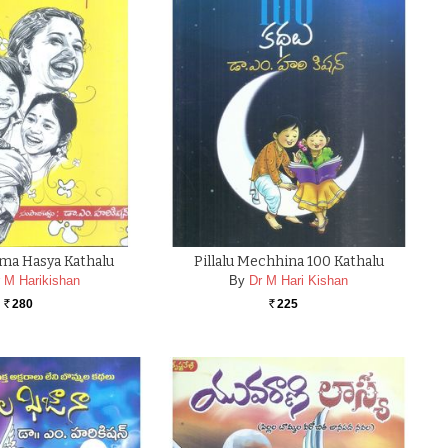
ma Hasya Kathalu
Pillalu Mechhina 100 Kathalu
 M Harikishan
By
Dr M Hari Kishan
280
225
Rs.
Rs.