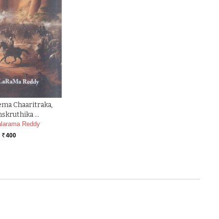
ema Chaaritraka,
skruthika …
larama Reddy
400
Rs.