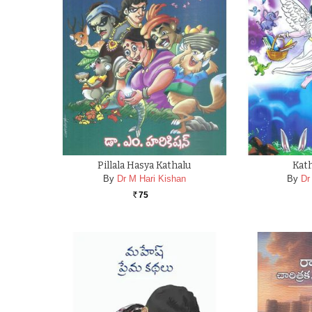
Pillala Hasya Kathalu
Kath
By
Dr M Hari Kishan
By
Dr
75
Rs.