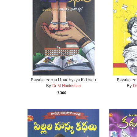
Rayalaseema Upadhyaya Kathalu
Rayalasee
By
Dr M Harikishan
By
Dr
300
Rs.