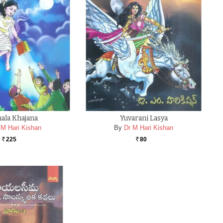
ala Khajana
Yuvarani Lasya
 M Hari Kishan
By
Dr M Hari Kishan
225
80
Rs.
Rs.