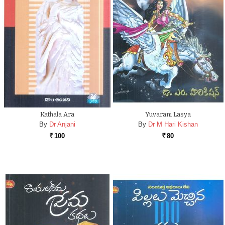
Kathala Ara
Yuvarani Lasya
By
Dr Anjani
By
Dr M Hari Kishan
100
80
Rs.
Rs.