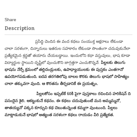
Description
ప్రసిద్ధి చెందిన ఈ వంద కథలు సంయుక్త అక్షరాలు లేకుండా
చాలా సరళంగా, చిన్నారులు ఇతరుల సహకారం లేకుండా సొంతంగా చదువుకునేలా
ప్రత్యేకమైన శ్రద్ధతో తయారు చేయబడ్డాయి. ఇందులోని కథా వస్తువులు, భాష కూడా
విద్యార్థుల స్థాయిని దృష్టిలో వుంచుకొని జాగ్రత్తగా ఎంచుకొన్నవే.
పిల్లలకు తెలుగు
భాషను నేర్పే క్రమంలో తల్లిదండ్రులకు, ఉపాధ్యాయులకు ఈ పుస్తకం ఎంతగానో
ఉపయోగపడుతుంది. ఐదవ తరగతిలోపు బాలల కొరకు తెలుగు భాషలో సాహిత్యం
చాలా తక్కువగా వుంది. ఆ కొరతను తీర్చడానికే
ఈ ప్రయత్నం.
పిల్లలకోసం ఇప్పటికే 60కి పైగా పుస్తకాలు రచించిన హరికిషన్ ది
పసందైన శైలి. ఆకట్టుకునే కథనం. ఈ కథలు చదువుతుంటే మన అమ్మమ్మనో,
తాతయ్యనో పక్కన కూర్చుని కథ చెబుతున్నంత కమ్మగా వుంటుంది.
పిల్లలు
మాట్లాడుకునే భాషలో అత్యంత సరళంగా కథలు రాయడం వీరి ప్రత్యేకత.