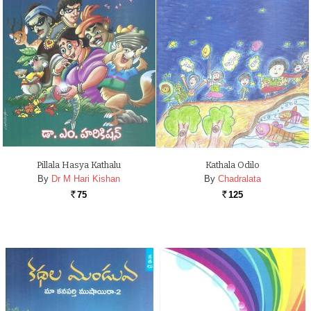
Pillala Hasya Kathalu
Kathala Odilo
By
Dr M Hari Kishan
By
Chadralata
75
125
Rs.
Rs.