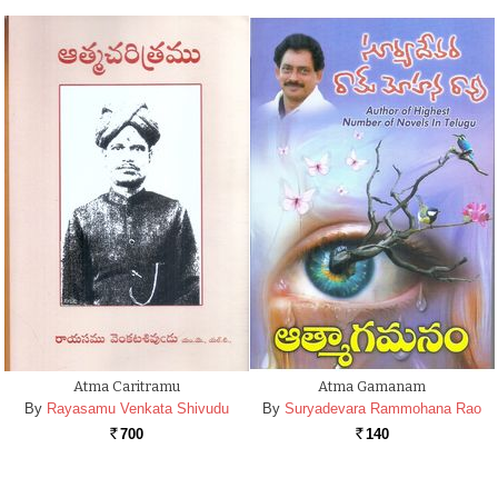
Atma Caritramu
Atma Gamanam
By
Rayasamu Venkata Shivudu
By
Suryadevara Rammohana Rao
700
140
Rs.
Rs.