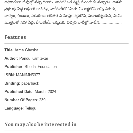
అధికారులు జీపుల్లో వచ్చి దిగారు. వారిలో ఒక వ్యక్తి ముందుకు వచ్చాడు. అతను
ప్రభుత్వ పెద్ద అధికారి కావచ్చు, వాకీటాకీలో "మీరు మీ ఇళ్లలోని అన్ని సరుకు,
ధాన్యం, గింజలు, సరుకులు తదితర సామాన్లు సర్దుకొని, మూటగట్టుకుని, మీమీ
ముల్లెలతో సహా సిద్ధంచేసుకోండి. ఇక్కడకు వచ్చిన లారీల్లో వాటిని...................
Features
Title
: Atma Ghosha
Author
: Pandu Kamtekar
Publisher
: Bhodhi Foundation
ISBN
: MANIMN5377
Binding
: paparback
Published Date
: March, 2024
Number Of Pages
: 239
Language
: Telugu
You may also be interested in