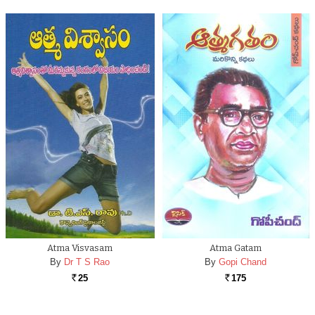
Atma Visvasam
Atma Gatam
By
Dr T S Rao
By
Gopi Chand
25
175
Rs.
Rs.