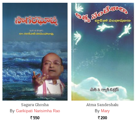
Sagara Ghosha
Atma Sandeshalu
By
Garikipati Narisimha Rao
By
Mary
550
200
Rs.
Rs.