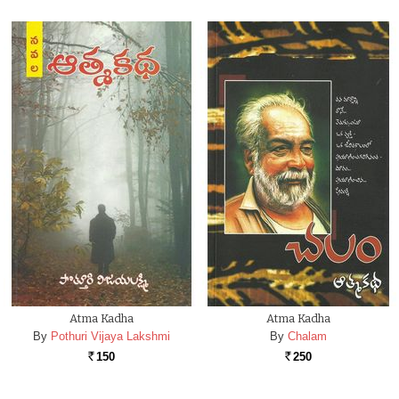
Atma Kadha
Atma Kadha
By
Pothuri Vijaya Lakshmi
By
Chalam
150
250
Rs.
Rs.