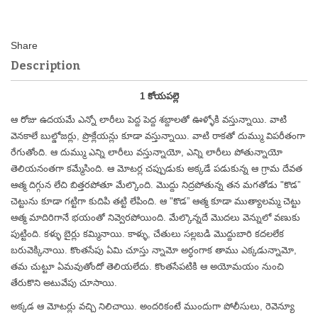
Description
1 కోయపల్లె
ఆ రోజు ఉదయమే ఎన్నో లారీలు పెద్ద పెద్ద శబ్దాలతో ఊళ్ళోకి వస్తున్నాయి. వాటి
వెనకాలే బుల్డోజర్లు, ప్రొక్లేయన్లు కూడా వస్తున్నాయి. వాటి రాకతో దుమ్ము విపరీతంగా
రేగుతోంది. ఆ దుమ్ము ఎన్ని లారీలు వస్తున్నాయో, ఎన్ని లారీలు పోతున్నాయో
తెలియనంతగా కమ్మేసింది. ఆ మోటర్ల చప్పుడుకు అక్కడే పడుకున్న ఆ గ్రామ దేవత
ఆత్మ దిగ్గున లేచి బిత్తరపోతూ మేల్కొంది. మొద్దు నిద్రపోతున్న తన మగతోడు "కొడ”
చెట్టును కూడా గట్టిగా కుదిపి తట్టి లేపింది. ఆ "కొడ” ఆత్మ కూడా ముత్యాలమ్మ చెట్టు
ఆత్మ మాదిరిగానే భయంతో నివ్వెరపోయింది. మేల్కొన్నదే మొదలు వెన్నులో వణుకు
పుట్టింది. కళ్ళు బైర్లు కమ్మినాయి. కాళ్ళు, చేతులు సల్లబడి మొద్దుబారి కదలలేక
బరువెక్కినాయి. కొంతసేపు ఏమి చూస్తు న్నామో అర్ధంగాక తాము ఎక్కడున్నామో,
తమ చుట్టూ ఏమవుతోందో తెలియలేదు. కొంతసేపటికి ఆ అయోమయం నుంచి
తేరుకొని అటువేపు చూసాయి.
అక్కడ ఆ మోటర్లు వచ్చి నిలిచాయి. అందరికంటే ముందుగా పోలీసులు, రెవెన్యూ