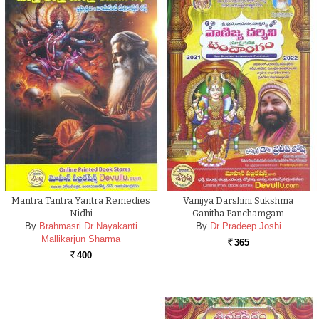
Mantra Tantra Yantra Remedies
Vanijya Darshini Sukshma
Nidhi
Ganitha Panchamgam
By
Brahmasri Dr Nayakanti
By
Dr Pradeep Joshi
Mallikarjun Sharma
365
Rs.
400
Rs.