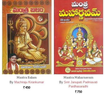
Mantra Balam
Mantra Maharnavam
By
Machiraju Kirankumar
By
Smt Janupati Padmavati
Pardhasaradhi
450
Rs.
750
Rs.