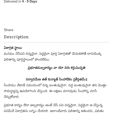
4 - 9 Days
Description
ఏకాగ్రత స్థాయి
మనము చేసేపని చిన్నదైనా, పెద్దదైనా పూర్తి ఏకాగ్రతతో చేయకపోతే దానియొక్క
ఫలితాన్ని పూర్తిస్థాయిలో పొందలేము.
ప్రభూతమల్పకార్యం వా యో నరః కర్తుమిచ్ఛతి
సర్వారమేణ తత్ కుర్యాత్ సింహాదేకం ప్రకీర్తితమ్॥
సింహము వేటాడే సమయంలో చిన్న జంతువునైనా, పెద్ద జంతువునైనా తన మొత్తం
సామర్ధ్యాన్ని ఉపయోగించి చేస్తుంది. ఈ లక్షణం మానవుడు సింహాన్ని చూసి
నేర్చుకోవాలి.
ప్రభూత కార్యం లేదా అల్పకార్యం అంటే చేసే పని చిన్నదైనా, పెద్దడైనా ఆ చేస్తున్న
పనిమీదే ఏకాగ్రతను లగ్నం చేయాలి. అలాంటివారు ఫలితాన్ని ఆశించరు, ఫలితం