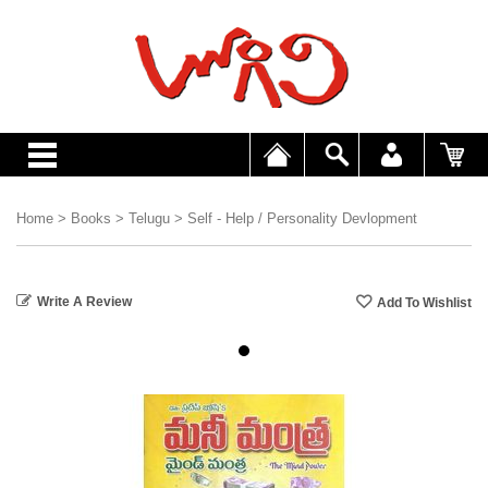
Home
>
Books
>
Telugu
>
Self - Help / Personality Devlopment
Write A Review