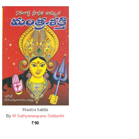
Mantra Sakthi
By
M Sathyanarayana Siddanthi
90
Rs.