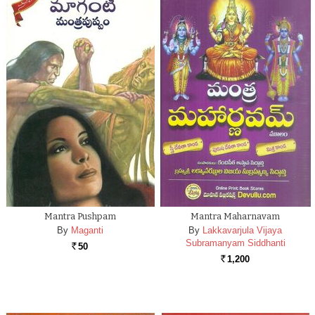
Mantra Pushpam
Mantra Maharnavam
By
Maganti
By
Lakkavarjula Vijaya
Subramanyam Siddhanti
50
Rs.
1,200
Rs.