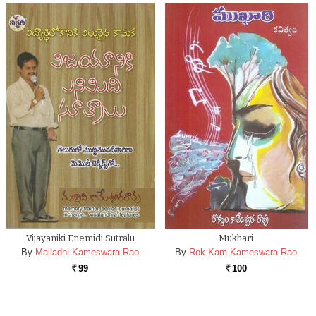
Vijayaniki Enemidi Sutralu
Mukhari
By
Malladhi Kameswara Rao
By
Rok Kam Kameswara Rao
99
100
Rs.
Rs.