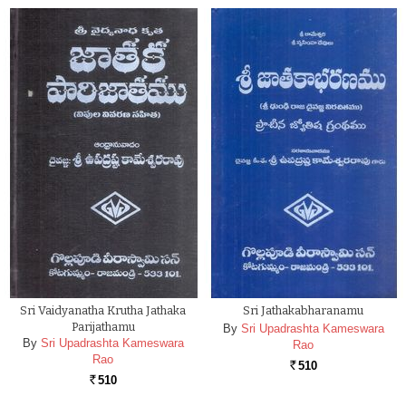
Sri Vaidyanatha Krutha Jathaka
Sri Jathakabharanamu
Parijathamu
By
Sri Upadrashta Kameswara
By
Sri Upadrashta Kameswara
Rao
Rao
510
Rs.
510
Rs.