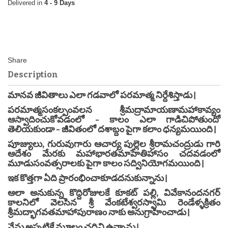
4 - 9 Days
Description
మానవ జీవితాలు ఎలా గడవాలో పరమాత్మ నిర్దేశిస్తాడు।
పరమాత్మసంకల్పంవలన శ్రీమద్రామాయణామహాకావ్యం
ఆస్వాదించుకోవడంలో - కాలం ఎలా గాడిచిపోతుందో
తెలియకుండా - జీవితంలో దశాబ్దం పైగా కలాం ధన్యమయింది।
పూజ్యులు, గురువుగారు ఆచార్య పుల్లెల శ్రీరామచంద్రుడు గారి
ఆదేశం మేరకు మహాభారతమాహేతిహాసం చదవడంలో
మూడుసంవత్సరాలకు పైగా కాలం సద్వినియోగమయింది।
ఇక కొత్తగా ఏది ప్రారంభించాకూడదనుకున్నాను।
ఆలా అనుకున్న కొద్దిరోజులకే కూకట్ పల్లి, వివేకానందనగర్
కాలనిలో వెలసిన శ్రీ వేంకటేశ్వరస్వామి రెండేళ్ళక్రితం
శ్రీమద్భాగవతమాహాపురాణం నాకు అనుగ్రాహించాడు।
నేను అప్పటికే మూలం చదివి ఉన్నాను।