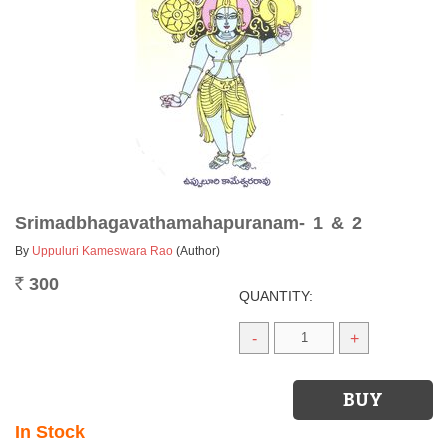
Srimadbhagavathamahapuranam- 1 & 2
By
Uppuluri Kameswara Rao
(Author)
300
Rs.
QUANTITY:
-
+
In Stock