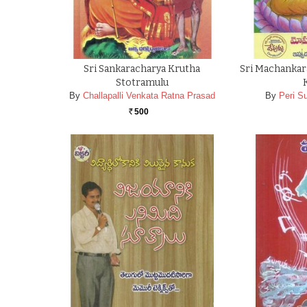
Sri Sankaracharya Krutha
Sri Machankar
Stotramulu
By
Challapalli Venkata Ratna Prasad
By
Peri S
500
Rs.