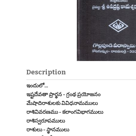
Description
ఇందులో...
ఇష్టదేవతా ప్రార్థన - గ్రంథ ప్రయోజనం
మేషాదిరాశులకు వివిధనామములు
రాశివివరణము - కలాంగవిభాగములు
రాశిస్వరూపములు
రాశులు - స్థానములు