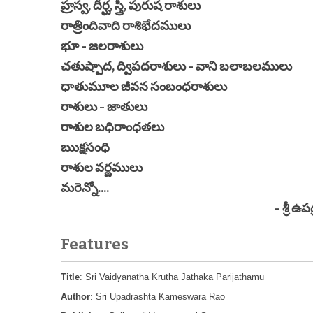
హ్రస్వ, దీర్ఘ, స్త్రీ, పురుష రాశులు
రాత్రిందివాది రాశిభేదములు
భూ - జలరాశులు
చతుష్పాద, ద్విపదరాశులు - వాని బలాబలములు
ధాతుమూల జీవన సంబంధరాశులు
రాశులు - జాతులు
రాశుల బధిరాంధతలు
ఋక్షసంధి
రాశుల వర్ణములు
మరెన్నో....
- శ్రీ ఉపద్రష్ట కామే
Features
Title
: Sri Vaidyanatha Krutha Jathaka Parijathamu
Author
: Sri Upadrashta Kameswara Rao