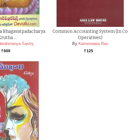
a Bhagavatpadacharya
Common Accounting System (In Co
Krutha …
Operatives)
ubrahmanya Sastry
By
Kameswara Rao
600
125
Rs.
Rs.