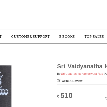
T
CUSTOMER SUPPORT
E BOOKS
TOP SALES
Sri Vaidyanatha 
By
Sri Upadrashta Kameswara Rao
(A
Write A Review
510
Rs.
Q