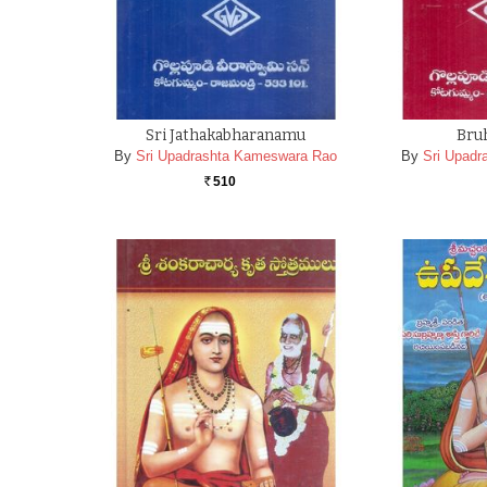
Sri Jathakabharanamu
Bru
By
Sri Upadrashta Kameswara Rao
By
Sri Upad
510
Rs.