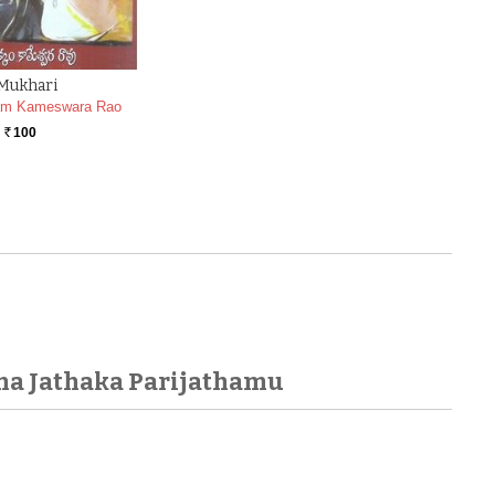
Mukhari
am Kameswara Rao
100
Rs.
tha Jathaka Parijathamu