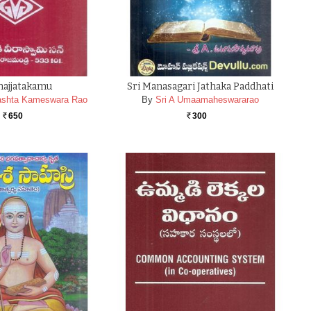
hajjatakamu
Sri Manasagari Jathaka Paddhati
rashta Kameswara Rao
By
Sri A Umaamaheswararao
650
300
Rs.
Rs.