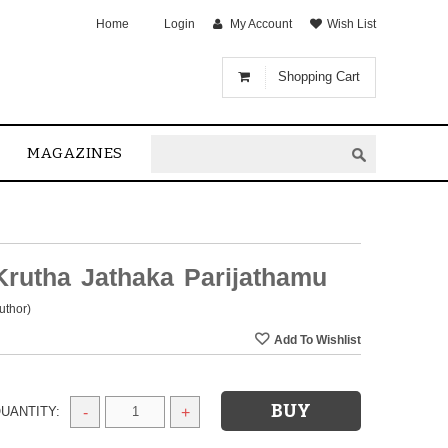
Home
Login
My Account
Wish List
Shopping Cart
MAGAZINES
Krutha Jathaka Parijathamu
uthor)
UANTITY:
-
+