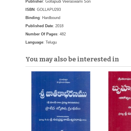
Publisher
: Gollapudi Veeraswami Son
ISBN
: GOLLAPU293
Binding
: Hardbound
Published Date
: 2018
Number Of Pages
: 482
Language
: Telugu
You may also be interested in