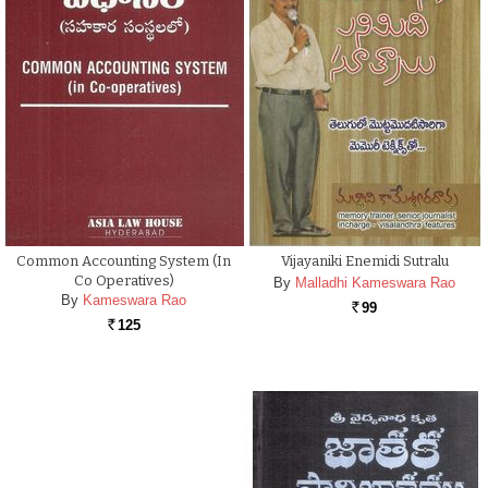
Common Accounting System (In
Vijayaniki Enemidi Sutralu
Co Operatives)
By
Malladhi Kameswara Rao
By
Kameswara Rao
99
Rs.
125
Rs.