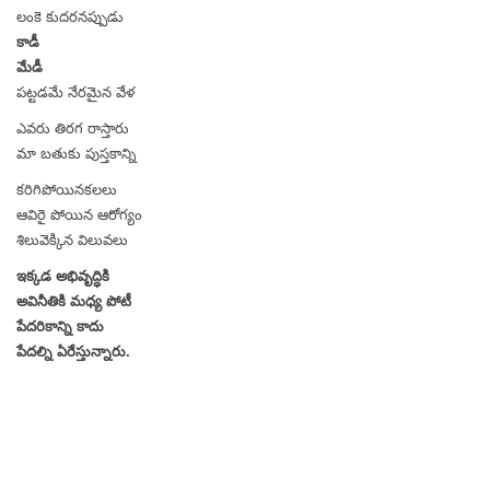
లంకె కుదరనప్పుడు
కాడీ
మేడీ
పట్టడమే నేరమైన వేళ
ఎవరు తిరగ రాస్తారు
మా బతుకు పుస్తకాన్ని
కరిగిపోయినకలలు
ఆవిరై పోయిన ఆరోగ్యం
శిలువెక్కిన విలువలు
ఇక్కడ అభివృద్ధికి
అవినీతికి మధ్య పోటీ
పేదరికాన్ని కాదు
పేదల్ని ఏరేస్తున్నారు.