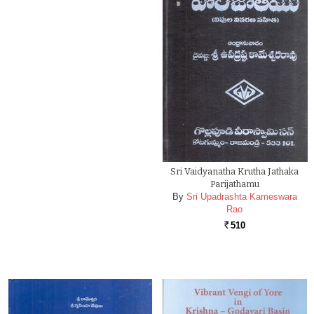
Sri Vaidyanatha Krutha Jathaka
Parijathamu
By
Sri Upadrashta Kameswara
Rao
510
Rs.