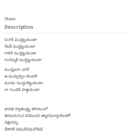
Description
నింగికి ముద్దెట్టుకుంటా
నేలకి ముద్దెట్టుకుంటా
గాలికి ముద్దెట్టుకుంటా
గంగమ్మకి ముద్దెట్టుకుంటా
ముచ్చటగా ఎగిరే
ఆ మువ్వన్నెల జెండాకి
మూడు ముద్దులెట్టుకుంటా
నా గుండెకి హత్తుకుంటా
భారత స్వాతంత్ర్య పోరాటంలో
తెరమరుగున కనిపించని త్యాగమూర్తులెందరో
నెత్తురిచ్చి
దేశానికి విముక్తినిచ్చినోళ్ళకి