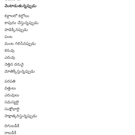
వెంటాడుతున్నప్పుడు
కళ్లాలలో కల్లోలం
కాపురం చేస్తున్నప్పుడు
పాడెక్కినప్పుడు
పంట
మంట గలిసినప్పుడు
కరువు
ఎరువు
నెత్తిన దరువై
మోతెక్కిస్తున్నప్పుడు
పరపతి
విత్తులు
ఎరువులు
సమస్యలై
సంక్షోభాలై
సాక్షాత్కరిస్తున్నప్పుడు
దిగుబడికి
రాబడికి