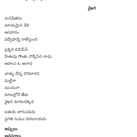
వైఖరి
మనిషితనం
మాయమైన వేళ
అసహనం
విద్వేషాన్నే రాజేస్తుంది
ప్రశ్నని చిదిమేసి
హేతువు గొంతు నొక్కేసిన నాడు
అహంస ఓ అనాధ
వాళ్ళు దేన్ని వొదిలారని
మట్టినా
మందునా
మాటల్లోనే తేడా
వైఖరి మారిందెక్కడ
బతుకు బాగుపడదు
ప్రగతి సుమం విరబూయదు
అప్పులు
అవసరాలు