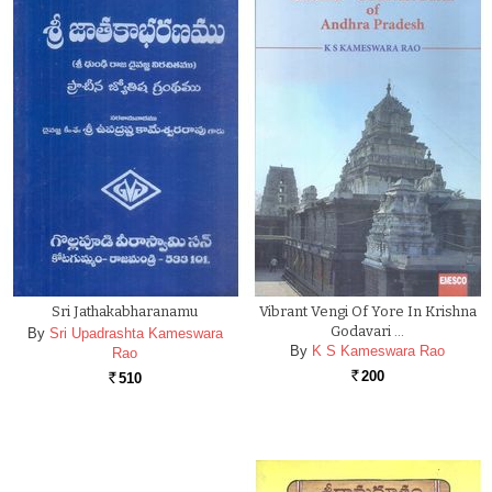
Sri Jathakabharanamu
Vibrant Vengi Of Yore In Krishna
Godavari …
By
Sri Upadrashta Kameswara
By
K S Kameswara Rao
Rao
200
510
Rs.
Rs.