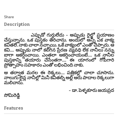
Description
ఎప్పుడో గుర్తులేదు - అప్పుడు రైల్లో ప్రయాణం
చేస్తున్నాను. ఒక పుస్తకం తెరిచాను. అందులో అన్నీ ఏక వాక్య
కవితలే. నాకు చాలా నచ్చాయి. ఒకే వాక్యంలో ఎంతో చెప్పారు. ఆ
కవి.... అప్పుడు నాలో కలిగిన ప్రేరణ వ్యవధి లేక నానీలు నన్ను
బాగా ఆకర్షించాయి. ఎంతలా ఆకర్షించాయంటే.... ఒక నానీల
పుస్తకాన్ని తయారు చేసేంతగా.... ఈ యాగంలో గోపీగారి
ప్రోత్సాహం సహకారం ఎంతో లభించింది నాకు.
ఆ తర్వాత మరల ఈ రెక్కలు.... పత్రికల్లో చాలా చూసాను.
నాలుగు లైన్ల నానీల్లో మినీ కవితల్ని అల్లి ఆరు పాదాల రెక్కలుగా
మలిచాను.
- డా. పెళ్ళకూరు జయప్రద
సోమిరెడ్డి
Features