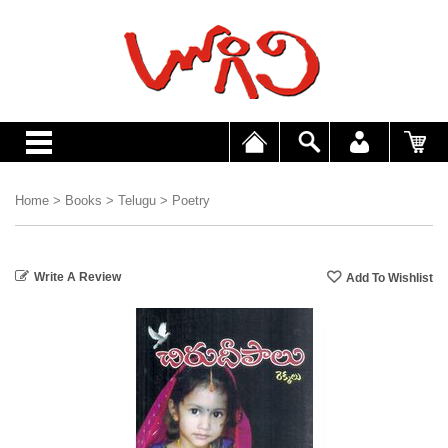
Home
>
Books
>
Telugu
>
Poetry
Write A Review