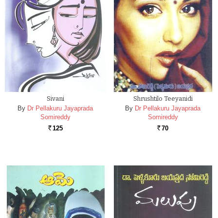
Sivani
Shrushtilo Teeyanidi
By
Dr Pellakuru Jayaprada
By
Dr Pellakuru Jayaprada
Somireddy
Somireddy
125
70
Rs.
Rs.