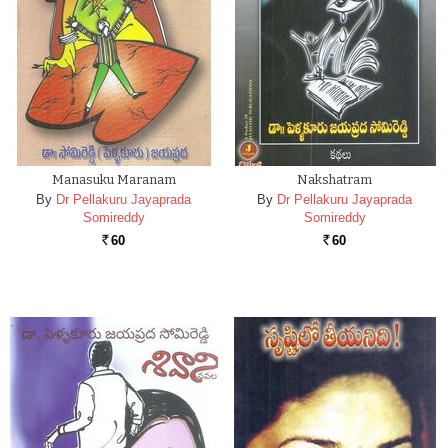
Manasuku Maranam
Nakshatram
By
Dr Pellakuru Jayaprada
By
Dr Pellakuru Jayaprada
Somireddy
Somireddy
60
60
Rs.
Rs.