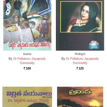
Aame
Malupu
By
Dr Pellakuru Jayaprada
By
Dr Pellakuru Jayaprada
Somireddy
Somireddy
100
125
Rs.
Rs.