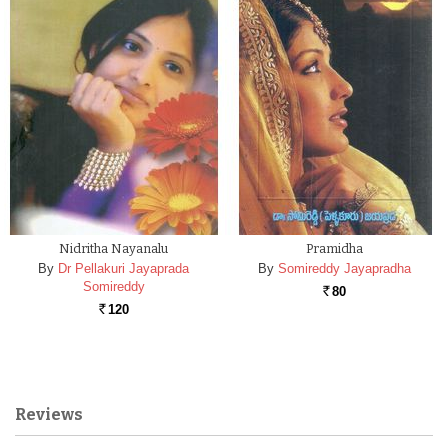
Nidritha Nayanalu
Pramidha
By
Dr Pellakuri Jayaprada
By
Somireddy Jayapradha
Somireddy
80
Rs.
120
Rs.
Reviews