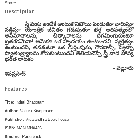
Description
స్త్రీ వంట ఇంటికే అంటుకొనిపోయి వండుతూ వారుస్తూ
వడ్డిస్తూ యాంత్రిక జీవితం గడుపుతూ భర్త ఆధిపత్యంలో
అవమానాలను, చీత్కారాలను దిగమింగుకుంటూ
బ్రతకడమేనా! ఆమెకూ ఒక హృదయం ఉంటుందని, వ్యక్తిత్వం
ఉంటుందని, తనకంటూ ఒక గుర్తింపును, గౌరవాన్నీ, స్వేచ్ఛా
స్వాతంత్ర్యాలను కోరుకుంటుందనీ తెలియచెప్పే స్త్రీ వాద హాస్య
భరిత నాటకం.
- వల్లూరు
శివప్రసాద్
Features
Title
: Intinti Bhagotam
Author
: Valluru Sivaprasad
Publisher
: Visalandhra Book house
ISBN
: MANIMN0436
Binding
: Paperback