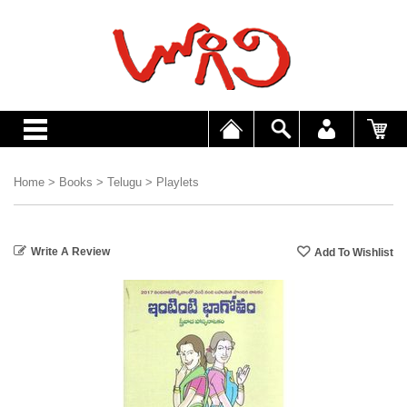
Home
>
Books
>
Telugu
>
Playlets
Write A Review