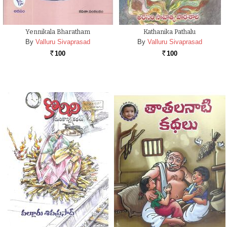
Yennikala Bharatham
Kathanika Pathalu
By
Valluru Sivaprasad
By
Valluru Sivaprasad
100
100
Rs.
Rs.