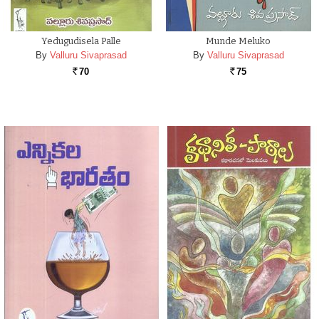
Yedugudisela Palle
Munde Meluko
By
Valluru Sivaprasad
By
Valluru Sivaprasad
70
75
Rs.
Rs.