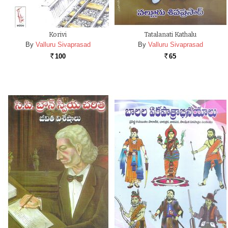
Korivi
Tatalanati Kathalu
By
Valluru Sivaprasad
By
Valluru Sivaprasad
100
65
Rs.
Rs.