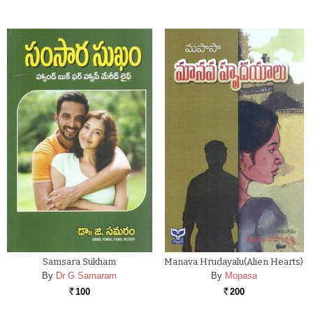
Samsara Sukham
Manava Hrudayalu(Alien Hearts)
By
Dr G Samaram
By
Mopasa
100
200
Rs.
Rs.