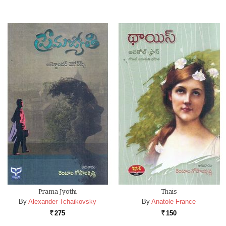
Prama Jyothi
Thais
By
Alexander Tchaikovsky
By
Anatole France
275
150
Rs.
Rs.