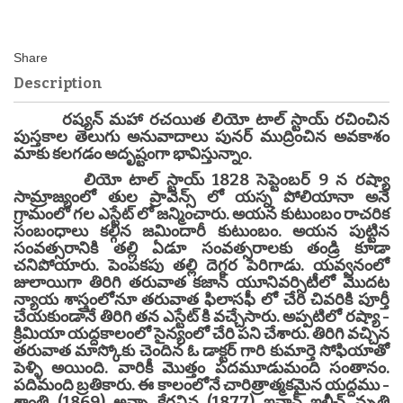
Description
రష్యన్ మహా రచయిత లియో టాల్ స్టాయ్ రచించిన
పుస్తకాల తెలుగు అనువాదాలు పునర్ ముద్రించిన అవకాశం
మాకు కలగడం అదృష్టంగా భావిస్తున్నాం.
లియో టాల్ స్టాయ్ 1828 సెప్టెంబర్ 9 న రష్యా
సామ్రాజ్యంలో తుల ప్రావెన్స్ లో యస్న పోలియానా అనే
గ్రామంలో గల ఎస్టేట్ లో జన్మించారు. అయన కుటుంబం రాచరిక
సంబంధాలు కల్గిన జమిందారీ కుటుంబం. అయన పుట్టిన
సంవత్సరానికి తల్లి ఏడూ సంవత్సరాలకు తండ్రి కూడా
చనిపోయారు. పెంపకపు తల్లి దెగ్గర పెరిగాడు. యవ్వనంలో
జులాయిగా తిరిగి తరువాత కజాన్ యూనివర్సిటీలో మొదట
న్యాయ శాస్త్రంలోనూ తరువాత ఫిలాసఫీ లో చేరి చివరికి పూర్తీ
చేయకుండానే తిరిగి తన ఎస్టేట్ కి వచ్చేసారు. అప్పటిలో రష్యా -
క్రిమియా యద్దకాలంలో సైన్యంలో చేరి పని చేశారు. తిరిగి వచ్చిన
తరువాత మాస్కోకు చెందిన ఓ డాక్టర్ గారి కుమార్తె సోఫియాతో
పెళ్ళి అయింది. వారికీ మొత్తం పదమూడుమంది సంతానం.
పదిమంది బ్రతికారు. ఈ కాలంలోనే చారిత్రాత్మకమైన యద్దము -
శాంతి (1869) అన్నా కేరనిన (1877) ఇవాన్ ఇలీచ్ మృతి