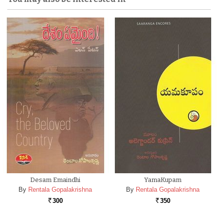
Desam Emaindhi
YamaKupam
By
Rentala Gopalakrishna
By
Rentala Gopalakrishna
300
350
Rs.
Rs.