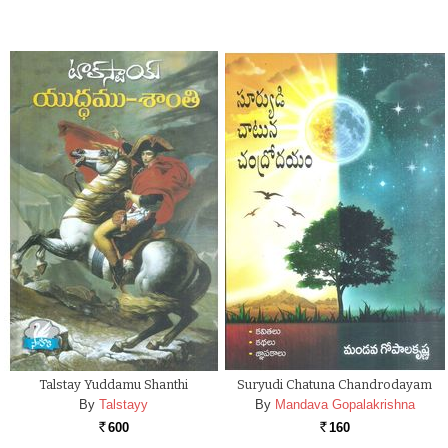
Talstay Yuddamu Shanthi
Suryudi Chatuna Chandrodayam
By
Talstayy
By
Mandava Gopalakrishna
600
160
Rs.
Rs.