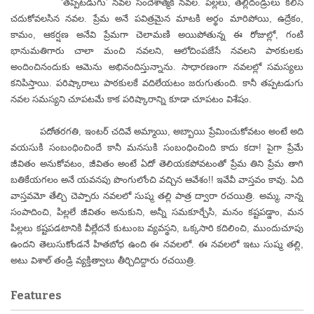
‘తప్పటడుగు’ నవల సందేశాత్మక నవల. పిల్లలు, తల్లిదండ్రులు కలిసి
చదుకోవలసిన నవల. ప్రేమ అనే పవిత్రమైన మాటకి అర్థం మారిపోయి, ఉద్రేకం,
కామం, ఆకర్షణ అనేవి ప్రేమగా చెలామణి అయిపోతున్న ఈ రోజుల్లో, గంటి
భానుమతిగారు చాలా మంచి నవలని, ఆలోచింపజేసే నవలని పాఠకులకు
అందించినందుకు ఆమెను అభినందిస్తున్నాను. సాధారణంగా నవలల్లో సమస్యలు
కనిపిస్తాయి. పరిష్కారాలు పాఠకులకే వదిలేయటం జరుగుతుంది. కానీ తప్పటడుగు
నవల సమస్యని చూపటమే కాక పరిష్కారాన్ని కూడా చూపటం విశేషం.
పదోతరగతి, ఇంటర్ చదివే అమ్మాయి, అబ్బాయి ప్రేమించుకోవటం అంటే అది
వయసుకి సంబంధించిందే కానీ మనసుకి సంబంధించింది కాదు కదా! పైగా ప్రేమే
జీవితం అనుకోవటం, జీవితం అంటే ఏదో తెలియకపోవటంతో ప్రేమ తిని ప్రేమ తాగి
బతికేయగలం అనే యవనపు పొంగులోంచి వచ్చిన ఆవేశం!! ఇవేవీ వాస్తవం కావు. ఏది
వాస్తవమో తేల్చి చెప్పారు నవలలో సుష్మ తల్లి పాత్ర ద్వారా రచయిత్రి. అమ్మ, నాన్న
సంపాదించి, పిల్లలే జీవితం అనుకుని, అన్నీ సమకూర్చేసి, మనం కష్టపడ్డాం, మన
పిల్లలు కష్టపడటానికి వీల్లేదనే కుటుంబ వ్యవస్థని, ఒక్కసారి కదిలించి, ముందుచూపు
ఉందని తెలుసుకోండనే హితబోధ ఉంది ఈ నవలలో. ఈ నవలలో ఇటు సుష్మ తల్లి,
అటు విశాల్ తండ్రి వ్యక్తిత్వాలు తీర్చిదిద్దారు రచయిత్రి.
Features