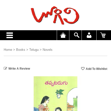
Home
>
Books
>
Telugu
>
Novels
Write A Review