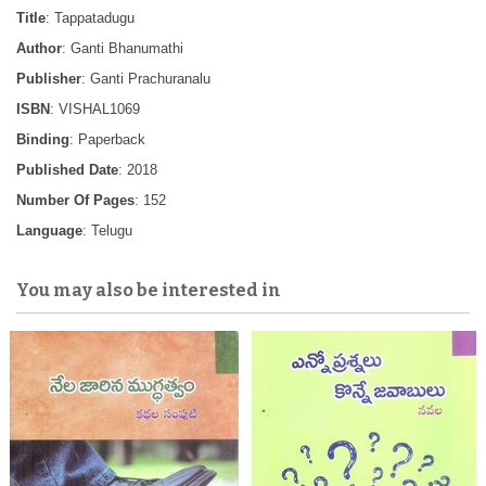
Title
: Tappatadugu
Author
: Ganti Bhanumathi
Publisher
: Ganti Prachuranalu
ISBN
: VISHAL1069
Binding
: Paperback
Published Date
: 2018
Number Of Pages
: 152
Language
: Telugu
You may also be interested in