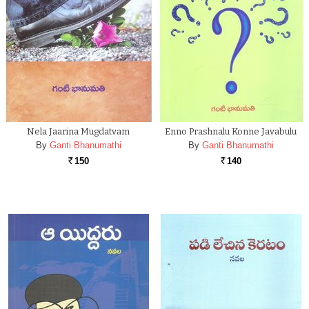
Nela Jaarina Mugdatvam
Enno Prashnalu Konne Javabulu
By
Ganti Bhanumathi
By
Ganti Bhanumathi
150
140
Rs.
Rs.