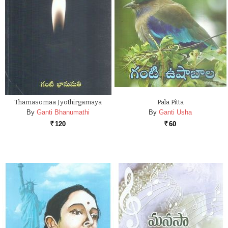
Thamasomaa Jyothirgamaya
Pala Pitta
By
Ganti Bhanumathi
By
Ganti Usha
120
60
Rs.
Rs.