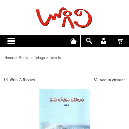
Home
>
Books
>
Telugu
>
Novels
Write A Review