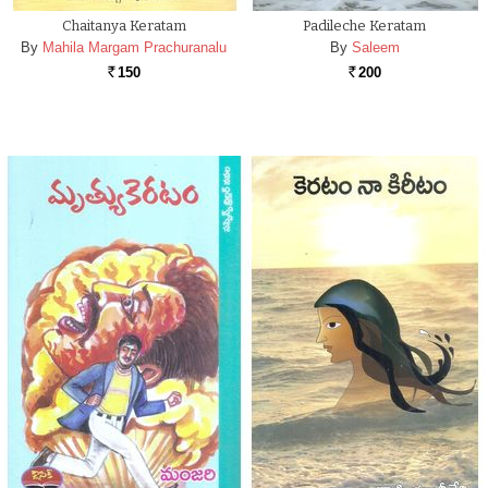
Chaitanya Keratam
Padileche Keratam
By
Mahila Margam Prachuranalu
By
Saleem
150
200
Rs.
Rs.