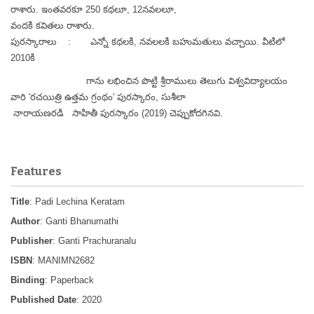
రాశారు. ఇంతవరకూ 250 కథలూ, 12నవలలూ,
వందకి
కవితలు రాశారు.
పురస్కారాలు : ఎన్నో కథలకి, నవలలకి బహుమతులు వచ్చాయి. వీటిలో
2010కి
గాను లభించిన పొట్టి శ్రీరాములు తెలుగు విశ్వవిద్యాలయం
వారి 'రచయిత్రి ఉత్తమ గ్రంథం' పురస్కారం, సుశీలా
నారాయణరడి సాహితీ పురస్కారం (2019) చెప్పుకోదగినవి.
Features
Title
: Padi Lechina Keratam
Author
: Ganti Bhanumathi
Publisher
: Ganti Prachuranalu
ISBN
: MANIMN2682
Binding
: Paperback
Published Date
: 2020