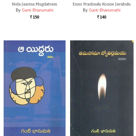
Nela Jaarina Mugdatvam
Enno Prashnalu Konne Javabulu
By
Ganti Bhanumathi
By
Ganti Bhanumathi
150
140
Rs.
Rs.