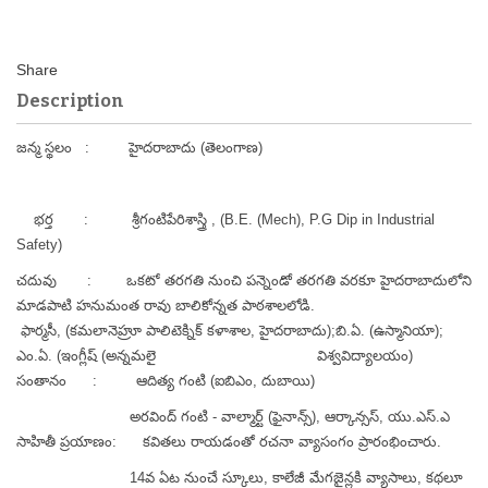
Description
జన్మ స్థలం
: హైదరాబాదు (తెలంగాణ)
భర్త : శ్రీగంటి
పేరిశాస్త్రి , (B.E. (Mech), P.G Dip in Industrial
Safety)
చదువు :
ఒకటో తరగతి నుంచి పన్నెండో తరగతి వరకూ హైదరాబాదులోని
మాడపాటి హనుమంత రావు బాలికోన్నత పాఠశాలలోడి.
ఫార్మసీ, (కమలానెహ్రూ పాలిటెక్నిక్ కళాశాల, హైదరాబాదు);
బి.ఏ. (ఉస్మానియా);
ఎం.ఏ. (ఇంగ్లీష్ (అన్నమలై విశ్వవిద్యాలయం)
సంతానం : ఆదిత్య గంటి (ఐబిఎం, దుబాయి)
అరవింద్ గంటి - వాల్మార్ట్ (ఫైనాన్స్), ఆర్కాన్సస్, యు.ఎస్.ఎ
సాహితీ ప్రయాణం: కవితలు రాయడంతో రచనా వ్యాసంగం ప్రారంభించారు.
14వ ఏట నుంచే స్కూలు, కాలేజీ మేగజైన్లకి వ్యాసాలు, కథలూ