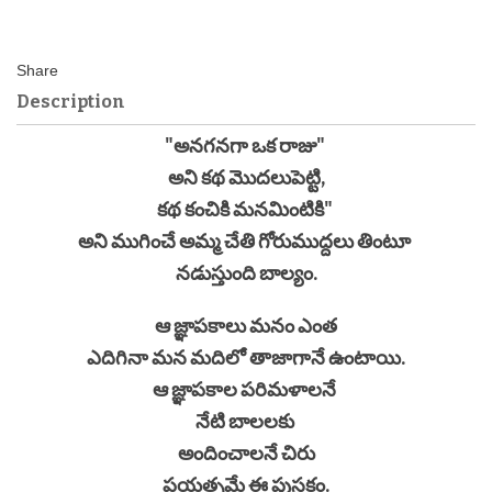
Description
"అనగనగా ఒక రాజు"
అని కథ మొదలుపెట్టి,
కథ కంచికి మనమింటికి"
అని ముగించే అమ్మ చేతి గోరుముద్దలు తింటూ
నడుస్తుంది బాల్యం.
ఆ జ్ఞాపకాలు మనం ఎంత
ఎదిగినా మన మదిలో తాజాగానే ఉంటాయి.
ఆ జ్ఞాపకాల పరిమళాలనే
నేటి బాలలకు
అందించాలనే చిరు
ప్రయత్నమే ఈ పుస్తకం.