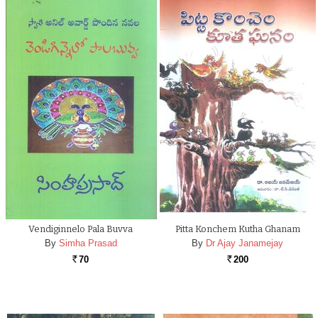
Vendiginnelo Pala Buvva
Pitta Konchem Kutha Ghanam
By
Simha Prasad
By
Dr Ajay Janamejay
70
200
Rs.
Rs.