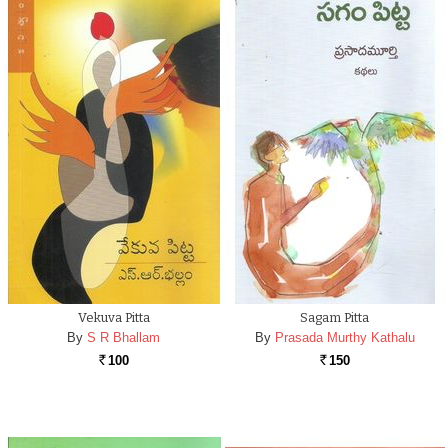
Vekuva Pitta
Sagam Pitta
By
S R Bhallam
By
Prasada Murthy Kathalu
100
150
Rs.
Rs.