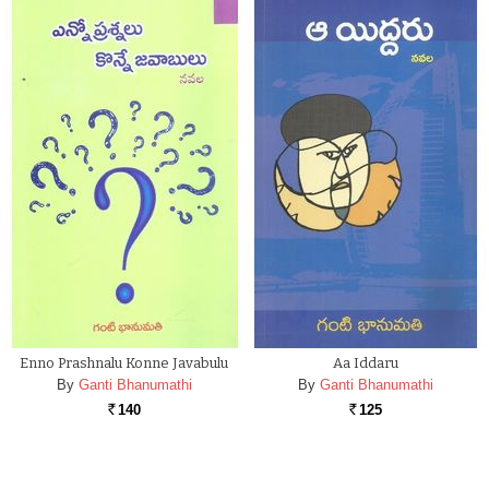
Enno Prashnalu Konne Javabulu
Aa Iddaru
By
Ganti Bhanumathi
By
Ganti Bhanumathi
140
125
Rs.
Rs.