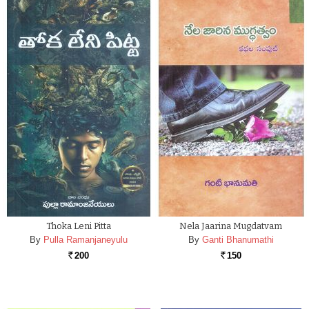
Thoka Leni Pitta
Nela Jaarina Mugdatvam
By
Pulla Ramanjaneyulu
By
Ganti Bhanumathi
200
150
Rs.
Rs.