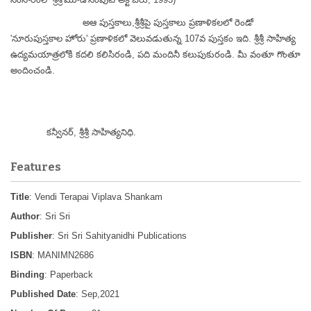
అఆ పుస్తకాలు,శ్రీశ్రీపై పుస్తకాలు ప్రణాళికలలో రెండో
'నూరుపుస్తకాల హోరు' ప్రణాళికలో వెలువడుతున్న 107వ పుస్తకం ఇది. శ్రీశ్రీ సాహిత్య
ఉద్యమయాత్రలోకి కదలి కలిసిరండి, పది మందినీ కలుపుకురండి. మీ వంతూ గొంతూ
అందించండి.
కన్వీనర్, శ్రీశ్రీ సాహిత్యనిధి.
Features
Title
: Vendi Terapai Viplava Shankam
Author
: Sri Sri
Publisher
: Sri Sri Sahityanidhi Publications
ISBN
: MANIMN2686
Binding
: Paperback
Published Date
: Sep,2021