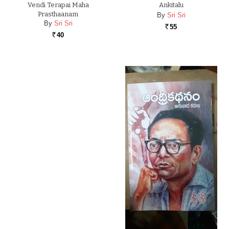
Vendi Terapai Maha
Ankitalu
Prasthaanam
By
Sri Sri
By
Sri Sri
55
Rs.
40
Rs.