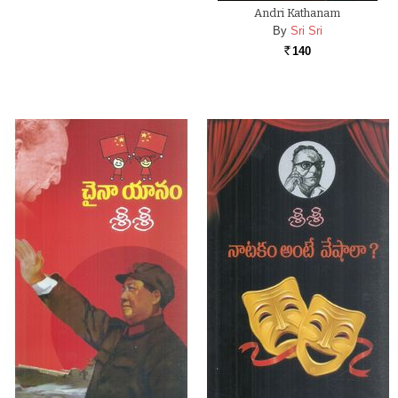
Andri Kathanam
By
Sri Sri
140
Rs.