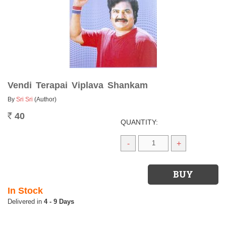
Vendi Terapai Viplava Shankam
By
Sri Sri
(Author)
40
Rs.
QUANTITY:
-
+
In Stock
4 - 9 Days