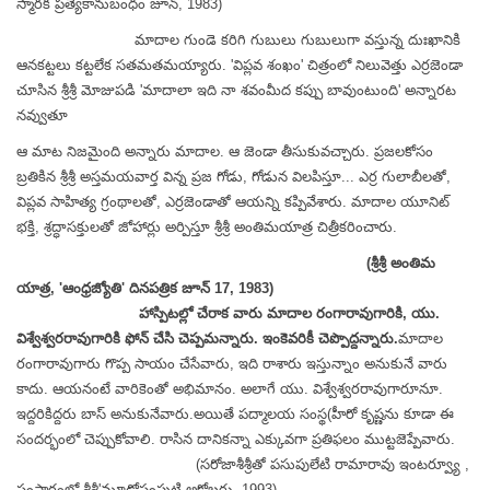
స్మారక ప్రత్యేకానుబంధం జూన్, 1983)
మాదాల గుండె కరిగి గుబులు గుబులుగా వస్తున్న దుఃఖానికి
ఆనకట్టలు కట్టలేక సతమతమయ్యారు. 'విప్లవ శంఖం' చిత్రంలో నిలువెత్తు ఎర్రజెండా
చూసిన శ్రీశ్రీ మోజుపడి 'మాదాలా ఇది నా శవంమీద కప్పు బావుంటుంది' అన్నారట
నవ్వుతూ
ఆ మాట నిజమైంది అన్నారు మాదాల. ఆ జెండా తీసుకువచ్చారు. ప్రజలకోసం
బ్రతికిన శ్రీశ్రీ అస్తమయవార్త విన్న ప్రజ గోడు, గోడున విలపిస్తూ... ఎర్ర గులాబీలతో,
విప్లవ సాహిత్య గ్రంథాలతో, ఎర్రజెండాతో ఆయన్ని కప్పివేశారు. మాదాల యూనిట్
భక్తి, శ్రద్ధాసక్తులతో జోహార్లు అర్పిస్తూ శ్రీశ్రీ అంతిమయాత్ర చిత్రీకరించారు.
(శ్రీశ్రీ అంతిమ
యాత్ర, 'ఆంధ్రజ్యోతి' దినపత్రిక జూన్ 17, 1983)
హాస్పిటల్లో చేరాక వారు మాదాల రంగారావుగారికి, యు.
విశ్వేశ్వరరావుగారికి ఫోన్ చేసి చెప్పమన్నారు. ఇంకెవరికీ చెప్పొద్దన్నారు.
మాదాల
రంగారావుగారు గొప్ప సాయం చేసేవారు, ఇది రాశారు ఇస్తున్నాం అనుకునే వారు
కాదు. ఆయనంటే వారికెంతో అభిమానం.
అలాగే యు. విశ్వేశ్వరరావుగారూనూ.
ఇద్దరికిద్దరు బాస్ అనుకునేవారు.
అయితే పద్మాలయ సంస్థ(హీరో కృష్ణను కూడా ఈ
సందర్భంలో చెప్పుకోవాలి. రాసిన దానికన్నా ఎక్కువగా ప్రతిఫలం ముట్టజెప్పేవారు.
(సరోజాశీశ్రీతో పసుపులేటి రామారావు ఇంటర్వ్యూ ,
సంసారంలో శ్రీశ్రీ'మూడోసంపుటి అక్టోబరు, 1993)