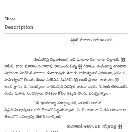
Description
శ్రీశ్రీతో మాదాల అరుణబంధం
'వెండితెరపై విప్లవశంఖం'. ఇది మాదాల రంగారావు చిత్రాలకు శ్రీశ్రీ
రాసిన, వారు మాదాల రంగారావు రాయించుకున్న శ్రీశ్రీ గీతాలు. వెండితెరపై తొలిసారి
ఎర్రజెండా ఎగరేసిన మాదాల రంగారావుకు తెలుగు సాహిత్యంలో ఎర్రజెండా, ప్రపంచ
సాహిత్యంలో తెలుగు జెండా ఎగరేసిన మహాకవి శ్రీశ్రీ అంటే ప్రాణం. ఆయనకు శ్రీశ్రీ
అంటే జ్ఞానం.
ఈ సందర్భంగా వారిరువురి పరస్పర అరుణ బంధం గురించి తెలియజేసే
రెండు మూడు సందర్భాలు పాఠకుల కోసం ఇక్కడ పొందు పరుస్తున్నాం. -
"ఈ ఇరవయ్యో శతాబ్దపు కవీ, ఎహాకవీ ఆయన.
విప్లవకవిత్వాన్నంతా రాసి జేబులో పెట్టుకున్నాడు. ఏ కవి అయినా ఏ రవి అయినా ఆ
జేబులోని కవిత్వాన్ని దొంగిలించాల్సిందే”
(మహాకవికి అక్షరాంజలి 'జ్యోతిచిత్ర' శ్రీశ్రీ