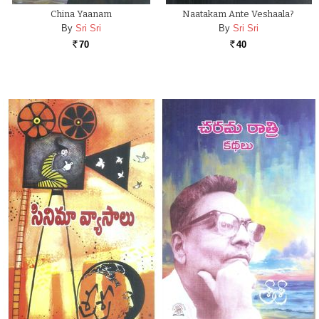
China Yaanam
Naatakam Ante Veshaala?
By
Sri Sri
By
Sri Sri
70
40
Rs.
Rs.