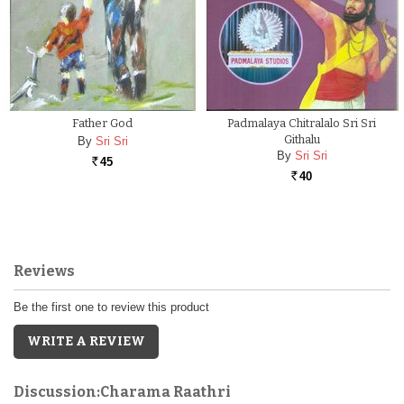
Father God
Padmalaya Chitralalo Sri Sri
Githalu
By
Sri Sri
By
Sri Sri
45
Rs.
40
Rs.
Reviews
Be the first one to review this product
WRITE A REVIEW
Discussion:Charama Raathri