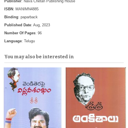
Publisher
: Nava Chetan Publishing House
ISBN
: MANIMN4885
Binding
: paparback
Published Date
: Aug, 2023
Number Of Pages
: 96
Language
: Telugu
You may also be interested in