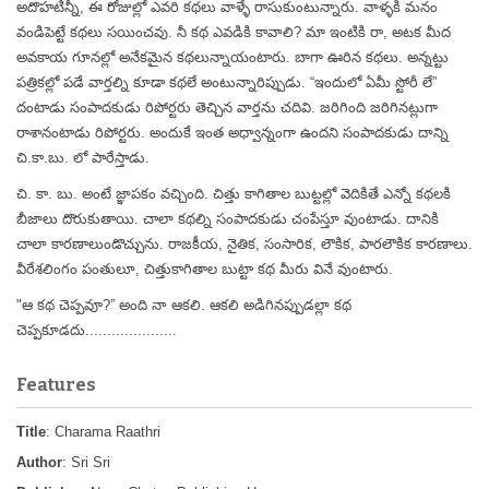
అదొహటిన్నీ, ఈ రోజుల్లో ఎవరి కథలు వాళ్ళే రాసుకుంటున్నారు. వాళ్ళకి మనం
వండిపెట్టే కథలు సయించవు. నీ కథ ఎవడికి కావాలి? మా ఇంటికి రా, అటక మీద
అవకాయ గూనల్లో అనేకమైన కథలున్నాయంటారు. బాగా ఊరిన కథలు. అన్నట్టు
పత్రికల్లో పడే వార్తల్ని కూడా కథలే అంటున్నారిప్పుడు. “ఇందులో ఏమీ స్టోరీ లే”
దంటాడు సంపాదకుడు రిపోర్టరు తెచ్చిన వార్తను చదివి. జరిగింది జరిగినట్లుగా
రాశానంటాడు రిపోర్టరు. అందుకే ఇంత అధ్వాన్నంగా ఉందని సంపాదకుడు దాన్ని
చి.కా.బు. లో పారేస్తాడు.
చి. కా. బు. అంటే జ్ఞాపకం వచ్చింది. చిత్తు కాగితాల బుట్టల్లో వెదికితే ఎన్నో కథలకి
బీజాలు దొరుకుతాయి. చాలా కథల్ని సంపాదకుడు చంపేస్తూ వుంటాడు. దానికి
చాలా కారణాలుండొచ్చును. రాజకీయ, నైతిక, సంసారిక, లౌకిక, పారలౌకిక కారణాలు.
వీరేశలింగం పంతులూ, చిత్తుకాగితాల బుట్టా కథ మీరు వినే వుంటారు.
"ఆ కథ చెప్పవూ?” అంది నా ఆకలి. ఆకలి అడిగినప్పుడల్లా కథ
చెప్పకూడదు.....................
Features
Title
: Charama Raathri
Author
: Sri Sri