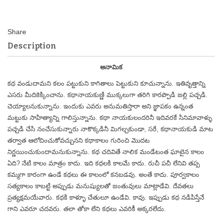
Description
అనామిక
కథ వండుదామని కలం పట్టుకుని కాగితాలు పెట్టుకుని కూచున్నాను. ఇతివృత్తాన్ని
ఎసరు మీదికెక్కించాను. కథానాయకుణ్ణి ముక్కలుగా తరిగి కారప్పొడి జల్లి పచ్చడి.
చెయ్యాలనుకున్నాను. ఇందుకు ఎవరు అనుమతిస్తారా అని జ్ఞాపకం ఉన్నంత
మట్టుకు సాహిత్యాన్ని గాలిస్తున్నాను. కథా నాయకులందరినీ ఇదివరకే సినిమావాళ్ళు
పచ్చడి చేసి నంచేసుకున్నారు నాకొక్కడినీ మిగల్చకుండా, సరే, కథానాయకుడి మాట
తర్వాత ఆలోచించుకోవచ్చునని కథాకాలం గురించి మొదట
నిర్ణయించుకుందామనుకున్నాను. కథ చదివితే నాలిక మండేటంత ఘాటైన కాలం
ఏది? నేటి కాలం మాత్రం కాదు. ఇది కథలకి కాలమే కాదు. రుచీ పచీ లేనివి తప్ప
కమ్మగా కారంగా ఉండే కథలు ఈ కాలంలో కనబడవు. అంతే కాదు. పూర్వకాలం
సత్యకాలం కాబట్టి అప్పుడు మనుష్యులతో జంతువులు మాట్లాడేవి. దేవతలు
ప్రత్యక్షమయేవారు. కథకి కాళ్ళూ చేతులూ ఉండేవి. కావు. ఇప్పుడు కథ నడిపిస్తేనే
గాని ఎవరూ చదవరు. తలా తోకా లేని కథలు ఎవరికీ అక్కరలేదు.