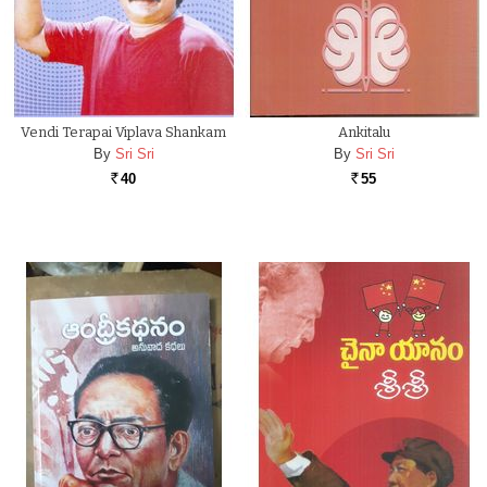
Vendi Terapai Viplava Shankam
Ankitalu
By
Sri Sri
By
Sri Sri
40
55
Rs.
Rs.