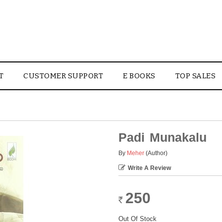
T
CUSTOMER SUPPORT
E BOOKS
TOP SALES
Padi Munakalu
By
Meher
(Author)
Write A Review
250
Rs.
Out Of Stock