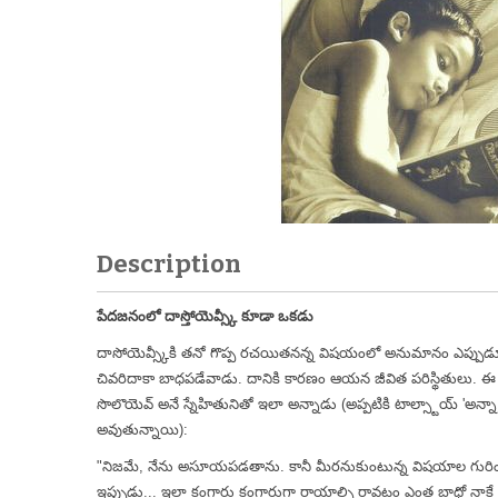
Description
పేదజనంలో దాస్తోయెవ్స్కీ కూడా ఒకడు
దాసోయెవ్స్కీకి తనో గొప్ప రచయితనన్న విషయంలో అనుమానం ఎప్పుడూ 
చివరిదాకా బాధపడేవాడు. దానికి కారణం ఆయన జీవిత పరిస్థితుల
సొలొయెవ్ అనే స్నేహితునితో ఇలా అన్నాడు (అప్పటికి టాల్స్టాయ్ 'అన్నా కరె
అవుతున్నాయి):
"నిజమే, నేను అసూయపడతాను. కానీ మీరనుకుంటున్న విషయాల గురించ
ఇప్పుడు... ఇలా కంగారు కంగారుగా రాయాల్సి రావటం ఎంత బాధో నాకే త