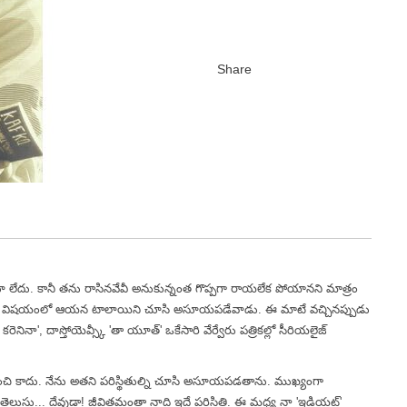
లేదు. కానీ తను రాసినవేవీ అనుకున్నంత గొప్పగా రాయలేక పోయానని మాత్రం
ు. ఈ విషయంలో ఆయన టాలాయిని చూసి అసూయపడేవాడు. ఈ మాటే వచ్చినప్పుడు
నినా', దాస్తోయెవ్స్కీ 'తా యూత్' ఒకేసారి వేర్వేరు పత్రికల్లో సీరియలైజ్
ి కాదు. నేను అతని పరిస్థితుల్ని చూసి అసూయపడతాను. ముఖ్యంగా
ెలుసు... దేవుడా! జీవితమంతా నాది ఇదే పరిస్థితి. ఈ మధ్య నా 'ఇడియట్'