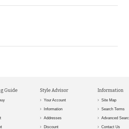
g Guide
Style Advisor
Information
buy
Your Account
Site Map
Information
Search Terms
t
Addresses
Advanced Sear
nt
Discount
Contact Us