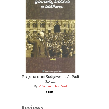
Prapanchanni Kudipivesina Aa Padi
Rojulu
By
V Srihari John Reed
150
Rs.
Reviews