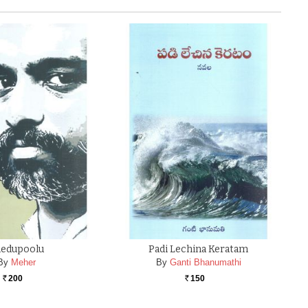
edupoolu
Padi Lechina Keratam
By
Meher
By
Ganti Bhanumathi
200
150
Rs.
Rs.