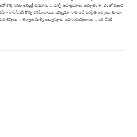
 అదో కొత్త నవల అన్నట్టే చదివాను... ఎన్నో అధ్యాయాలు అద్భుతంగా, ఎంతో మంచి
గా రాసేసినవీ కొన్ని కనిపించాయి. ఎప్పుడూ నాది ఇదే పరిస్థితి ఇప్పుడు కూడా.
రాయక తప్పదు... తర్వాత మళ్ళీ అడ్వాన్సులు అవసరమవుతాయి... ఇక దీనికి