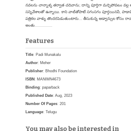
నవలను చాన్నాళ్ళ తర్వాత చదివాను; దాన్ని పూర్తిగా మర్చిపోవటం వల్ల
సన్నివేశాలతో ఉన్నాయి. కాని వాటితోపాటే సగంసగం పూర్తయినవీ, హడావిడి
పత్రికల వాళ్ళు తొందరపెడుతుంటారు... తీసుకున్న అడ్వాన్సుల కోసం 
అంతు...............
Features
Title
: Padi Munakalu
Author
: Meher
Publisher
: Bhodhi Foundation
ISBN
: MANIMN4673
Binding
: paparback
Published Date
: Aug, 2023
Number Of Pages
: 201
Language
: Telugu
You may also be interested in