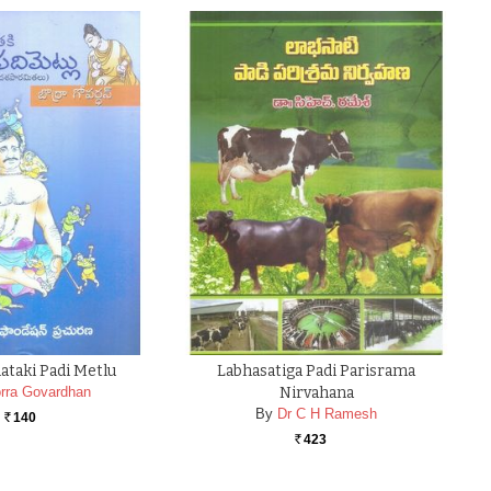
ataki Padi Metlu
Labhasatiga Padi Parisrama
rra Govardhan
Nirvahana
By
Dr C H Ramesh
140
Rs.
423
Rs.