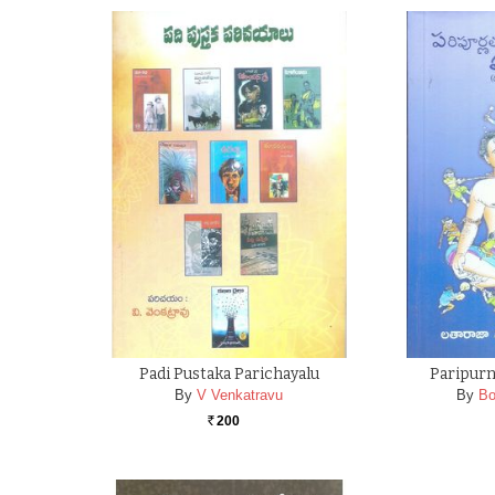
Padi Pustaka Parichayalu
Paripurn
By
V Venkatravu
By
Bo
200
Rs.