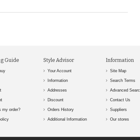
g Guide
Style Advisor
Information
buy
Your Account
Site Map
Information
Search Terms
t
Addresses
Advanced Sear
nt
Discount
Contact Us
s my order?
Orders History
Suppliers
olicy
Additional Information
Our stores