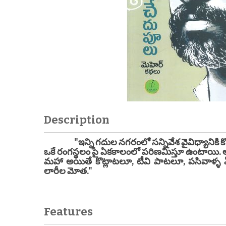
Description
"ఇన్ని గదుల నగరంలో సన్నివేశ వైవిధ్యానికి కొ
ఒకే రంగస్థలం పై ఏకకాలంలో పరిణమిస్తూ ఉంటాయి. అ
మహా అయితే కొట్లాటలూ, టీవి పాటలూ, పసివాళ్ళ ఏడు
లారీల మోత."
- చేదుపూ
Features