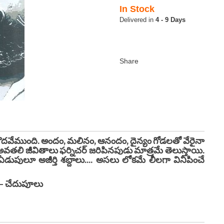
In Stock
4 - 9 Days
దవేముంది. అందం, మలినం, ఆనందం, దైన్యం గోడలతో వేరైనా
వతలి జీవితాలు ఫర్నిచర్ జరిపినపుడు మాత్రమే తెలుస్తాయి.
పులూ అజీర్తి శబ్దాలు.... అసలు లోకమే లీలగా వినిపించే
లు