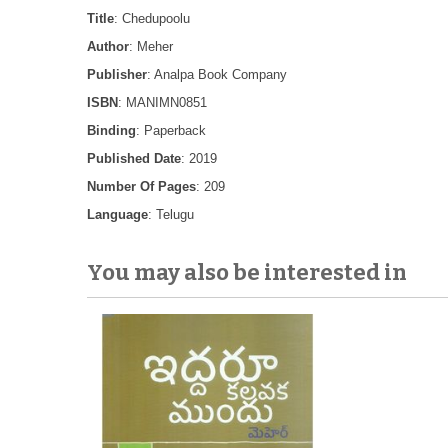
Title
: Chedupoolu
Author
: Meher
Publisher
: Analpa Book Company
ISBN
: MANIMN0851
Binding
: Paperback
Published Date
: 2019
Number Of Pages
: 209
Language
: Telugu
You may also be interested in