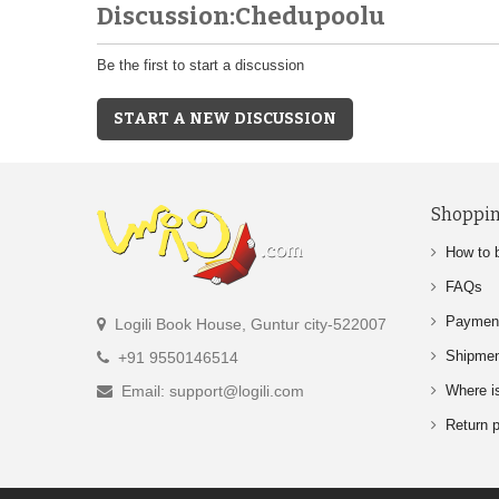
Discussion:Chedupoolu
Be the first to start a discussion
START A NEW DISCUSSION
Shoppin
How to 
FAQs
Paymen
Logili Book House, Guntur city-522007
Shipme
+91 9550146514
Email: support@logili.com
Where i
Return p