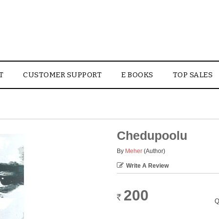
T
CUSTOMER SUPPORT
E BOOKS
TOP SALES
Chedupoolu
By
Meher
(Author)
Write A Review
200
Rs.
Q