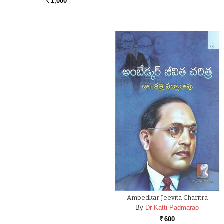
1,000
Rs.
Ambedkar Jeevita Charitra
By
Dr Katti Padmarao
600
Rs.