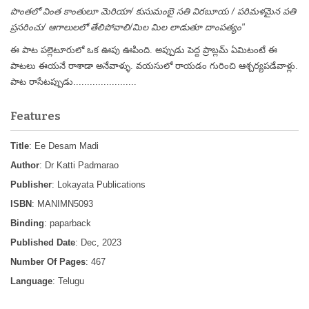
పొంతలో వింత కాంతులూ మెరియా/ కుసుమంబై సతి విరబూయ / పరిమళమైన పతి
ప్రసరించు/ ఆగాలులలో తేలిపోవాలి/మిల మిల లాడుతూ దాంపత్యం"
ఈ పాట పల్లెటూరులో ఒక ఊపు ఊపింది. అప్పుడు పెద్ద ప్రాబ్లమ్ ఏమిటంటే ఈ
పాటలు ఈయనే రాశాడా అనేవాళ్ళు. వయసులో రాయడం గురించి ఆశ్చర్యపడేవాళ్లు.
పాట రాసేటప్పుడు.......................
Features
Title
: Ee Desam Madi
Author
: Dr Katti Padmarao
Publisher
: Lokayata Publications
ISBN
: MANIMN5093
Binding
: paparback
Published Date
: Dec, 2023
Number Of Pages
: 467
Language
: Telugu