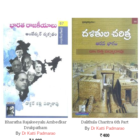
Bharatha Rajakeeyalu Ambedkar
Dalithula Charitra 6th Part
Drukpatham
By
Dr Katti Padmarao
By
Dr Katti Padmarao
400
Rs.