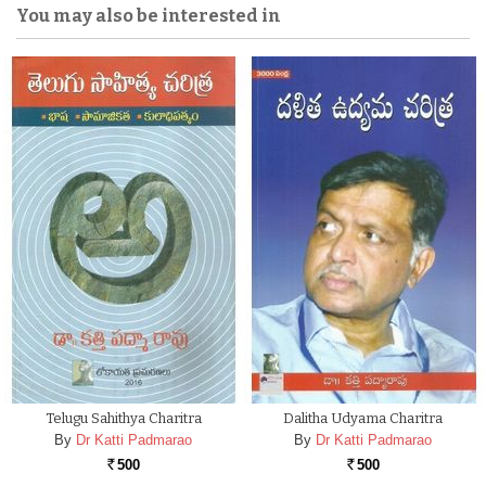
You may also be interested in
Telugu Sahithya Charitra
Dalitha Udyama Charitra
By
Dr Katti Padmarao
By
Dr Katti Padmarao
500
500
Rs.
Rs.