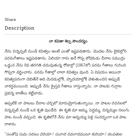
Description
నా కవితా శిల్ప సౌందర్యం
నేను చిన్నప్పటి నుండి కవిత్వం అంటే ఎంతో ఇష్టపడతాను. మొదట నేను బైబిల్లోని
పరమగీతాలు ఇష్టపడతాను. ఏలియా గారు అనే గొప్ప బోధకుడు చీరాల సముద్రం
ఒడ్డున నేను 8వ తరగతి చదువుతున్న రోజుల్లో (1967లో) పరమ గీతాలు గురించి
గొప్పగా వర్ణించారు. పరమ గీతాల్లో చాలా కవిత్వం వుంది. ఏ విషయం అయినా
కవిత్వపరంగా చెబితేనే అది మెదడుల్లోకి, హృదయాల్లోకి వెళుతుందని అప్పుడే
నాకర్ధమయింది. అప్పుడే నేను క్రైస్తవ గీతాలు రాస్తున్నాను. నా పాటకు గుర్రాల
ప్రభన్న బాణీలు కట్టేవాడు.
అప్పటికే నా పాటలు చీరాల చర్చిలో మారుమ్రోగుతున్నాయి. నా పాటల రచనలలో
చిన్నప్పటి నుండే ఒక శృతి వుండేది. ఈ శృతి మా అమ్మ, పెద్దమ్మ, చిన్నమ్మల నలుగు
పాట నుండి వచ్చింది. ఈ శృతిలోనే నేను మా అన్నయ్య పెళ్లి సందర్భంగా ఒక పాట
రాశాను.
"సంతోష సుమ సరులు విరియా / సునాద నవనాదములూ కురియా / దంపతుల