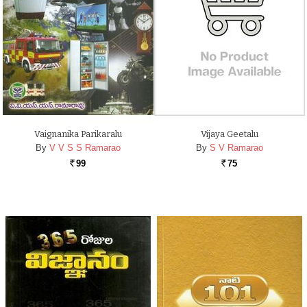
Vaignanika Parikaralu
Vijaya Geetalu
By
V V S S Ramarao
By
S V Ramarao
99
75
Rs.
Rs.