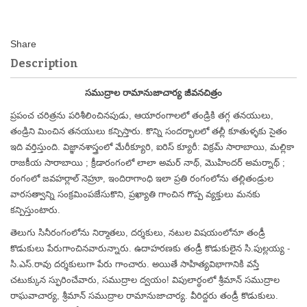
Description
సముద్రాల రామానుజాచార్య జీవనచిత్రం
ప్రపంచ చరిత్రను పరిశీలించినపుడు, ఆయారంగాలలో తండ్రికి తగ్గ తనయులు,
తండ్రిని మించిన తనయులు కన్పిస్తారు. కొన్ని సందర్భాలలో తల్లీ కూతుళ్ళకు సైతం
ఇది వర్తిస్తుంది. విజ్ఞానశాస్త్రంలో మేరీక్యూరి, ఐరిస్ క్యూరీ: విక్రమ్ సారాబాయి, మల్లికా
రాజకీయ సారాబాయి ; క్రీడారంగంలో లాలా అమర్ నాథ్, మొహిందర్ అమర్నాథ్ ;
రంగంలో జవహర్లాల్ నెహ్రూ, ఇందిరాగాంధి ఇలా ప్రతి రంగంలోను తల్లితండ్రుల
వారసత్వాన్ని సంక్రమింపజేసుకొని, ప్రఖ్యాతి గాంచిన గొప్ప వ్యక్తులు మనకు
కన్పిస్తుంటారు.
తెలుగు సినీరంగంలోను నిర్మాతలు, దర్శకులు, నటుల విషయంలోనూ తండ్రీ
కొడుకులు పేరుగాంచినవారున్నారు. ఉదాహరణకు తండ్రీ కొడుకులైన సి.పుల్లయ్య -
సి.ఎస్.రావు దర్శకులుగా పేరు గాంచారు. అయితే సాహిత్యవిభాగానికి వస్తే
చటుక్కున స్ఫురించేవారు, సముద్రాల ద్వయం! విపులార్ధంలో శ్రీమాన్ సముద్రాల
రాఘవాచార్య, శ్రీమాన్ సముద్రాల రామానుజాచార్య. వీరిద్దరు తండ్రీ కొడుకులు.