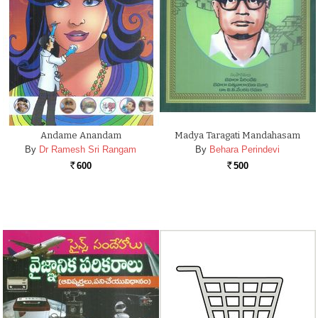
Andame Anandam
Madya Taragati Mandahasam
By
Dr Ramesh Sri Rangam
By
Behara Perindevi
600
500
Rs.
Rs.