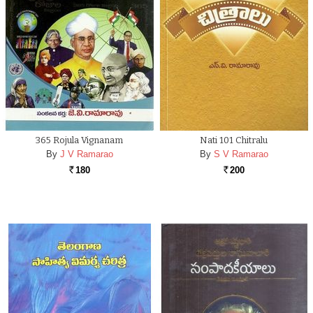
365 Rojula Vignanam
Nati 101 Chitralu
By
J V Ramarao
By
S V Ramarao
180
200
Rs.
Rs.