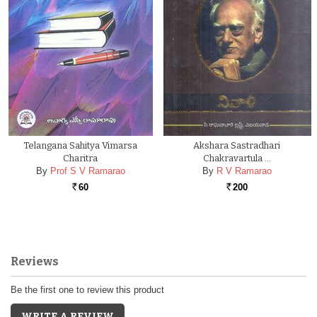
Telangana Sahitya Vimarsa
Akshara Sastradhari
Charitra
Chakravartula …
By
Prof S V Ramarao
By
R V Ramarao
60
200
Rs.
Rs.
Reviews
Be the first one to review this product
WRITE A REVIEW