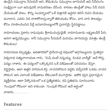
తండ్రిని సముద్రాల సీనియర్ అని, కొడుకును సముద్రాల జూనియర్ అని సినీరంగం
సంక్షిప్తంగా యీ ఇరువురికి నామకరణం చేసింది. కారణం తండ్రితో పాటు సినీ రచన
చేయడంతో పాటు, కొన్ని సందర్భాలలో ఒకే చిత్రానికి ఇద్దరూ కలిసి రచన చేయడం
మూలాన, ఎవరు ఏది రాశారో/రాస్తున్నారో తెలియడం కోసం, వారి వారి సౌలభ్యం
కోసం రూపొందించిన పేర్లే జనబాహుల్యంలోకి ప్రచారమై స్థిరపడ్డాయి.
రామాయణం ప్రకారం రాఘవుడు శ్రీరామచంద్రుడైతే, రామానుజుడు లక్ష్మణుడికి పేరు.
అనగా అన్నదమ్ములు. కానీ సముద్రాల సీనియర్ మరియు జూనియర్లు మాత్రం తండ్రీ
కొడుకులు!
రామాయణ కల్పవృక్షం, అవతారికలో ప్రాచీనాంధ్ర కవులలో అగ్రగణ్యులను స్తుతిస్తూ
విశ్వనాథ సత్యనారాయణ గారు, “రుషి వంటి నన్నయ్య, రెండవ వాల్మీకి" అనే గొప్ప
పద్యం రాశారు. ఈ పద్యంలో ఒక్కొక్కరిని ఒకే విశేషణంతో పరిచయం చేస్తూ,
వర్ణిస్తాడు. అలా ఉత్తర హరివంశ కర్త, నాచనసోమన వద్దకు వచ్చేసరికి 'ఒకడు నాచన
సోమన' అని ఎలాంటి విశేషణాలు లేకుండానే ముగిస్తాడు. అదొక ధ్వని ప్రధానమైన
వ్యక్తీకరణ. అలా పేర్కొనడంలో ఒక ప్రత్యేకతను, కవి ప్రతిభను సూచించారు.
'గుంపులో గోవిందా' అని కాకుండా, 'గుంపుకే గోవింద' అనే అర్థంలో
వాడారు...............
Features