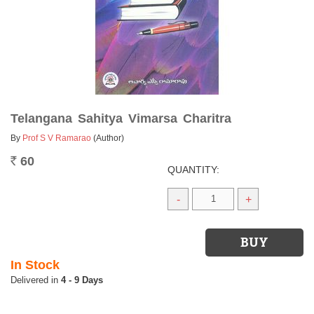
Telangana Sahitya Vimarsa Charitra
By
Prof S V Ramarao
(Author)
60
Rs.
QUANTITY:
-
+
In Stock
4 - 9 Days