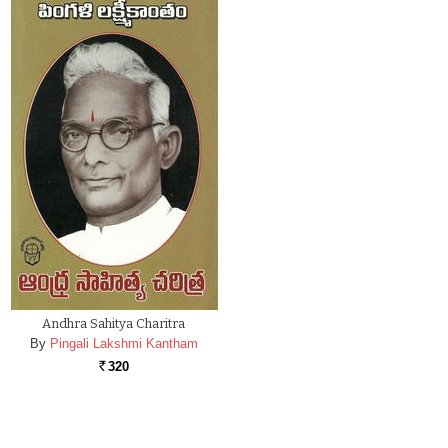
Andhra Sahitya Charitra
By
Pingali Lakshmi Kantham
320
Rs.