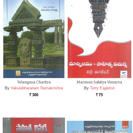
Telangana Charitra
Marxism Sahitya Vimarsa
By
Vakulabharanam Ramakrishna
By
Terry Eagleton
300
75
Rs.
Rs.