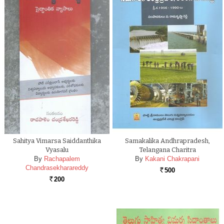
Sahitya Vimarsa Saiddanthika
Samakalika Andhrapradesh,
Vyasalu
Telangana Charitra
By
Rachapalem
By
Kakani Chakrapani
Chandrasekharareddy
500
Rs.
200
Rs.