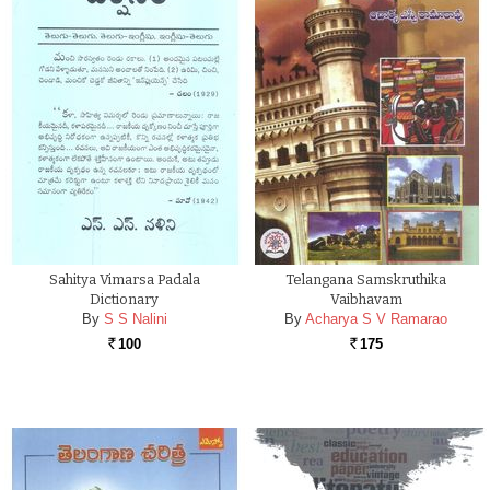
Sahitya Vimarsa Padala
Telangana Samskruthika
Dictionary
Vaibhavam
By
S S Nalini
By
Acharya S V Ramarao
100
175
Rs.
Rs.