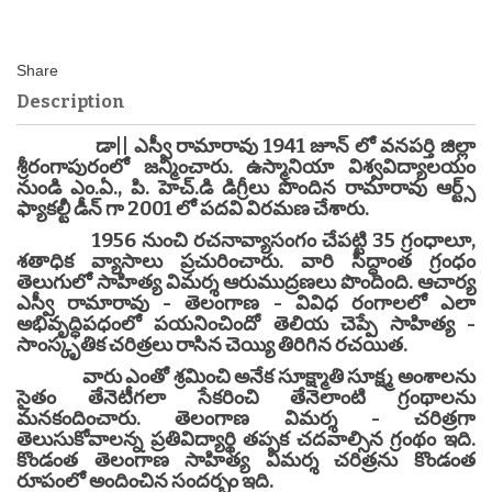
Description
డా|| ఎస్వీ రామారావు 1941 జూన్ లో వనపర్తి జిల్లా
శ్రీరంగాపురంలో జన్మించారు. ఉస్మానియా విశ్వవిద్యాలయం
నుండి ఎం.ఏ., పి. హెచ్.డి డిగ్రీలు పొందిన రామారావు ఆర్ట్స్
ఫ్యాకల్టీ డీన్ గా 2001 లో పదవి విరమణ చేశారు.
1956 నుంచి రచనావ్యాసంగం చేపట్టి 35 గ్రంధాలూ,
శతాధిక వ్యాసాలు ప్రచురించారు. వారి సిద్ధాంత గ్రంధం
తెలుగులో సాహిత్య విమర్శ ఆరుముద్రణలు పొందింది. ఆచార్య
ఎస్వీ రామారావు - తెలంగాణ - వివిధ రంగాలలో ఎలా
అభివృద్ధిపధంలో పయనించిందో తెలియ చెప్పే సాహిత్య -
సాంస్కృతిక చరిత్రలు రాసిన చెయ్యి తిరిగిన రచయిత.
వారు ఎంతో శ్రమించి అనేక సూక్ష్మాతి సూక్ష్మ అంశాలను
సైతం తేనెటీగలా సేకరించి తేనెలాంటి గ్రంథాలను
మనకందించారు. తెలంగాణ విమర్శ - చరిత్రగా
తెలుసుకోవాలన్న ప్రతివిద్యార్థి తప్పక చదవాల్సిన గ్రంథం ఇది.
కొండంత తెలంగాణ సాహిత్య విమర్శ చరిత్రను కొండంత
రూపంలో అందించిన సందర్భం ఇది.