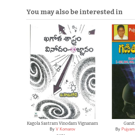
You may also be interested in
Kagola Sastram Vinodam Vignanam
Gani
By
V Komarov
By
Pujyam