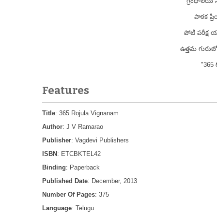
గ్రంధాలయ 
పాఠక ప్ర
పోటి పరీక్
ఉత్తమ గురుబ
"365 ర
Features
Title
: 365 Rojula Vignanam
Author
: J V Ramarao
Publisher
: Vagdevi Publishers
ISBN
: ETCBKTEL42
Binding
: Paperback
Published Date
: December, 2013
Number Of Pages
: 375
Language
: Telugu