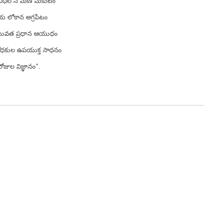
నిధిలోన మణి మకుటం
ియ లోకాన అగ్రపిటం
ష యువత ప్రధాన ఆయుధం
ోధకుల ఉపయుక్త సాధనం
ోజుల విజ్ఞానం".