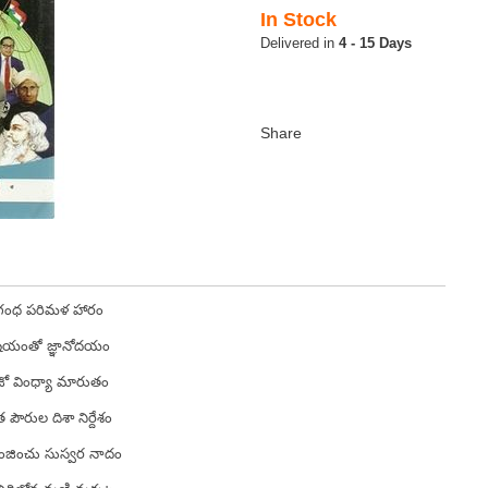
In Stock
4 - 15 Days
ుగంధ పరిమళ హారం
ిషయంతో జ్ఞానోదయం
ేజో వింధ్యా మారుతం
పౌరుల దిశా నిర్దేశం
జించు సుస్వర నాదం