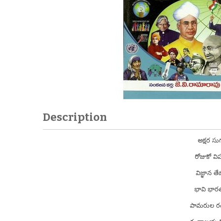
Description
అక్షర స
రోజుకో వ
విజ్ఞాన త
భావి భారత 
పామరుల రం