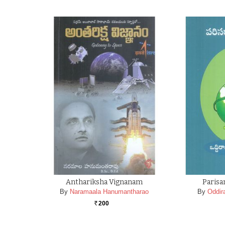
Anthariksha Vignanam
Parisa
By
Naramaala Hanumantharao
By
Oddir
200
Rs.