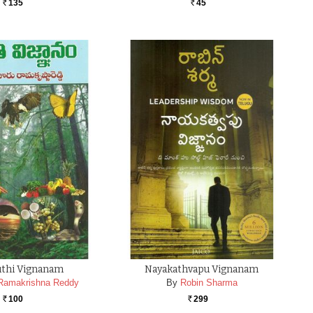
135
45
Rs.
Rs.
uthi Vignanam
Nayakathvapu Vignanam
 Ramakrishna Reddy
By
Robin Sharma
100
299
Rs.
Rs.