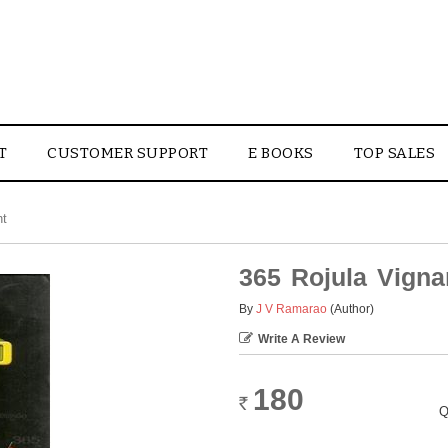
T
CUSTOMER SUPPORT
E BOOKS
TOP SALES
nt
365 Rojula Vign
By
J V Ramarao
(Author)
Write A Review
180
Rs.
Q