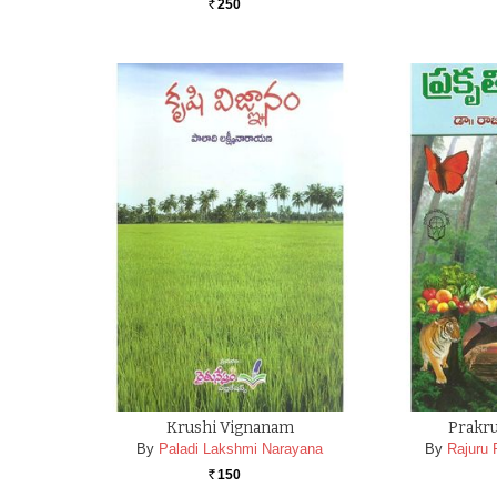
250
Rs.
Krushi Vignanam
Prakr
By
Paladi Lakshmi Narayana
By
Rajuru
150
Rs.