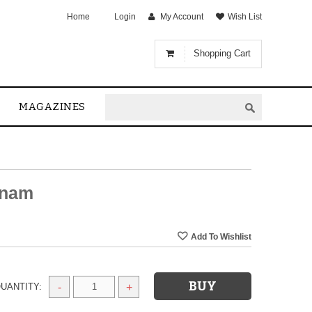
Home
Login
My Account
Wish List
Shopping Cart
MAGAZINES
anam
UANTITY:
-
+