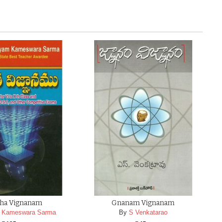
tha Vignanam
Gnanam Vignanam
 Kameswara Sarma
By
S Venkatarao