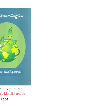
ralu Vignanam
aju Muralidhararao
100
Rs.