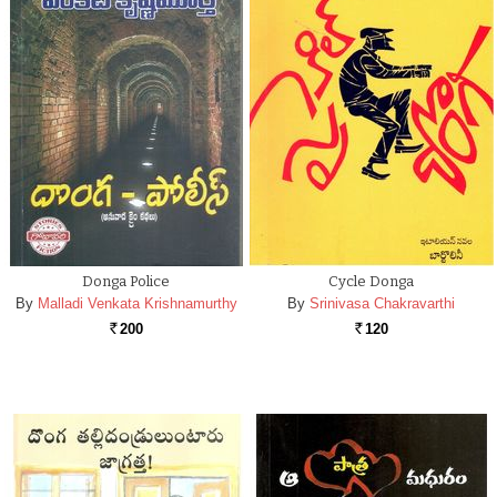
Donga Police
Cycle Donga
By
Malladi Venkata Krishnamurthy
By
Srinivasa Chakravarthi
200
120
Rs.
Rs.