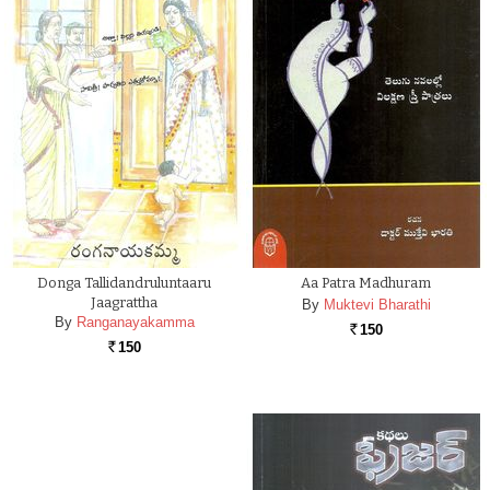
Donga Tallidandruluntaaru
Aa Patra Madhuram
Jaagrattha
By
Muktevi Bharathi
By
Ranganayakamma
150
Rs.
150
Rs.