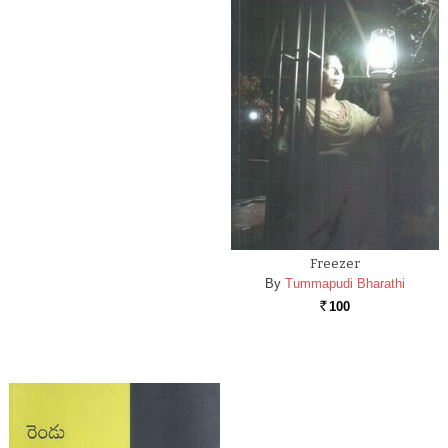
Freezer
By
Tummapudi Bharathi
100
Rs.