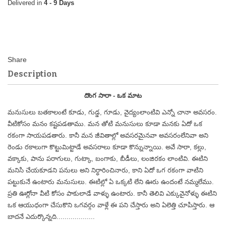
4 - 9 Days
Description
దొంగ సారా - ఒక మాట
మనుసులు బతకాలంటే కూడు, గుడ్డ, గూడు, వైద్యంలాంటివి ఎన్నో చానా అవసరం.
వీటికోసం మనం కష్టపడతాము. మన తోటి మనుసులు కూడా మనకు ఏదో ఒక
రకంగా సాయపడతారు. కానీ మన జీవితాల్లో అవసరమైనవా అవసరంలేనివా అని
రెండు రకాలుగా కొట్టుమిట్టాడే అవసరాలు కూడా కొన్నున్నాయి. అవే సారా, కల్లు,
వక్కాకు, పాను పరాగులు, గుట్కా, బంగాకు, బీడీలు, లంజిరకం లాంటివి. ఈటిని
మనిసి చేయకూడని పనులు అని నిర్ధారించినారు, కాని ఏదో ఒగ రకంగా వాటిని
పట్టుకునే ఉంటారు మనుసులు. ఈటిల్లో ఏ ఒక్కటి లేని ఊరు ఉందంటే నమ్మలేము.
ప్రతి ఊర్లోనా వీటి కోసం పాకులాడే వాళ్ళు ఉంటారు. కానీ తెలివి ఎక్కువైనోళ్ళు ఈటిని
ఒక ఆయుధంగా చేసుకొని ఒగవర్గం వాళ్లే ఈ పని చేస్తారు అని ఏలెత్తి చూపిస్తారు. ఆ
బాదనే ఎదుర్కొన్నది...................