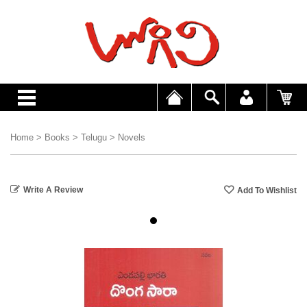
Home
>
Books
>
Telugu
>
Novels
Write A Review