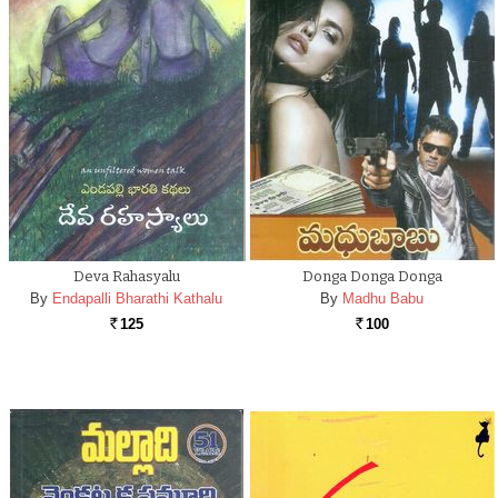
Deva Rahasyalu
Donga Donga Donga
By
Endapalli Bharathi Kathalu
By
Madhu Babu
125
100
Rs.
Rs.