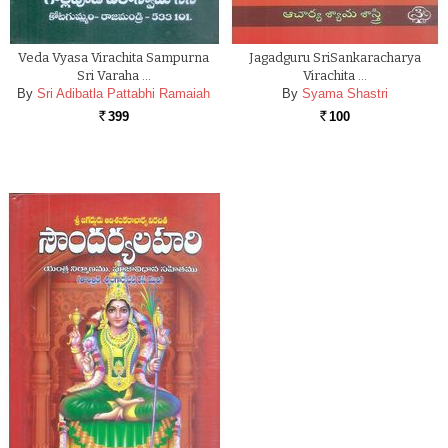
Veda Vyasa Virachita Sampurna
Jagadguru SriSankaracharya
Sri Varaha …
Virachita …
By
Sri Adibatla Pattabhi Ramaiah
By
Syama Shastri
399
100
Rs.
Rs.