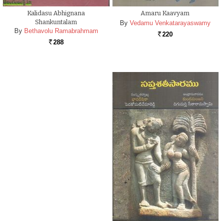
Kalidasu Abhignana
Amaru Kaavyam
Shankuntalam
By
Vedamu Venkatarayaswamy
By
Bethavolu Ramabrahmam
220
Rs.
288
Rs.