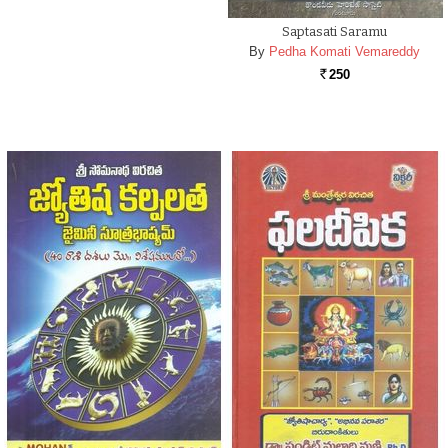
Saptasati Saramu
By
Pedha Komati Vemareddy
250
Rs.