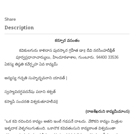
Description
కర్పూర వసంతం
కవికులగురు కాళిదాస పురస్కార గ్రహీత డా॥ దీవి నరసింహదీక్షిత్
పూర్వప్రధానాచార్యులు, హిందూకళాశాల, గుంటూరు. 94400 33536
ఏకస్య తిష్ఠతి కవేర్గృహ ఏవ కావ్యమ్
అన్యస్య గచ్ఛతి సుహృద్భవనాని యావత్ |
స్వస్యావిదగ్ధవదనేషు పదాని శశ్వత్
కస్యాపి సంచరతి విశ్వకుతూహలీవ||
(రాజశేఖరుని కావ్యమీమాంస)
"ఒక కవి రచించిన కావ్యం అతని ఇంటి గడపనే దాటదు. వేరొకని కావ్యం మిత్రుల
ఇళ్ళదాక వెళ్ళగలుగుతుంది. ఒకానొక కవివతంసుని కావ్యకాంత విశ్వమంతా