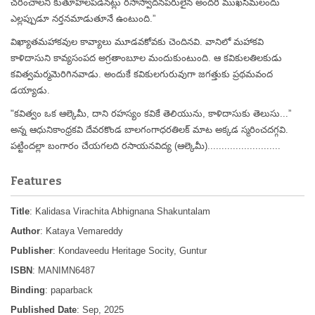
చరించాలని కుతూహలపడినట్లు రసాస్వాదనపరులైన అందరి ముఖసీమలందు
ఎల్లప్పుడూ నర్తనమాడుతూనే ఉంటుంది.”
విఖ్యాతమహాకవుల కావ్యాలు మూడవకోవకు చెందినవి. వానిలో మహాకవి
కాళిదాసుని కావ్యసంపద అగ్రతాంబూల మందుకుంటుంది. ఆ కవికులతిలకుడు
కవిత్వమర్మమెరిగినవాడు. అందుకే కవికులగురువుగా జగత్తుకు ప్రథమవంద
డయ్యాడు.
"కవిత్వం ఒక ఆల్కెమీ, దాని రహస్యం కవికే తెలియును, కాళిదాసుకు తెలుసు...”
అన్న ఆధునికాంధ్రకవి దేవరకొండ బాలగంగాధరతిలక్ మాట అక్కడ స్మరించదగ్గవి.
పట్టిందల్లా బంగారం చేయగలది రసాయనవిద్య (ఆల్కెమీ)..........................
Features
Title
: Kalidasa Virachita Abhignana Shakuntalam
Author
: Kataya Vemareddy
Publisher
: Kondaveedu Heritage Socity, Guntur
ISBN
: MANIMN6487
Binding
: paparback
Published Date
: Sep, 2025