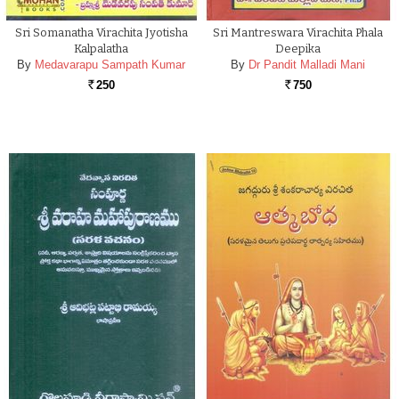
Sri Somanatha Virachita Jyotisha
Sri Mantreswara Virachita Phala
Kalpalatha
Deepika
By
Medavarapu Sampath Kumar
By
Dr Pandit Malladi Mani
250
750
Rs.
Rs.