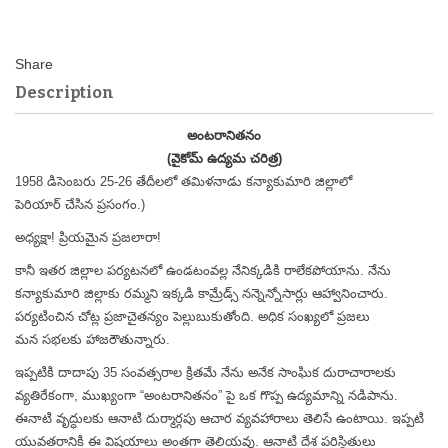
Description
అంటరానితనం
(వైకోమ్ ఉద్యమ చరిత్ర)
1958 డిసెంబరు 25-26 తేదీలలో తమిళనాడు కన్యాకుమారి జిల్లాలో
పెరియార్
చేసిన ప్రసంగం.)
అధ్యక్షా! ప్రియమైన ప్రజలారా!
కానీ ఇతర జిల్లాల పర్యటనలో ఉండటంవల్ల నేనిక్కడికి రాలేకపోయాను. నేను
కన్యాకుమారి జిల్లాకు రమ్మని ఇక్కడి కామ్రేడ్స్ నన్నెన్నోసార్లు ఆహ్వానించారు.
పర్యటించిన చోట్ల ప్రజాచైతన్యం పెల్లుబుకుతోంది. అధిక సంఖ్యలో ప్రజలు
మన
సభలకు హాజరౌతున్నారు.
ఇప్పటికి దాదాపు 35 సంవత్సరాల క్రితమే నేను అనేక సాంఘిక దురాచారాలకు
వ్యతిరేకంగా, ముఖ్యంగా “అంటరానితనం” పై ఒక గొప్ప ఉద్యమాన్ని నడిపాను.
ఈనాటి వృద్ధులకు ఆనాటి దుర్మార్గపు ఆచార వ్యవహారాలు తెలిసే ఉంటాయి. ఇప్పటి
యువతరానికి ఈ విషయాలు అంతగా తెలియవు. ఆనాటి దేశ పరిస్థితులు