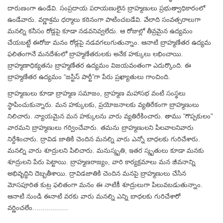
దారుణంగా ఉండేవి. సంప్రదాయ పరాయణులైన బ్రాహ్మణులు ప్రభుత్వాధికారంలో
ఉండేవారు. వర్ణాశ్రమ ధర్మాలు కఠినంగా పాటించబడేవి. వేలాది సంవత్సరాలుగా
మనల్ని కనీసం రోడ్లపై కూడా నడవనివ్వలేదు. ఆ రోజుల్లో తీవ్రమైన ఉద్యమం
చేయబట్టే ఈరోజు మనం రోడ్లపై నడవగలుగుతున్నాం. ఆనాటి బ్రాహ్మణేతర ఉద్యమ
ఫలితంగానే మనదేశంలో బ్రాహ్మణేతరులకు అనేక హక్కులు లభించాయి.
బ్రాహ్మణాధిక్యతను బ్రాహ్మణేతర ఉద్యమం విజయవంతంగా ఎదుర్కొంది. ఈ
బ్రాహ్మణేతర ఉద్యమం “జస్టిస్ పార్టీ”గా పేరు ప్రఖ్యాతులు గాంచింది.
బ్రాహ్మణులు కూడా బ్రాహ్మణ సమాజం, బ్రాహ్మణ మహాసభ వంటి సంస్థలు
స్థాపించుకున్నారు. మన హక్కులకు, ప్రయోజనాలకు వ్యతిరేకంగా బ్రాహ్మణులు
నిలిచారు. న్యాయమైన మన హక్కులను వారు వ్యతిరేకించారు. తాము “గొప్పకులం"
వారమని బ్రాహ్మణులు గర్వించేవారు. తమను బ్రాహ్మణులని పిలవాలనివారు
నిర్దేశించారు. ద్రావిడ జాతికి చెందిన మనల్ని వారు ఎన్నో బాధలకు గురిచేశారు.
మనల్ని వారు శూద్రులని పిలిచారు. మనుస్మృతి, ఇతర స్మృతులు కూడా మనకు
శూద్రులని పేరు పెట్టాయి. బ్రాహ్మణరాజ్యం, వారి కార్యక్రమాలు మన జీవనాన్ని
అభివృద్ధిని దెబ్బతీశాయి. ద్రావిడజాతికి చెందిన మనపై బ్రాహ్మణులు చేసిన
మోసపూరిత కుట్ర ఫలితంగా మనం ఈ నాటికీ శూద్రులుగా పిలువబడుతున్నాం.
ఆనాటి నుండి ఈనాటి వరకు వారు మనల్ని ఎన్ని బాధలకు గురిచేశారో
వర్ణించలేం..................