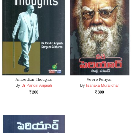
Ambedkar Thoughts
Veere Periyar
By
Dr Pandiri Anjaiah
By
Isanaka Muralidhar
200
300
Rs.
Rs.