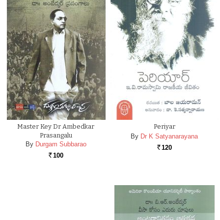
Master Key Dr Ambedkar
Periyar
Prasangalu
By
Dr K Satyanarayana
By
Durgam Subbarao
120
Rs.
100
Rs.