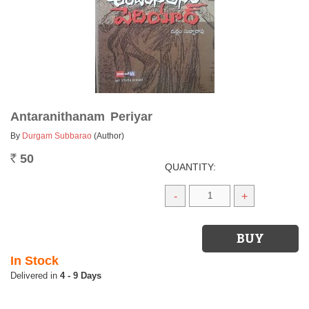
Antaranithanam Periyar
By
Durgam Subbarao
(Author)
50
Rs.
QUANTITY:
-
+
In Stock
4 - 9 Days