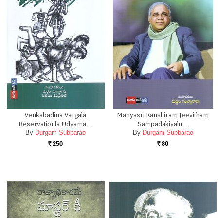
Venkabadina Vargala
Manyasri Kanshiram Jeevitham
Reservationla Udyama …
Sampadakiyalu …
By
Durgam Subbarao
By
Durgam Subbarao
250
80
Rs.
Rs.