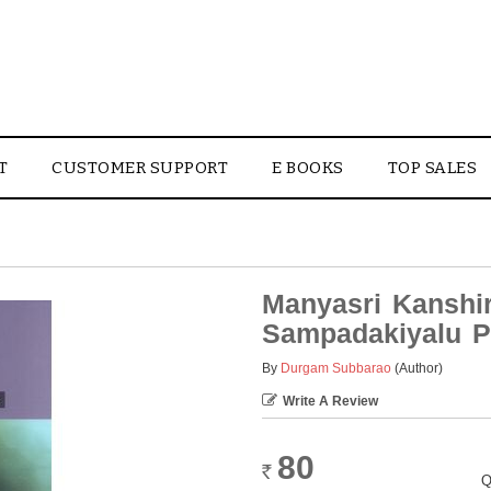
T
CUSTOMER SUPPORT
E BOOKS
TOP SALES
Manyasri Kanshi
Sampadakiyalu P
By
Durgam Subbarao
(Author)
Write A Review
80
Rs.
Q