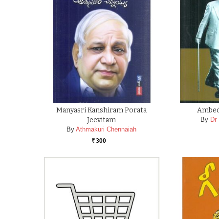
Manyasri Kanshiram Porata
Ambed
Jeevitam
By
Dr 
By
Athmakuri Chennaiah
300
Rs.