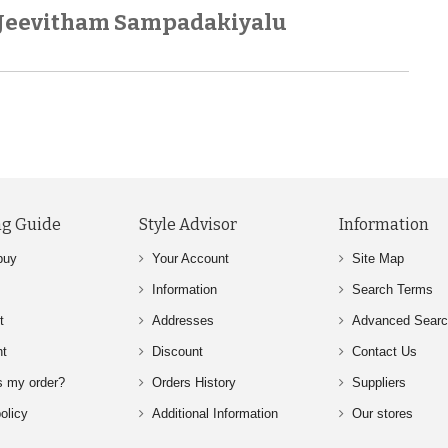
 Jeevitham Sampadakiyalu
g Guide
Style Advisor
Information
buy
Your Account
Site Map
Information
Search Terms
t
Addresses
Advanced Sear
nt
Discount
Contact Us
s my order?
Orders History
Suppliers
olicy
Additional Information
Our stores