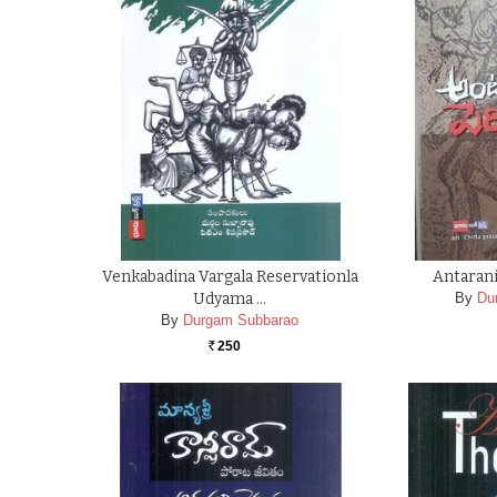
Venkabadina Vargala Reservationla
Antaran
Udyama …
By
Du
By
Durgam Subbarao
250
Rs.