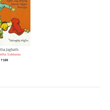
tha Jaghath
etha Subbarao
100
Rs.