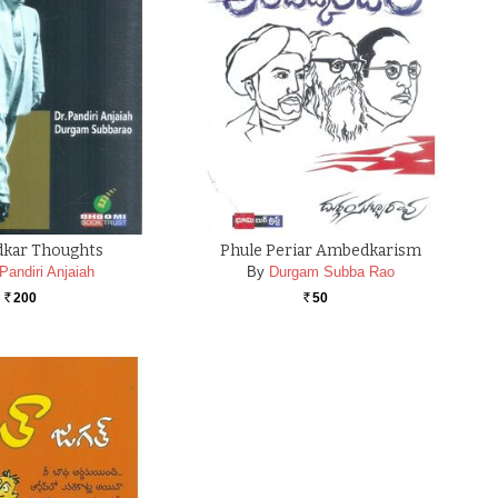
kar Thoughts
Phule Periar Ambedkarism
Pandiri Anjaiah
By
Durgam Subba Rao
200
50
Rs.
Rs.