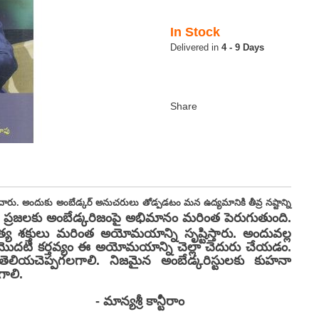
In Stock
4 - 9 Days
ారు. అందుకు అంబేడ్కర్ అనుచరులు తోడ్పడటం మన ఉద్యమానికి తీవ్ర నష్టాన్ని
దీ ఆ ప్రజలకు అంబేడ్కరిజంపై అభిమానం మరింత పెరుగుతుంది.
ిపత్య శక్తులు మరింత అయోమయాన్ని సృష్టిస్తారు. అందువల్ల
ి మొదటి కర్తవ్యం ఈ అయోమయాన్ని చెల్లా చెదురు చేయడం.
 తెలియచెప్పగలగాలి. నిజమైన అంబేడ్కరిస్టులకు కుహనా
గాలి.
కాన్టీరాం