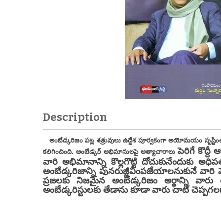
Description
అంబేడ్కరిజం పట్ల శత్రువులు ఉద్దేశ పూర్వకంగా అయోమయం సృష్టించ
పెరిగే కొద్
కలిగించింది. అంబేడ్కర్ అభిమానులపై అత్యాచారాలు
వారి అభిమానాన్ని కొల్లగొట్టి దోచుకునేందుకు అధ
అంబేడ్కరిజాన్ని పునరుజ్జీవింపజేయాలనుకునే వార
ప్రజలకు నిజమైన అంబేడ్కరిజం అర్థాన్ని వారు
అంబేడ్కరిస్టులకు తేడాను కూడా వారు చాటి చెప్పగల
- మాన్యశ్రీ 