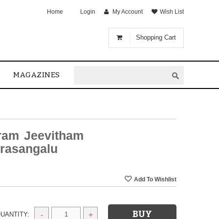
Home
Login
My Account
Wish List
Shopping Cart
MAGAZINES
ram Jeevitham
rasangalu
UANTITY:
-
+