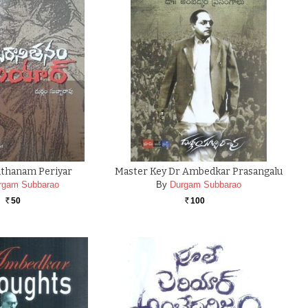
ithanam Periyar
Master Key Dr Ambedkar Prasangalu
rgam Subbarao
By
Durgam Subbarao
50
100
Rs.
Rs.