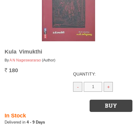
Kula Vimukthi
By
A N Nageswararao
(Author)
180
Rs.
QUANTITY:
-
+
In Stock
4 - 9 Days