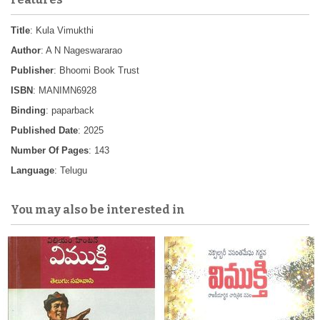
Title
: Kula Vimukthi
Author
: A N Nageswararao
Publisher
: Bhoomi Book Trust
ISBN
: MANIMN6928
Binding
: paparback
Published Date
: 2025
Number Of Pages
: 143
Language
: Telugu
You may also be interested in