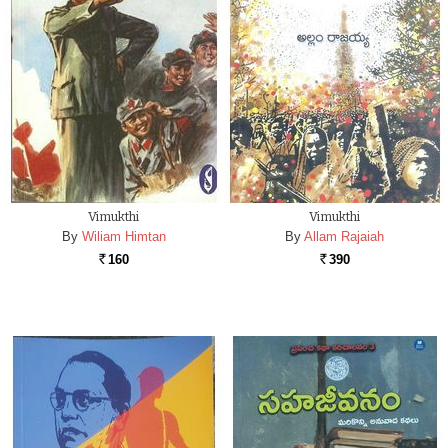
Vimukthi
Vimukthi
By
Wiliam Himtan
By
Allam Rajaiah
160
390
Rs.
Rs.