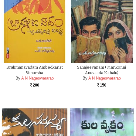
Brahmanavadam Ambedkarist
Sahajeevanam ( Marikonni
Vimarsha
Anuvaada Kathalu)
By
A N Nageswararao
By
A N Nageswararao
200
150
Rs.
Rs.