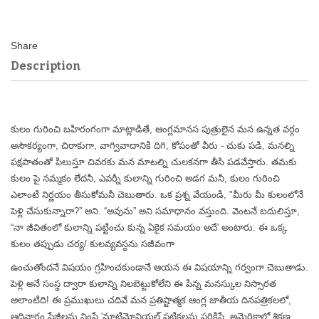
Description
కులం గురించి బహిరంగంగా మాట్లాడితే, ఆంగ్లమానస పుత్రులైన మన ఉన్నత వర్గం
అసౌకర్యంగా, చిరాకుగా, వాగ్వివాదానికి దిగి, కోపంతో వీరు - చుకు పడి, మనల్ని
పక్షపాతంతో పిలుస్తూ చివరకు మన మాటల్ని చులకనగా తీసి పడవేస్తారు. తమకు
కులం పై నమ్మకం లేదనీ, ఎవర్నీ కులాన్ని గురించి అడగ మనీ, కులం గురించి
ఎలాంటి నిర్ణయం తీసుకోమనీ చెబుతారు. ఒక ప్రశ్న వేయండి, "మీరు మీ కులంలోనే
పెళ్లి చేసుకున్నారా?” అని. “అవును” అని సమాధానం వస్తుంది. వెంటనే బదులిస్తూ,
“నా జీవితంలో కులాన్ని పట్టించు కున్న ఏకైక సమయం అదే' అంటారు. ఈ ఒక్క
కులం తప్పుడు చర్య/ కులవ్యవస్థను సజీవంగా
ఉంచుతోందనే విషయం గ్రహించకుండానే ఆయన ఈ విషయాన్ని గర్వంగా చెబుతాడు.
పెళ్లి అనే సంస్థ ద్వారా కులాన్ని నిలబెట్టుకోలేని ఈ పిన్న మనస్కుల నిస్సారత
అలాంటిది! ఈ ప్రముఖులు చదివే మన ప్రతిష్టాత్మక ఆంగ్ల జాతీయ దినపత్రికలలో,
ఆదివారం పేజీలను నింపే 'మాట్రిమోనియల్ పట్టికలను పరికిస్తే, అమెరికాలో శిక్షణ