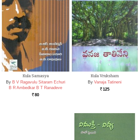
Kula Samasya
Kula Vruksham
By
B V Ragavulu Sitaram Echuri
By
Vanaja Tatineni
B R Ambedkar B T Ranadeve
125
Rs.
80
Rs.