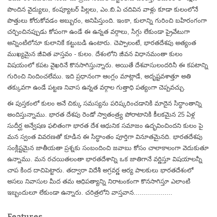
పొందిన వైద్యులు, కంప్యూటర్ పిల్లలు, ఎం.బి.ఏ చదివిన వాళ్లు కూడా కులంలోనే
పొత్తులు కోరుకోవడం అబ్బురం, అనిపిస్తుంది. ఇంకా, కులాన్ని గురించి బహిరంగంగా
చర్చించినప్పుడు కోపంగా ఉండే ఈ ఉన్నత వర్గాలు, సిగ్గు లేకుండా ప్రైవేటుగా
అన్నింటిలోనూ కులానికే కట్టుబడి ఉంటారు. చెప్పాలంటే, భారతదేశపు అత్యంత
ముఖ్యమైన జీవిత వాస్తవం - కులం. దేశంలోని జీవన విధానమంతా కులం
విషయంలో కపట వైఖరినే కొనసాగిస్తున్నారు. అయితే దేశవాసులందరినీ ఈ కపటాన్ని
గురించి నిందించలేము. ఇది ప్రధానంగా ఆంగ్లం మాట్లాడే, అదృష్టవశాత్తూ అతి
తక్కువగా ఉండే పట్టణ నివాస ఉన్నత వర్గాల గుత్తాధి పత్యంగా చెప్పవచ్చు.
ఈ పుస్తకంలో కులం అనే చిక్కు సమస్యను పరిష్కరించడానికి మాదైన సిద్ధాంతాన్ని
అందిస్తున్నాము. భారత దేశపు రెండో స్వాతంత్ర్య పోరాటానికి కీలకమైన 25 ఏళ్ల
సుదీర్ఘ అన్వేషణ ఫలితంగా భారత దేశ ఆధునిక సమాజం ఉద్భవించిందని కులం పై
మన స్వంత వివరణతో కూడిన ఈ సిద్ధాంతం పూర్తిగా వినూతమైనది. భారతదేశపు
సంక్లిష్టమైన జాతీయతా ప్రశ్నకు సంబందించి జవాబు కోసం చాలాకాలంగా వెదుకుతూ
ఉన్నాము. మన రచయితలంతా భారతదేశాన్ని ఒక జాతిగానే వర్ణిస్తూ విషయాలన్నీ
చాప కింద దాచిపెట్టారు. తద్వారా విదేశీ అగ్రవర్ణ ఆర్య పాలకులు భారతదేశంలో
అసలు నివాసుల మీద తమ ఆధిపత్యాన్ని నిరాటంకంగా కొనసాగిస్తూ ఎలాంటి
ఇబ్బందులూ లేకుండా ఉన్నారు. చరిత్రలోని వాస్తవాన....................
Features