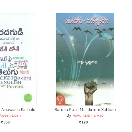
 Anuvaada Kathalu
Batuku Poru Marikonni Kathalu
Paresh Doshi
By
Ravu Krishna Rao
350
170
Rs.
Rs.