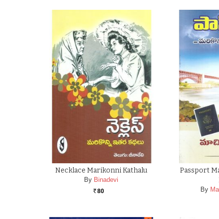
Necklace Marikonni Kathalu
Passport M
By
Binadevi
By
Maa
80
Rs.