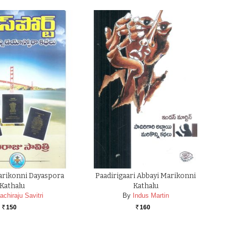
arikonni Dayaspora
Paadirigaari Abbayi Marikonni
Kathalu
Kathalu
chiraju Savitri
By
Indus Martin
150
160
Rs.
Rs.