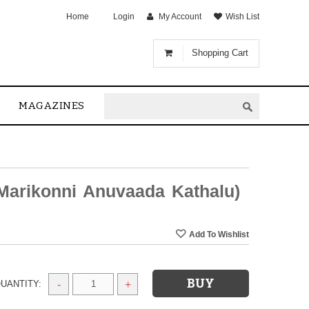
Home
Login
My Account
Wish List
Shopping Cart
MAGAZINES
Marikonni Anuvaada Kathalu)
UANTITY:
-
+