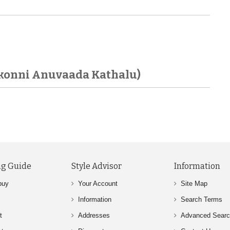
konni Anuvaada Kathalu)
g Guide
Style Advisor
Information
buy
Your Account
Site Map
Information
Search Terms
t
Addresses
Advanced Sear