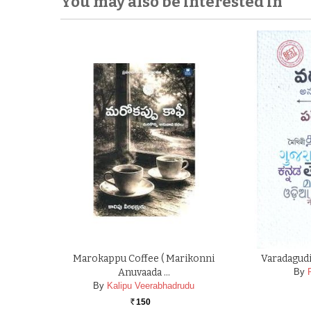
You may also be interested in
Marokappu Coffee ( Marikonni
Varadagudi
Anuvaada …
By
By
Kalipu Veerabhadrudu
150
Rs.