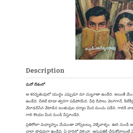
Description
మరో దేశంలో
ఆ శరదృతువులో యుద్ధం ఎప్పుడూ మా చుట్టూతా ఉండేది. అయితే మేం మా
ఉండేది. చీకటి కూడా త్వరగా పడిపోయేది. వీధి దీపాలు వెలగగానే, 
వేలాడదీసిన వేటాడిన జంతువుల చర్మాల మీద మంచు పడేది. గాలికి వాటి
గాలి కొండల మీద నుండి వీస్తూండేది.
ప్రతిరోజూ మధ్యాహ్నం మేమంతా హాస్పిటల్కు వెళ్ళేవాళ్ళం. ఊరి నుండి అ
చాలా పొడవుగా ఉండేవి. ఏ దారిలో వెళ్ళినా, ఆసుపత్రికి చేరుకోవాలం