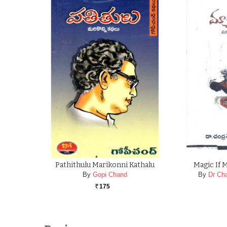
Pathithulu Marikonni Kathalu
Magic If 
By
Gopi Chand
By
Dr Cha
175
Rs.