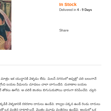
In Stock
4 - 9 Days
త్రం ఇక యుద్ధానికి వెళ్ళడం లేదు. మిలన్ నగరంలో అప్పట్లో చలి బలంగానే
కిటికీల్లోంచి బయట వీధులను చూడటం చాలా బాగుండేది. దుకాణాల బయట
 తోకలు ఊగేవి. ఆ చలికి జింకలు బిగుసుకుపోయి భారంగా కనిపించేవి. చల్లని
క్కడికి వెళ్ళడానికి రకరకాల దారులు ఉండేవి. కాల్వల పక్కన ఉండే రెండు దారులు
టే ఏదో ఒక వంతెన దాటాల్సిందే. మొత్తం మూడు వంతెనలు ఉండేవి. అందులో ఒక