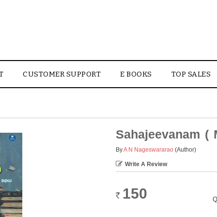
T
CUSTOMER SUPPORT
E BOOKS
TOP SALES
Sahajeevanam ( 
By
A N Nageswararao
(Author)
Write A Review
150
Rs.
Q