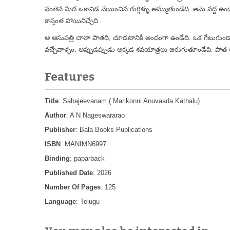
వంతెన మీద ఒకావిడ వేయించిన గుగ్గిళ్ళు అమ్ముతుండేది. ఆమె వద్ద ఉండే
కాస్తంత హాయినిచ్చేది.
ఆ ఆసుపత్రి చాలా పాతది, చూడటానికి అందంగా ఉండేది. ఒక గేటుగుండా
వచ్చేవాళ్ళం. అప్పుడప్పుడు అక్కడ శవయాత్రలు జరుగుతూండేవి. పాత ఆసుపత్ర
Features
Title
: Sahajeevanam ( Marikonni Anuvaada Kathalu)
Author
: A N Nageswararao
Publisher
: Bala Books Publications
ISBN
: MANIMN6997
Binding
: paparback
Published Date
: 2026
Number Of Pages
: 125
Language
: Telugu