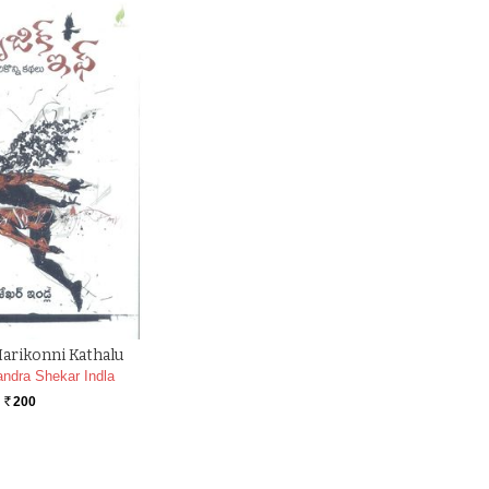
Marikonni Kathalu
ndra Shekar Indla
200
Rs.