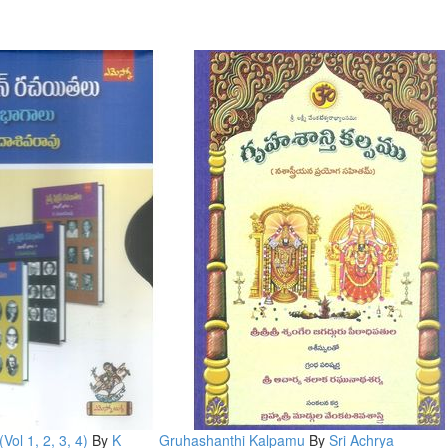
Vol 1, 2, 3, 4)
By
K
Gruhashanthi Kalpamu
By
Sri Achrya