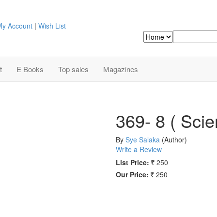
y Account
|
Wish List
Search
t
E Books
Top sales
Magazines
369- 8 ( Scie
By
Sye Salaka
(Author)
Write a Review
List Price:
250
Rs.
Our Price:
250
Rs.