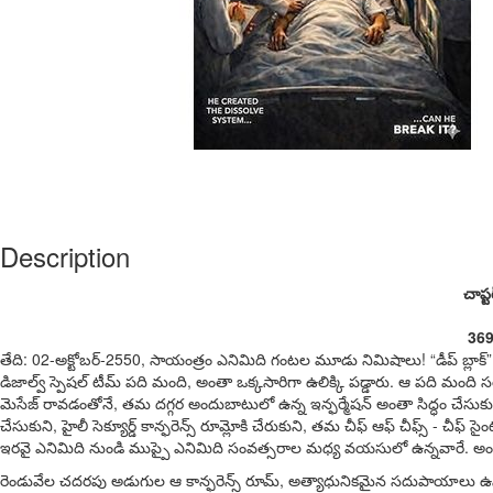
Description
చాప్ట
369
తేది: 02-అక్టోబర్-2550, సాయంత్రం ఎనిమిది గంటల మూడు నిమిషాలు! “డీప్ బ్లాక్” ఎమర్జ
డిజాల్వ్ స్పెషల్ టీమ్ పది మంది, అంతా ఒక్కసారిగా ఉలిక్కి పడ్డారు. ఆ పది మంది సర్వ
మెసేజ్ రావడంతోనే, తమ దగ్గర అందుబాటులో ఉన్న ఇన్ఫర్మేషన్ అంతా సిద్ధం చేసుక
చేసుకుని, హైలీ సెక్యూర్డ్ కాన్ఫరెన్స్ రూమ్లోకి చేరుకుని, తమ చీఫ్ ఆఫ్ చీఫ్స్ - చీఫ్ 
ఇరవై ఎనిమిది నుండి ముప్పై ఎనిమిది సంవత్సరాల మధ్య వయసులో ఉన్నవారే. అందరిల
రెండువేల చదరపు అడుగుల ఆ కాన్ఫరెన్స్ రూమ్, అత్యాధునికమైన సదుపాయాలు ఉ