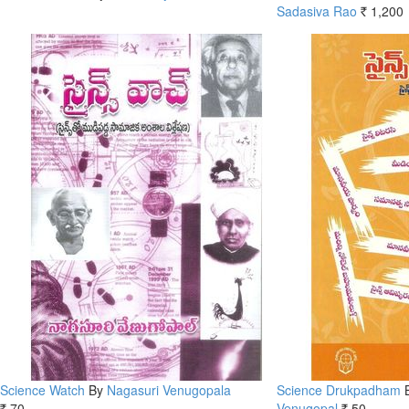
Sadasiva Rao
1,200
Rs.
Science Watch
By
Nagasuri Venugopala
Science Drukpadham
70
Venugopal
50