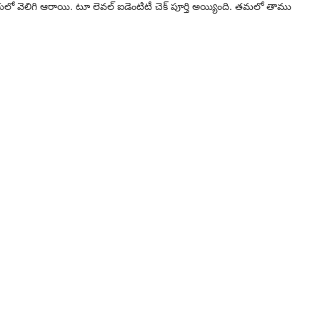
గులో వెలిగి ఆరాయి. టూ లెవల్ ఐడెంటిటీ చెక్ పూర్తి అయ్యింది. తమలో తాము