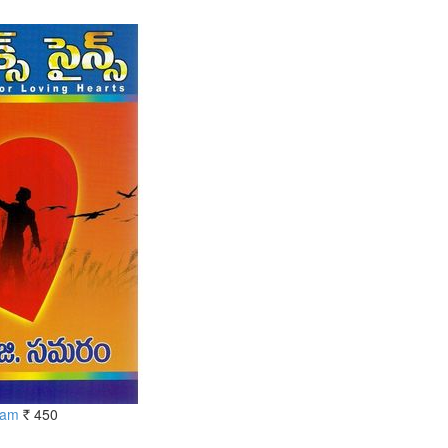
ram
450
Rs.