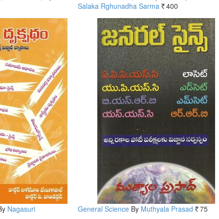
Salaka Rghunadha Sarma
400
Rs.
By
Nagasuri
General Science
By
Muthyala Prasad
75
Rs.