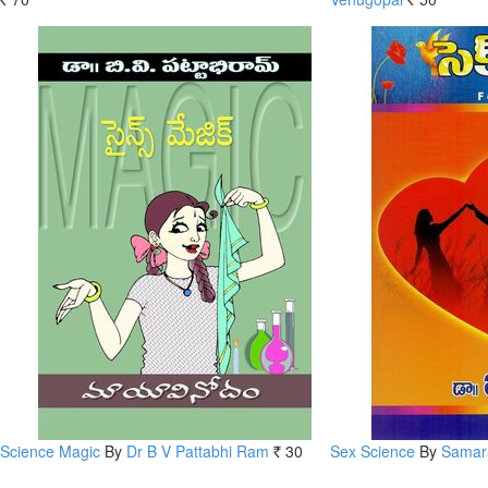
Rs.
Rs.
Science Magic
By
Dr B V Pattabhi Ram
30
Sex Science
By
Sama
Rs.