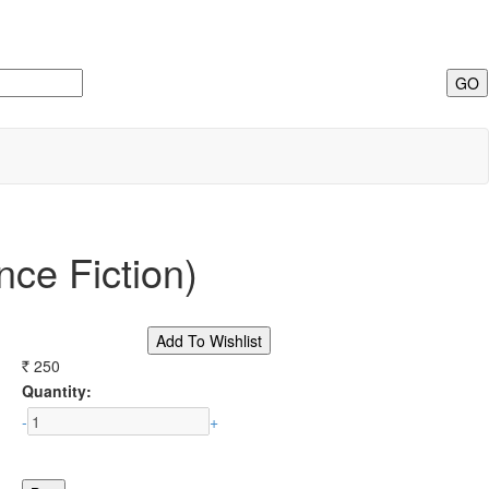
nce Fiction)
250
Rs.
Quantity:
-
+