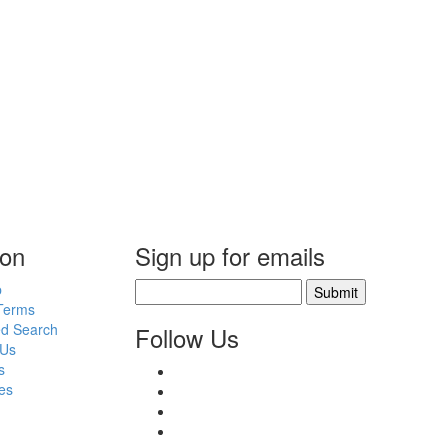
ion
Sign up for emails
p
Submit
Terms
d Search
Follow Us
 Us
s
es