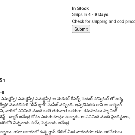
In Stock
Ships in
4 - 9 Days
Check for shipping and cod pinc
ర్ 1
-8
ెన్సీ! ఎమర్జెన్సీ! ఎమర్జెన్సీ! ఆ మెడికల్ రీసెర్చ్ సెంటర్ హాస్పిటల్ లో ఉన్న
ీస్లో మొదటిసారి “డీప్ బ్లాక్” మెసేజ్ వచ్చింది. ఇప్పటివరకు రాని ఆ వార్నింగ్
ుని, వారిలో ఎనిమిది మంది ఒకరి తరువాత ఒకరుగా, కనుపాపలు స్కానింగ్
సైంటిస్ట్ - డాక్టర్ ఐనేంద్ర కోసం ఎదురుచూస్తూ ఉన్నారు. ఆ ఎనిమిది మంది సైంటిస్టులు,
ోకి చిన్నవాడు సామ్, పెద్దవాడు ఐనేంద్ర
న్నాయి. యూ ఆకారంలో ఉన్న గ్లాస్ టేబిల్ మీద వారందరూ తమ అరచేతులు