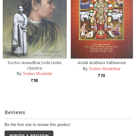
Doctor Anandibai Joshi Jevita
Andal Avathara Vaibhavam
Charitra
By
Sridevi Muralidhar
By
Sridevi Muralidar
70
Rs.
90
Rs.
Reviews
Be the first one to review this product