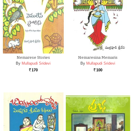
Nemarese Stories
Nemaresina Memaris
By
Mullapudi Sridevi
By
Mullapudi Sridevi
170
100
Rs.
Rs.