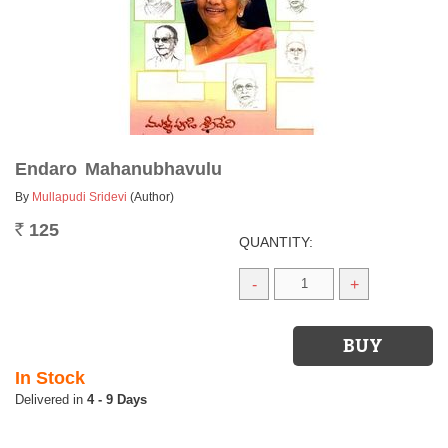
Endaro Mahanubhavulu
By
Mullapudi Sridevi
(Author)
125
Rs.
QUANTITY:
-
+
In Stock
4 - 9 Days