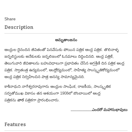
Description
అమృతాంజనం
ఆంధ్రుల దైనందిన జీవితంతో పెనవేసుకు పోయిన పత్రిక ఆంధ్ర పత్రిక. తొలినాళ్ళ
జర్నలిస్టులకు అనేకులకు జర్నలిజంలో ఓనమాలు దిద్దించినది. ఆంధ్ర పత్రికే,
తెలుగువారి జీవితాలను బహువిధాలుగా ప్రభావితం చేసిన అగ్రశ్రేణి దిన పత్రిక ఆంధ్ర
పత్రిక. స్వాతంత్ర ఉద్యమంలో, ఆంధ్రోద్యమంలో, సాహిత్య సాంస్కృతికోద్యమంలో
ఆంధ్ర పత్రిక నిర్వహించిన పాత్ర అనన్య సామాన్యమైనది.
కాశీనాథుని నాగేశ్వరరావుగారు
ఆంధ్రుల సాంఘిక, రాజకీయ, సాంస్కృతిక
సర్వతోముఖ వికాసం తన ఆశయంగా
1908లో బొంబాయిలో ఆంధ్ర
పత్రికను
వార
పత్రికగా
ప్రారంభించారు.
..................ఎందరో మహానుభావులు
Features