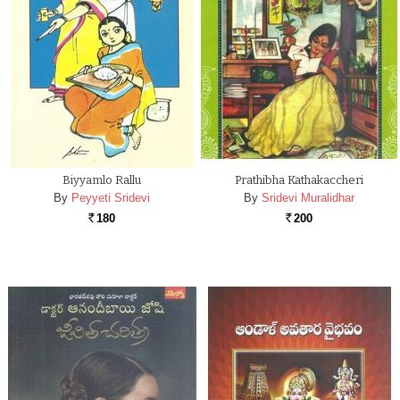
Biyyamlo Rallu
Prathibha Kathakaccheri
By
Peyyeti Sridevi
By
Sridevi Muralidhar
180
200
Rs.
Rs.