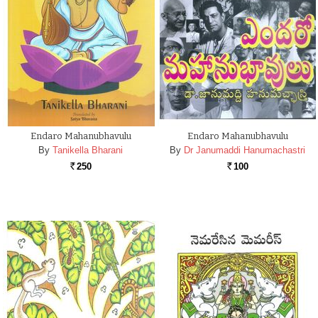
Endaro Mahanubhavulu
Endaro Mahanubhavulu
By
Tanikella Bharani
By
Dr Janumaddi Hanumachastri
250
100
Rs.
Rs.