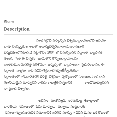
Description
మాడిసన్లోని విస్కాన్సిన్ విశ్వవిద్యాలయంలోని ఆసియా
భాషా సంస్కృతుల శాఖలో ఆచార్యవెల్చేరునారాయణరావుగారి
పర్యవేక్షణలోపిహెచ్.డి పట్టాకోసం 2004 లో సమర్పించిన సిద్ధాంత వ్యాసానికి
తెలుగు సేత ఈ పుస్తకం. ఇందులోని కొన్నిఅధ్యాయాలను
ఇంతకుముందుచరిత్ర పరిశోధనా జర్నల్స్ లో వ్యాసాలుగా ప్రచురించాను. ఈ
సిద్ధాంత వ్యాసం రాసి పదిహేనేళ్లుదాటినప్పటికీస్వీయకథా
సిద్ధాంతంలోగాని,భారతదేశ చరిత్ర విశ్లేషణా దృక్కోణంలో (perspective) గాని
గణనీయమైన మార్పులేవీ రాలేదు కాబట్టిఈపుస్తకానికి కాలదోషంపట్టలేదని
నా ప్రగాఢ విశ్వాసం.
అదేహం
పంతొమ్మిది, ఇరవయ్యో శతాబ్దాలలో
భారతీయ సమాజంలో పెను మార్పులు వచ్చాయి.సంప్రదాయ
సమాజాన్నుండిఆధునిక సమాజానికి జరిగిన మార్పుగా దీనిని మనం ఒక కోణంలో