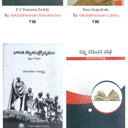
K V Ramana Reddy
Naa Gnapakalu
By
Vakulabharanam Ramakrishna
By
Vakulabharanam Lalitha
50
80
Rs.
Rs.