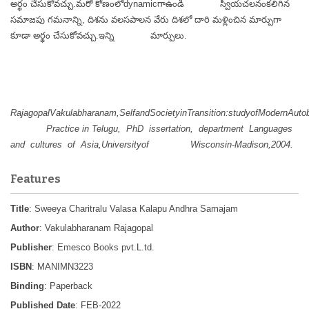
అర్థం చేసుకోవచ్చు.మరో కోణంలోdynamicగాఉండి స్వీయచలనంకలిగిన
సమాజపు గమనాన్ని, దిశను వలసపాలన వేరు దిశలో దారి మళ్లించిన మార్పుగా
కూడా అర్థం చేసుకోవచ్చు.ఇన్ని మార్పులు.
RajagopalVakulabharanam,SelfandSocietyinTransition:studyofModernAutob
Practice in Telugu, PhD issertation, department Languages
and cultures of Asia,Universityof Wisconsin-Madison,2004.
Features
Title
: Sweeya Charitralu Valasa Kalapu Andhra Samajam
Author
: Vakulabharanam Rajagopal
Publisher
: Emesco Books pvt.L.td.
ISBN
: MANIMN3223
Binding
: Paperback
Published Date
: FEB-2022