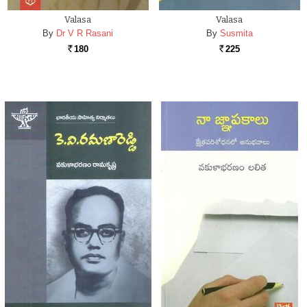
Valasa
Valasa
By
Dr V R Rasani
By
Susmita
180
225
Rs.
Rs.