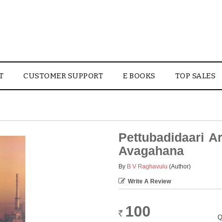
T
CUSTOMER SUPPORT
E BOOKS
TOP SALES
Pettubadidaari A
Avagahana
By
B V Raghavulu
(Author)
Write A Review
100
Rs.
Q