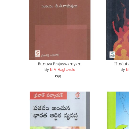
Burjuva Prajaswamyam
Hindut
By
B V Raghavulu
By
B
60
Rs.