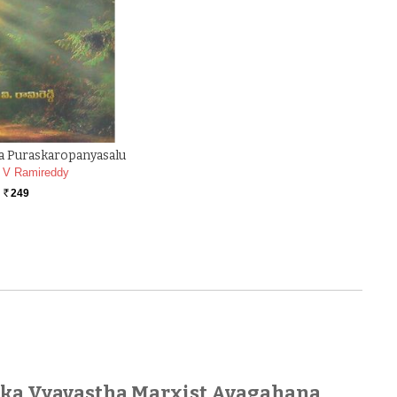
a Puraskaropanyasalu
 V Ramireddy
249
Rs.
ika Vyavastha Marxist Avagahana