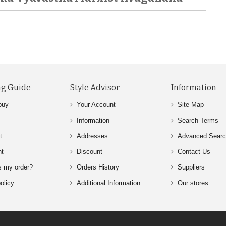
g Guide
Style Advisor
Information
buy
Your Account
Site Map
Information
Search Terms
t
Addresses
Advanced Sear
nt
Discount
Contact Us
s my order?
Orders History
Suppliers
olicy
Additional Information
Our stores