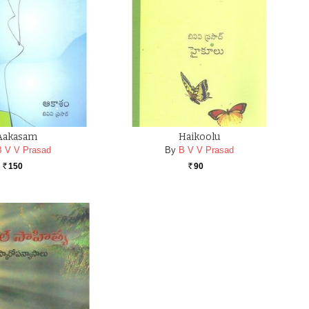
Aakasam
Haikoolu
B V V Prasad
By
B V V Prasad
150
90
Rs.
Rs.