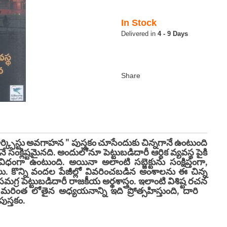
In Stock
4 - 9 Days
స్టు అవగాహన " పుస్తకం చూసేందుకు చిన్నగానే ఉంటుంది
సంక్లిష్టమైనది. అందులోనూ పెట్టుబడిదారీ ఆర్ధిక వ్యవస్థ పైకి
ధంగా ఉంటుంది. అయినా అలాంటి సబ్జెక్టును సంక్షిప్తంగా,
కొన్ని వందల పేజీల్లో వివరించబడిన అంశాలను ఈ చిన్న
మగ్ర పెట్టుబడిదారీ రాజకీయ అర్థశాస్త్రం. ఇలాంటి విశిష్ట రచన
నది. మరింత లోతైన అధ్యయనాన్ని ఇది ప్రోత్సహిస్తుంది, దారి
స్తకం.