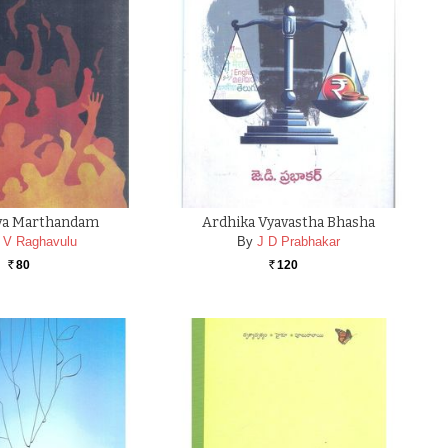
va Marthandam
Ardhika Vyavastha Bhasha
 V Raghavulu
By
J D Prabhakar
80
120
Rs.
Rs.