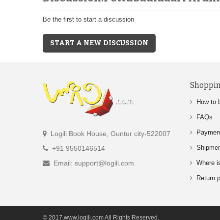
Be the first to start a discussion
START A NEW DISCUSSION
Shoppin
How to 
FAQs
Paymen
Logili Book House, Guntur city-522007
Shipme
+91 9550146514
Email: support@logili.com
Where i
Return p
© 2017,www.logili.com All Rights Reserved.