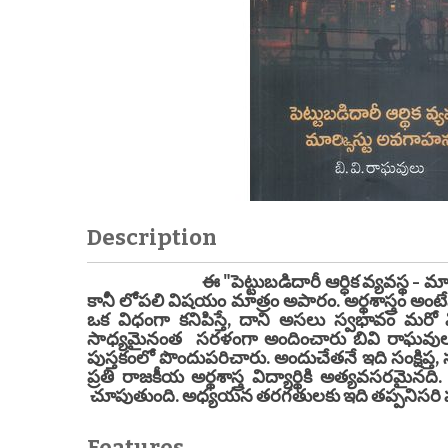
Description
ఈ "పెట్టుబడిదారీ ఆర్ధిక వ్యవస్థ - మార్క్సి
కానీ లోపలి విషయం మాత్రం అపారం. అర్థశాస్త్రం అంటేనే 
ఒక విధంగా కనిపిస్తే, దాని అసలు స్వభావం మరో వి
సాధ్యమైనంత సరళంగా అందించారు బివి రాఘవులు. 
పుస్తకంలో పొందుపరిచారు. అందుచేతనే ఇది సంక్షిప్త, స
ప్రతి రాజకీయ అర్థశాస్త్ర విద్యార్థికి అత్యవసరమై
చూపుతుంది. అధ్యయన తరగతులకు ఇది తప్పనిసరి పు
Features