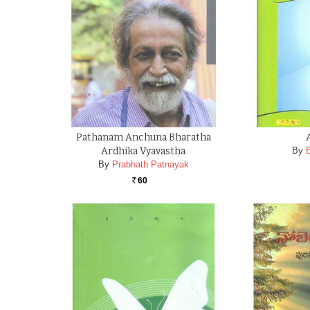
Pathanam Anchuna Bharatha
Ardhika Vyavastha
By
By
Prabhath Patnayak
60
Rs.