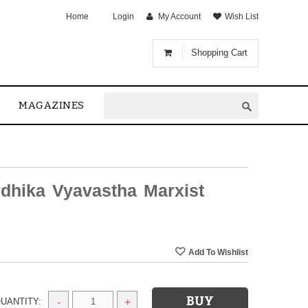
Home
Login
My Account
Wish List
Shopping Cart
MAGAZINES
rdhika Vyavastha Marxist
UANTITY:
-
+