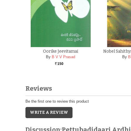
Oorike Jeevitamai
Nobel Sahithy
By
B V V Prasad
By
B
150
Rs.
Reviews
Be the first one to review this product
WRITE A REVIEW
Discussion:Pettubadidaari Ardh