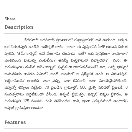
Description
కేథరనాథ్ బదరీనాథ్ ప్రాంతాలలో 'రుద్రాప్రయాగ్' అనే ఊరుంది. అక్కడ
ఒక చిరుతపులి ఉండేది. ఇదొక్కటే కాదు - చాలా. ఈ పుస్తకానికి హీరో అయిన చిరుత
పులిని, 'జిమ్ కార్బెట్' అనే వేటగాడు చంపాడు. ఐతే? అది పుస్తకంగా రాయాలా?
ఎంతమంది పులుల్ని చంపలేదు? అవన్నీ పుస్తకాలుగా వచ్చాయా? మరి, ఈ
చిరుతపులిని చంపిన జిమ్ కార్బెట్, పుస్తకంగా రాయడమేమిటి? అది, ఎన్నో భాషల్లో
అనువదితం కావడం ఏమిటి? అంటే, అందులో ఆ ప్రత్యేకత ఉంది. ఆ చిరుతపులి
'అగ్గిరాముడు' లాంటిది. అలా వచ్చి, ఇలా కనిపించి, అలా మాయమైపోతుంది.
ఎన్నెన్నో తిప్పలు పెట్టింది. 70 పైబడిన గ్రామాల్లో, 500 మైళ్ళ పరిధిలో ప్రజలకి, 8
సంవత్సరాలు నిద్రలేకుండా చేసింది. అప్పటి ప్రభుత్వం ఇచ్చిన లెక్కల ప్రకారం, ఆ
చిరుతపులి 125 మందిని చంపి తినేసిందట. కానీ, ఇంకా ఎక్కువమందే ఉంటారని
అప్పటి గ్రామస్తుల అంచనా.
Features