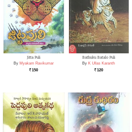
Jitta Puli
Bathuku Batalo Puli
By
Myakam Ravikumar
By
K Ullas Karanth
150
120
Rs.
Rs.