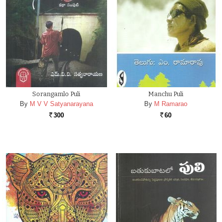
Sorangamlo Puli
Manchu Puli
By
M V V Satyanarayana
By
M Ramarao
300
60
Rs.
Rs.