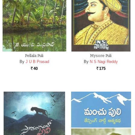
Pellala Puli
Mysore Puli
By
J U B Prasad
By
N S Nagi Reddy
40
175
Rs.
Rs.