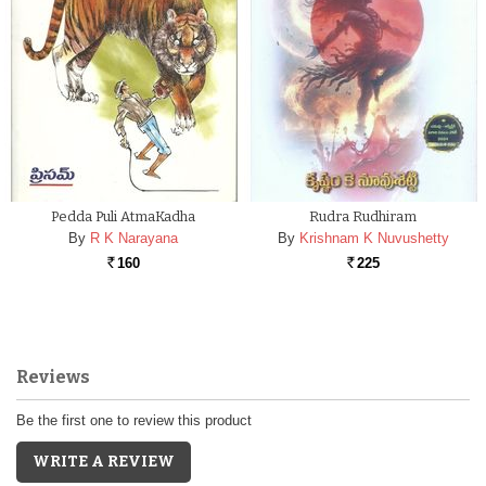
Pedda Puli AtmaKadha
Rudra Rudhiram
By
R K Narayana
By
Krishnam K Nuvushetty
160
225
Rs.
Rs.
Reviews
Be the first one to review this product
WRITE A REVIEW