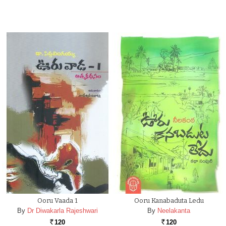
Ooru Vaada 1
Ooru Kanabaduta Ledu
By
Dr Diwakarla Rajeshwari
By
Neelakanta
120
120
Rs.
Rs.