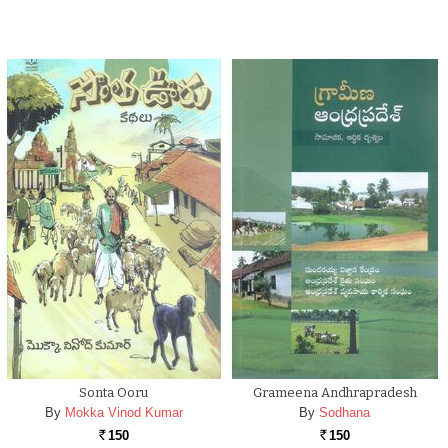
Sonta Ooru
Grameena Andhrapradesh
By
Mokka Vinod Kumar
By
Sodhana
150
150
Rs.
Rs.