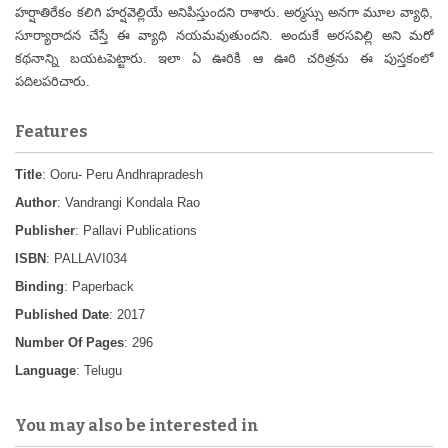
హర్షాతిరేకం కలిగి హర్షవెల్లియే అనిపిస్తుందని రాశారు. అర్మస్సు అనగా మూల వ్యాధి,
సూర్యారాదన చేస్తే ఈ వ్యాధి నయమవుతుందని. అందుకే అరసవిల్లి అని మరో
కథనాన్ని బయటపెట్టారు. ఇలా ఏ ఊరికి ఆ ఊరి చరిత్రను ఈ పుస్తకంలో
పదిలపరిచారు.
Features
Title
: Ooru- Peru Andhrapradesh
Author
: Vandrangi Kondala Rao
Publisher
: Pallavi Publications
ISBN
: PALLAVI034
Binding
: Paperback
Published Date
: 2017
Number Of Pages
: 296
Language
: Telugu
You may also be interested in