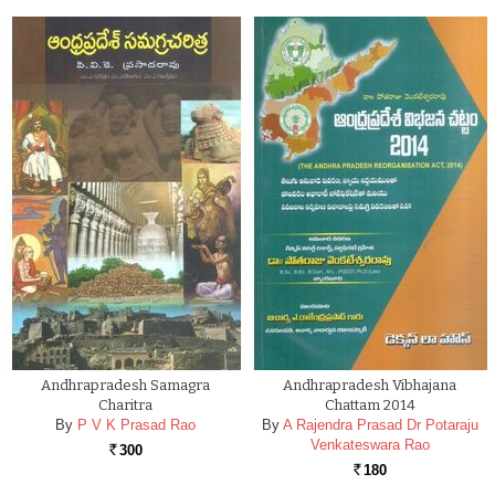
Andhrapradesh Samagra
Andhrapradesh Vibhajana
Charitra
Chattam 2014
By
P V K Prasad Rao
By
A Rajendra Prasad Dr Potaraju
Venkateswara Rao
300
Rs.
180
Rs.