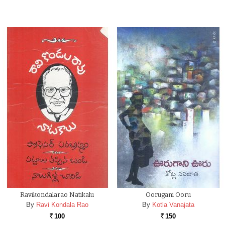
Ravikondalarao Natikalu
Oorugani Ooru
By
Ravi Kondala Rao
By
Kotla Vanajata
100
150
Rs.
Rs.