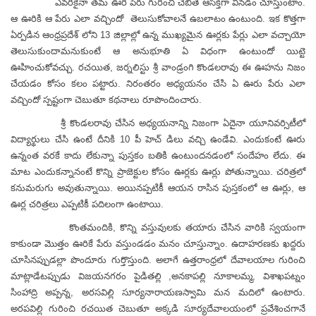
ఎవరికైనా తమ ఊరి పేరు గురించి చెబితే ఆసక్తిగా వినడం చూస్తుంటాం.
ఆ ఊరికి ఆ పేరు ఎలా వచ్చిందో తెలుసుకోవాలనే ఉబలాటం ఉంటుంది. ఇక కొత్తగా
ఏర్పడిన ఆంధ్రప్రదేశ్ లోని 13 జిల్లాల్లో ఉన్న ముఖ్యమైన ఊర్లకు పేర్లు ఎలా వచ్చాయో
తెలుసుకుందామనుకుంటే ఆ అనుభూతి ఏ విధంగా ఉంటుందో యిట్టె
ఊహించుకోవచ్చు. రచయిత, జర్నలిస్టు శ్రీ వాండ్రంగి కొండలరావు ఈ ఊహను నిజం
చేయడం కోసం కలం పట్టారు. నిరంతరం అధ్యయనం చేసి ఏ ఊరు పేరు ఎలా
వచ్చిందో స్పష్టంగా చెబుతూ కథనాలు రూపొందించారు.
శ్రీ కొండలరావు చేసిన అధ్యయనాన్ని నిజంగా ఏదైనా యూనివర్సిటీలో
విద్యార్థులు చేసి ఉంటే దీనికి 10 పీ హెచ్ డిలు వచ్చి ఉండేవి. ఎందుకంటే ఊరు
ఉన్నంత వరకే కాదు లేకున్నా పుస్తకం బతికి ఉంటుందనడంలో సందేహం లేదు. ఈ
మాట ఎందుకన్నానంటే కొన్ని ప్రాజెక్టుల కోసం ఊర్లకు ఊర్లు పోతున్నాయి. చరిత్రలో
కనుమరుగు అవుతున్నాయి. అయినప్పటికీ ఆయన రాసిన పుస్తకంలో ఆ ఊర్లు, ఆ
ఊర్ల చరిత్రలు ఎప్పటికీ పదిలంగా ఉంటాయి.
కొంతమందికి, కొన్ని వస్తువులకు తయారు చేసిన వారికి స్వయంగా
కాకుండా మొత్తం ఊరికే పేరు వస్తుండడం మనం చూస్తున్నాం. ఉదాహరణకు ఖద్దరు
చూసినప్పుడల్లా పొందూరు గుర్తొస్తుంది. అలాగే ఉత్తరాంధ్రలో దేవాలయాల గురించి
మాట్లాడేటప్పుడు విజయనగరం పైడితల్లి ,అనకాపల్లి నూకాలమ్మ, విశాఖపట్నం
సింహాద్రి అప్పన్న, అరసవిల్లి సూర్యనారాయణస్వామి మన మదిలో ఉంటారు.
అరపవిల్లి గురించి రచయిత చెబుతూ అక్కడి సూర్యదేవాలయంలో ప్రవేశించగానే