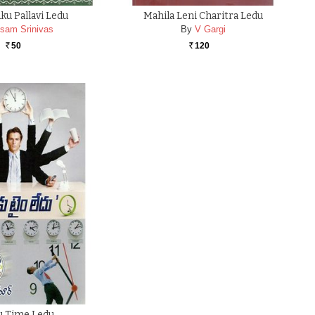
ku Pallavi Ledu
Mahila Leni Charitra Ledu
sam Srinivas
By
V Gargi
50
120
Rs.
Rs.
u Time Ledu