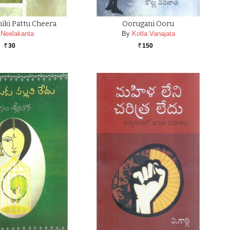
iki Pattu Cheera
Oorugani Ooru
Neelakanta
By
Kotla Vanajata
30
150
Rs.
Rs.