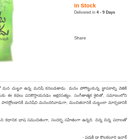
In Stock
4 - 9 Days
 ఉన్న మనిషి కనబడతాడు. మనం పోగొట్టుకున్న జ్ఞాపకాల్ని వెతికి
ునేందుకు ఈ కథలు పనికొస్తాయనడం అక్షరసత్యం. సంగీతాత్మక శైలితో, సమాజంలోని
ను పారద్రోలడానికి మనిషిని మనందరివాడుగా, మంచితనానికి చుట్టంలా మార్చడానికి
కథానిక భాష సముచితంగా, సందర్భ సహితంగా ఉన్నది. చిన్న చిన్న పదాలతో
- పద్మశ్రీ డా కొలకలూరి ఇనాక్