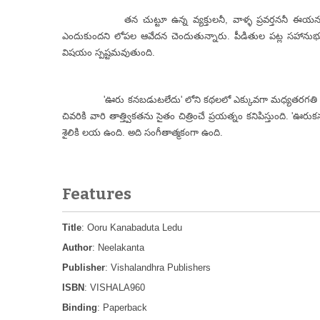
తన చుట్టూ ఉన్న వ్యక్తులనీ, వాళ్ళ ప్రవర్తననీ ఈయన నిశితంగ
ఎందుకుందని లోపల ఆవేదన చెందుతున్నారు. పీడితుల పట్ల సహాను
విషయం స్పష్టమవుతుంది.
'ఊరు కనబడుటలేదు' లోని కథలలో ఎక్కువగా మధ్యతరగతి మన
చివరికి వారి తాత్త్వికతను సైతం చిత్రించే ప్రయత్నం కనిపిస్తుంది. '
శైలికి లయ ఉంది. అది సంగీతాత్మకంగా ఉంది.
Features
Title
: Ooru Kanabaduta Ledu
Author
: Neelakanta
Publisher
: Vishalandhra Publishers
ISBN
: VISHALA960
Binding
: Paperback