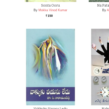
Sonta Ooru
Na Pata
By
Mokka Vinod Kumar
By
A
150
Rs.
Vakkuku Vayasu Ledu
Nak