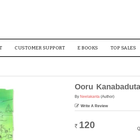
T
CUSTOMER SUPPORT
E BOOKS
TOP SALES
Ooru Kanabadut
By
Neelakanta
(Author)
Write A Review
120
Rs.
Q