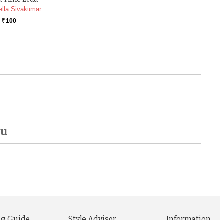
ella Sivakumar
100
Rs.
du
g Guide
Style Advisor
Information