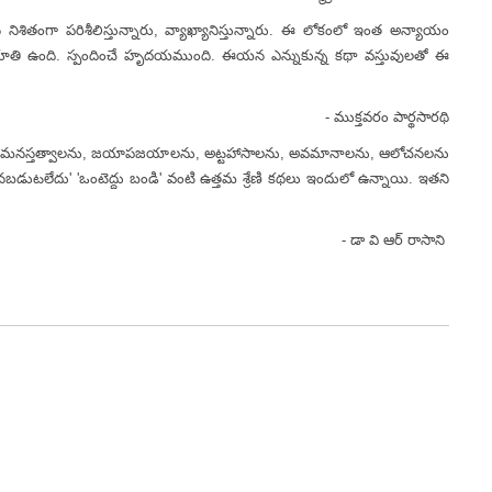
ా పరిశీలిస్తున్నారు, వ్యాఖ్యానిస్తున్నారు. ఈ లోకంలో ఇంత అన్యాయం
భూతి ఉంది. స్పందించే హృదయముంది. ఈయన ఎన్నుకున్న కథా వస్తువులతో ఈ
- ముక్తవరం పార్థసారథి
స్తత్వాలను, జయాపజయాలను, అట్టహాసాలను, అవమానాలను, ఆలోచనలను
ఊరుకనబడుటలేదు' 'ఒంటెద్దు బండి' వంటి ఉత్తమ శ్రేణి కథలు ఇందులో ఉన్నాయి. ఇతని
- డా వి ఆర్ రాసాని