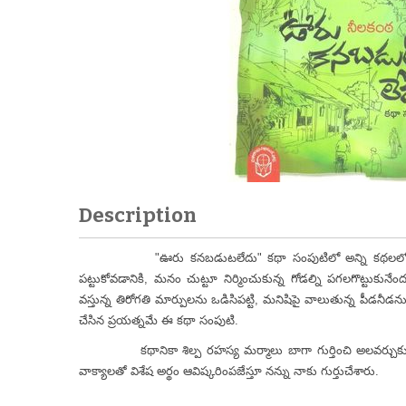
Description
"ఊరు కనబడుటలేదు" కథా సంపుటిలో అన్ని కథలలో మన చుట్టూ
పట్టుకోవడానికి, మనం చుట్టూ నిర్మించుకున్న గోడల్ని పగలగొట్టుక
వస్తున్న తిరోగతి మార్పులను ఒడిసిపట్టి, మనిషిపై వాలుతున్న పీడనీడ
చేసిన ప్రయత్నమే ఈ కథా సంపుటి.
కథానికా శిల్ప రహస్య మర్మాలు బాగా గుర్తించి అలవర్చుకుని 
వాక్యాలతో విశేష అర్థం ఆవిష్కరింపజేస్తూ నన్ను నాకు గుర్తుచేశారు.