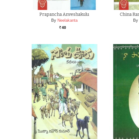
Prapancha Anveshakulu
China Ran
By
Neelakanta
By
40
Rs.