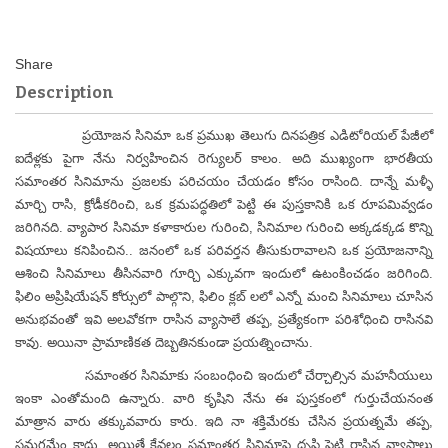
Description
ప్రయోజన సినిమా ఒక ప్రముఖ తెలుగు దినపత్రిక ఎడిటోరియల్ పేజీలో
ఐదేళ్లకు పైగా నేను నిర్వహించిన రెగ్యులర్ కాలం. అది ముఖ్యంగా భారతీయ
సమాంతర సినిమాను ప్రజలకు పరిచయం చేయడం కోసం రాసింది. దాన్నే మళ్ళీ
మార్చి రాసి, క్రోడీకరించి, ఒక క్రమపద్ధతిలో పెట్టి ఈ పుస్తకానికి ఒక రూపమివ్వడం
జరిగినది. వ్యాపార సినిమా కళాకారుల గురించి, సినిమాల గురించి అక్కడక్కడ కొన్ని
విషయాలు కనిపించిన.. జనంలో ఒక పరివర్తన తీసుకురావాలని ఒక ప్రయోజనాన్ని
ఆశించి సినిమాలు తీసినవారి గూర్చి ఎక్కువగా ఇందులో ఉటంకించడం జరిగింది.
ఫిలిం అప్రిషియేషన్ కోర్సులో పాల్గొని, ఫిలిం క్లబ్ లలో ఎన్నో మంచి సినిమాలు చూసిన
అనుభవంతో ఇవి అలవోకగా రాసిన వ్యాసాలే తప్ప, ప్రత్యేకంగా పరిశోధించి రాసినవి
కావు. అయినా ప్రామాణికత దెబ్బతినకుండా ప్రయత్నించాను.
సమాంతర సినిమాకు సంబంధించి ఇందులో చేర్చాల్సిన మహనీయులు
ఇంకా ఎంతోమంది ఉన్నారు. వారి కృషిని నేను ఈ పుస్తకంలో గుర్తుచేయనంత
మాత్రాన వారు తక్కువవారు కారు. ఇది నా శక్తిమేరకు చేసిన ప్రయత్నమే తప్ప,
సమగ్రమేం కాదు. అయితే కేవలం సమాంతర సినిమాపై దృష్టి పెట్టి రాసిన వ్యాసాలు