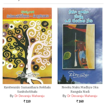
Kavitwamlo Samanthara Rekhalu
Neeku Naku Madhya Oka
Sankshobhalu
Rangula Nadi
By
Dr Devaraju Maharaju
By
Dr Devaraju Maharaju
110
160
Rs.
Rs.