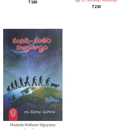
By
Dr Devaraju Maharaju
180
Rs.
230
Rs.
Manishi Matham Vignyana