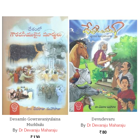
Desamlo Gowravaniyulaina
Devudevaru
Murkhulu
By
Dr Devaraju Maharaju
By
Dr Devaraju Maharaju
80
Rs.
130
Rs.