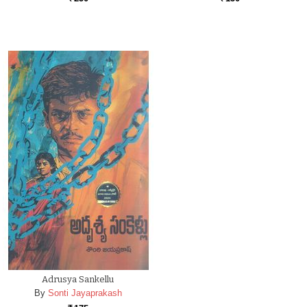
Adrusya Sankellu
By
Sonti Jayaprakash