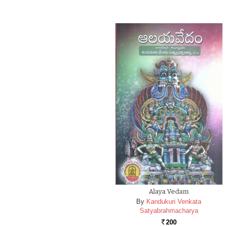
Alaya Vedam
By
Kandukuri Venkata
Satyabrahmacharya
200
Rs.