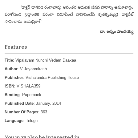
'డాక్టర్ దాశరధి రంగాచార్య అనంతర ఆధునిక జీవన సారాన్ని ఆమూలాగ్రం
పరిశోధించి సైద్ధాంతిక పరంగా నిరూపించే సాహసంచేసి కృతకృత్యుడై డాక్టరేట్
సాధించాడు జయప్రకాశ్.'
- డా. అప్పం పాండయ్య
Features
Title
: Vipalavam Nunchi Vedam Daakaa
Author
: V Jayaprakash
Publisher
: Vishalandra Publishing House
ISBN
: VISHALA359
Binding
: Paperback
Published Date
: January, 2014
Number Of Pages
: 363
Language
: Telugu
You may also be interested in