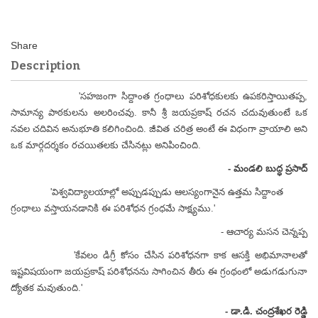
Description
'సహజంగా సిద్దాంత గ్రంధాలు పరిశోధకులకు ఉపకరిస్తాయితప్ప,
సామాన్య పాఠకులను అలరించవు. కానీ శ్రీ జయప్రకాష్ రచన చదువుతుంటే ఒక
నవల చదివిన అనుభూతి కలిగించింది. జీవిత చరిత్ర అంటే ఈ విధంగా వ్రాయాలి అని
ఒక మార్గదర్శకం రచయితలకు చేసినట్లు అనిపించింది.
- మండలి బుద్ధ ప్రసాద్
'విశ్వవిద్యాలయాల్లో అప్పుడప్పుడు ఆలస్యంగానైన ఉత్తమ సిద్దాంత
గ్రంధాలు వస్తాయనడానికి ఈ పరిశోధన గ్రంధమే సాక్ష్యము.'
- ఆచార్య మసన చెన్నప్ప
'కేవలం డిగ్రీ కోసం చేసిన పరిశోధనగా కాక ఆసక్తి అభిమానాలతో
ఇష్టవిషయంగా జయప్రకాష్ పరిశోధనను సాగించిన తీరు ఈ గ్రంథంలో అడుగడుగునా
ద్యోతక మవుతుంది.'
- డా.డి. చంద్రశేఖర రెడ్డి