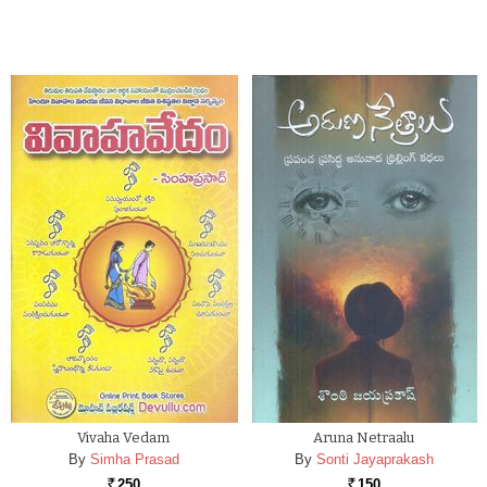
Vivaha Vedam
Aruna Netraalu
By
Simha Prasad
By
Sonti Jayaprakash
250
150
Rs.
Rs.