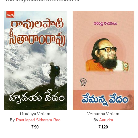
Hrudaya Vedam
Vemanna Vedam
By
Ravulapati Sitharam Rao
By
Aarudra
90
120
Rs.
Rs.