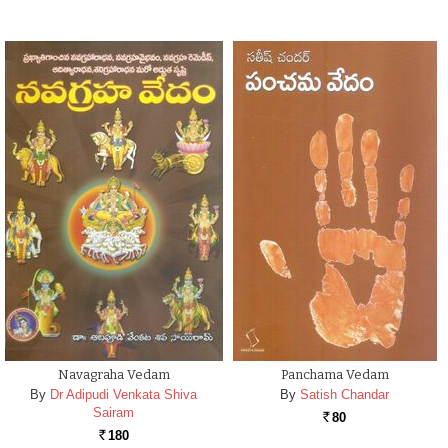
Navagraha Vedam
Panchama Vedam
By
Dr Adipudi Venkata Shiva
By
Satish Chandar
Sairam
80
Rs.
180
Rs.