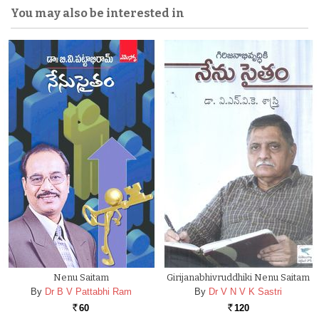
You may also be interested in
Nenu Saitam
Girijanabhivruddhiki Nenu Saitam
By
Dr B V Pattabhi Ram
By
Dr V N V K Sastri
60
120
Rs.
Rs.