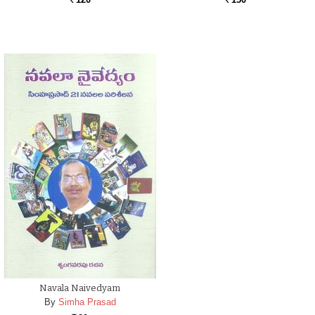
Rs.
Rs.
Navala Naivedyam
By
Simha Prasad