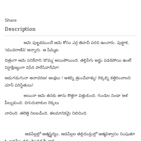
Description
ఆమె పుట్టకముందే ఆమె కోసం ఎర్ర తివాచీ పరచి ఉంచారు. పుట్టాక,
'యువరాణివి' అన్నారు. ఆ పిమ్మట
చిత్రంగా ఆమె పనికిరాని 'బొమ్మ' అయిపోయింది. తల్లిపేగు అడ్డు పడకపోయి ఉంటే
నిర్దాక్షిణ్యంగా విసిరి పారేసేవారేమో!
అడుగడుగునా అనాదరణ! ఆంక్షలు ! ఆశల్ని త్రుంచేవాళ్ళు! రెక్కల్ని కత్తిరించాలని
చూసే పరిస్థితులు!
అయినా ఆమె తనకు తాను కొత్తగా విత్తుకుంది. గుండెల నిండా 'ఆశ'
పీల్చుకుంది. చిగురుటాకుల రెక్కలు
చాచింది. తలెత్తి
నిలబడింది. తలమానికమై నిలిచింది.
ఆడపిల్లల్లో ఆత్మస్థైర్యం, ఆడపిల్లల తల్లిదండ్రుల్లో ఆత్మవిశ్వాసం నింపుతూ