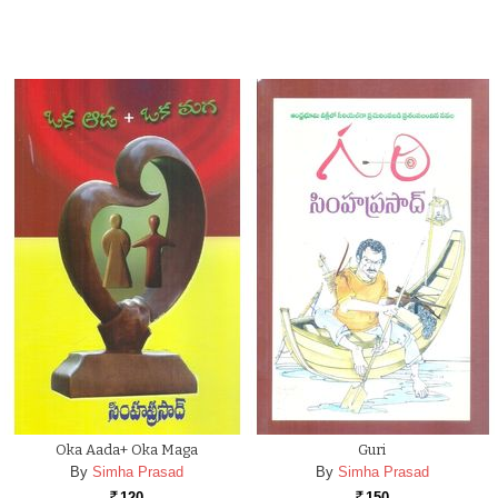
Oka Aada+ Oka Maga
Guri
By
Simha Prasad
By
Simha Prasad
120
150