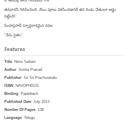
ఓ ఆడపిల్ల తను గెలవడమే గాక
తనవారినీ
గెలిపించింది. వేయి పూలు వికసించడానికి తన రెండు చేతులూ అడ్డు
పెట్టింది!
సింహప్రసాద్ స్ఫూర్తిదాకమైన నవల
"నేను సైతం".
Features
Title
: Nenu Saitam
Author
: Simha Prasad
Publisher
: Sri Sri Prachuranalu
ISBN
: NAVOPH0131
Binding
: Paperback
Published Date
: July 2013
Number Of Pages
: 138
Language
: Telugu