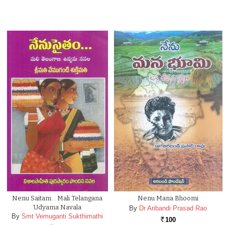
Nenu Saitam. . Mali Telangana
Nenu Mana Bhoomi
Udyama Navala
By
Dr Aribandi Prasad Rao
By
Smt Vemuganti Sukthimathi
100
Rs.