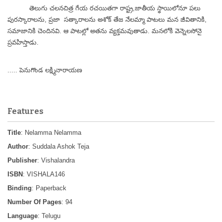
తెలుగు చలనచిత్ర గేయ రచయితగా రాష్ట్ర,జాతీయ స్థాయిలోనూ పలు
పురస్కారాలను, ప్రజా సత్కారాలను అశోక్ తేజ నేలమ్మా పాటలు మన జీవితానికి,
సమాజానికి చెందినవి. ఆ పాటల్లో అతను వ్యక్తమవుతాడు. మనలోకి వెన్నెలసోనై
ప్రవహిస్తాడు.
..... పెనుగొండ లక్ష్మినారాయణ
Features
Title
: Nelamma Nelamma
Author
: Suddala Ashok Teja
Publisher
: Vishalandra
ISBN
: VISHALA146
Binding
: Paperback
Number Of Pages
: 94
Language
: Telugu