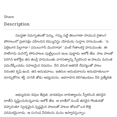
Description
నిబద్ధతా నిమగ్నతలతో పెన్ను, గన్ను పట్టి తెలంగాణా సాయుధ రైతాంగ
పోరాటంలో ప్రజాపక్షం వహించిన కమ్యునిస్టు యోధుడు సుద్దాల హనుమంతు. ' ఓ
పల్లెటూరి పిల్లగాడా ! పసులుగాసే మొనగాడా! ' వంటి గీతాలకర్త హనుమంతు. ఈ
పాటేగాదు మరెన్నో పోరుపాటల పుట్టిల్లయిన ఇంట పుట్టాడు అశోక్ తేజ. పాట పాలతో
పెరిగిన అశోక్తేజ తన తండ్రి హనుమంతు వారసత్వాన్ని స్వీకరించి ఆ పాటను మరింత
పదునేక్కించడం సహజమైన విషయం. దీని వెనుక అతనికి నేపద్యంతో పాటు
నిరంతర కృషి ఉంది. తన అనుభవాలు, ఇతరుల అనుభవాలను అనుభూతులుగా
మార్చుకోగల శక్తి, దానికి తోడు అధ్యయనం, అవగాహన కలిగిఉండటం వీరి ప్రత్యేకత.
అభ్యుదయ కవుల తీవ్రత, భావకవుల లాలిత్యాలను స్వీకరించి తనదైన
బాణీని సృష్టించుకున్నవాడు అశోక్ తేజ. ఆ బాణీలో నుండే తనదైన గొంతుకతో
విప్పారుతూ స్వచ్చమైన,స్పష్టమైన పాటలతో పాటల తోటలో ఒక కొత్త
పరిమళమైనాడు. ఆ సుగంధ వీచికలను మనం ఆస్వాదిస్తున్నాం.