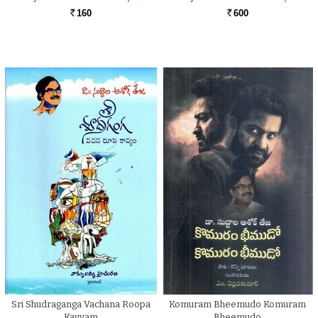
160
600
Rs.
Rs.
Sri Shudraganga Vachana Roopa
Komuram Bheemudo Komuram
Kavyam
Bheemudo