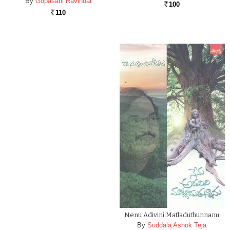
By
Gopasani Ravindar
100
Rs.
110
Rs.
Nenu Adivini Matladuthunnanu
By
Suddala Ashok Teja