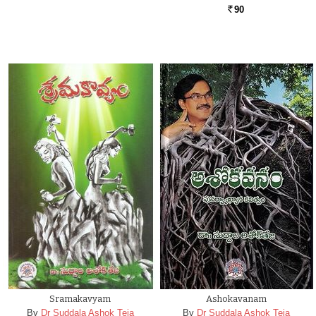
90
Rs.
Sramakavyam
Ashokavanam
By
Dr Suddala Ashok Teja
By
Dr Suddala Ashok Teja