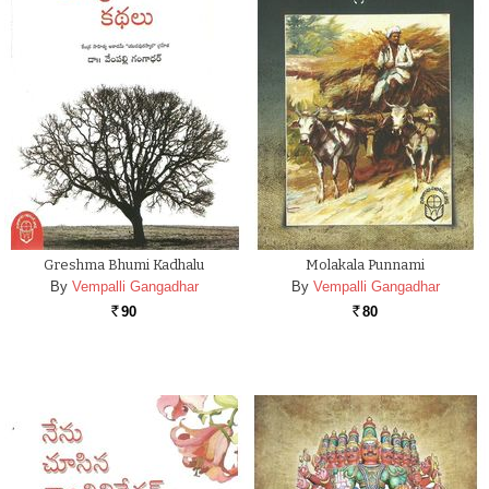
Greshma Bhumi Kadhalu
Molakala Punnami
By
Vempalli Gangadhar
By
Vempalli Gangadhar
90
80
Rs.
Rs.