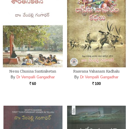
Nenu Chusina Santiniketan
Raavana Vahanam Kadhalu
By
Dr Vempalli Gangadhar
By
Dr Vempalli Gangadhar
60
100
Rs.
Rs.