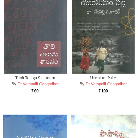
Tholi Telugu Sasanam
Urenium Palle
By
Dr Vempalli Gangadhar
By
Dr Vempalli Gangadhar
60
100
Rs.
Rs.