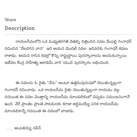
Description
రాయలసీమలోని ఒక మధ్యతరగతి వెతల్ని చిత్రించిన నవల వేంపల్లి గంగాధర్
రచించిన "నేలదిగిన వాన". ఇది అయన మొదటి నవల. ఇదివరకు గంగాధర్ కధలు
రాశాడు. అయన రాసిన కధల్లో కొన్ని రాష్ట్రస్థాయి పురస్కారాలను అందుకున్నాయి.
ఇటీవల కేంద్ర సాహిత్య అకాడెమీ వారి 'యువ' పురస్కారం లభించింది.
ఈ నవలను ఓ రైతు "నేను" అంటూ ఉత్తమపురుషలో చెబుతున్నట్లుగా
గంగాధర్ రచించాడు. ఒక రాయలసీమ రైతు చెబుతున్నట్లుగా రాయడం వల్ల
రచయిత ఈ నవల మొత్తాన్ని రాయలసీమ మాండలికంలో చెప్పడం సమంజసంగానే
ఉంది. వేరే ప్రాంతం ప్రాంత పాటకులకు కూడా అర్ధమయ్యే సరళ రాయలసీమ
మాండలికాన్నే రచయిత ఈ నవలలో వాడాడు.
.......అంపశయ్య నవీన్