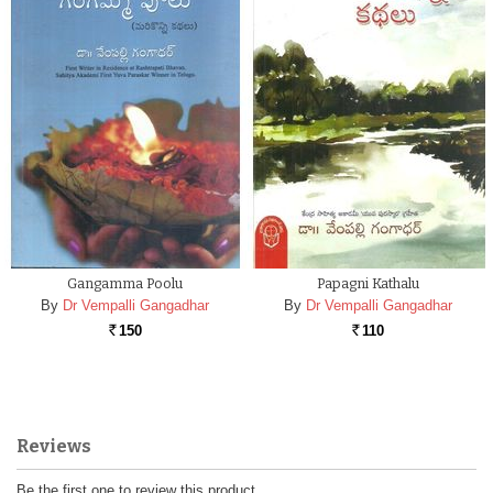
Gangamma Poolu
Papagni Kathalu
By
Dr Vempalli Gangadhar
By
Dr Vempalli Gangadhar
150
110
Rs.
Rs.
Reviews
Be the first one to review this product