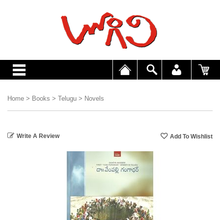
Home
>
Books
>
Telugu
>
Novels
Write A Review