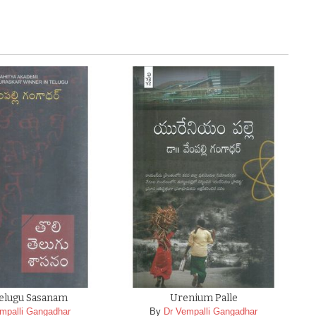
Telugu Sasanam
Urenium Palle
mpalli Gangadhar
By
Dr Vempalli Gangadhar