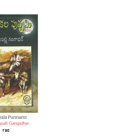
kala Punnami
palli Gangadhar
80
Rs.