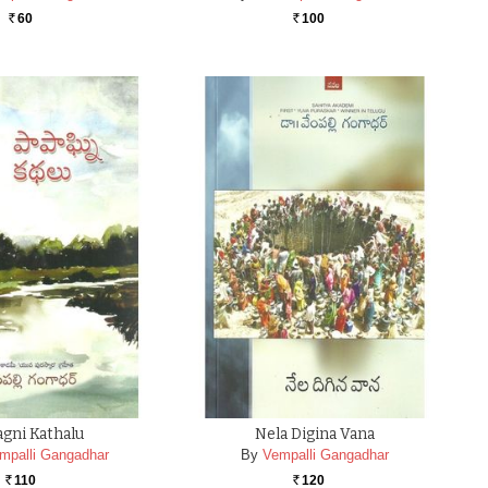
60
100
Rs.
Rs.
gni Kathalu
Nela Digina Vana
mpalli Gangadhar
By
Vempalli Gangadhar
110
120
Rs.
Rs.