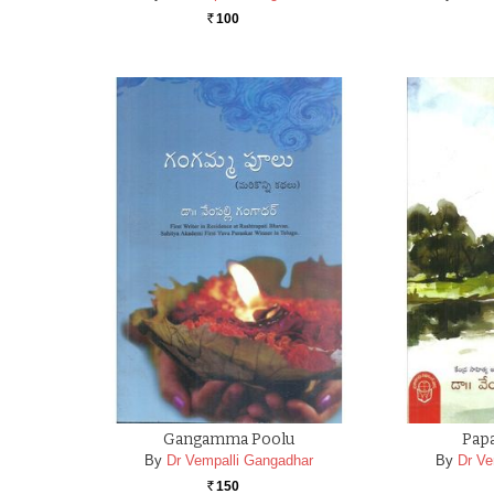
100
Rs.
Gangamma Poolu
Papa
By
Dr Vempalli Gangadhar
By
Dr Ve
150
Rs.