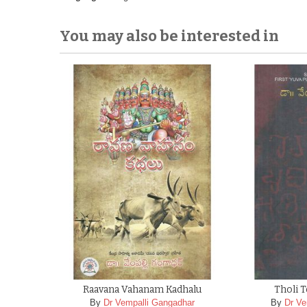
You may also be interested in
Raavana Vahanam Kadhalu
Tholi 
By
Dr Vempalli Gangadhar
By
Dr Ve