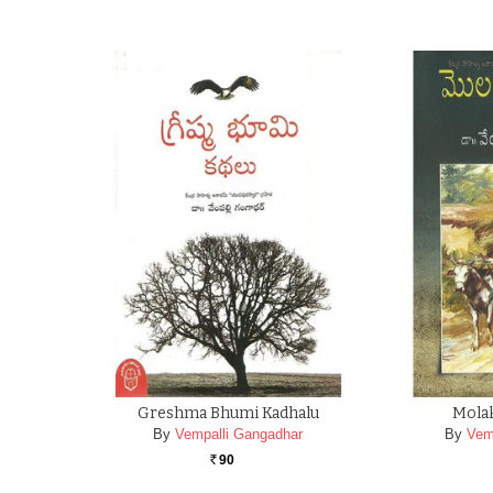
Greshma Bhumi Kadhalu
Mola
By
Vempalli Gangadhar
By
Vem
90
Rs.