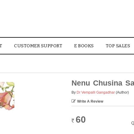
T
CUSTOMER SUPPORT
E BOOKS
TOP SALES
Nenu Chusina Sa
By
Dr Vempalli Gangadhar
(Author)
Write A Review
60
Rs.
Q