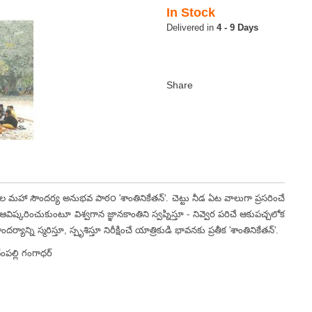
In Stock
4 - 9 Days
 మహా సౌందర్య అనుభవ పాఠ౦ 'శాంతినికేతన్'. చెట్టు నీడ ఏట వాలుగా ప్రసరించే
విష్కరించుకుంటూ విశ్వగాన జ్ఞానకాంతిని స్వప్నిస్తూ - నివ్వెర పరిచే ఆకుపచ్చలోక
ాన్ని స్మరిస్తూ, స్పృశిస్తూ నిరీక్షించే యాత్రికుడి భావనకు ప్రతీక 'శాంతినికేతన్'.
ాధర్