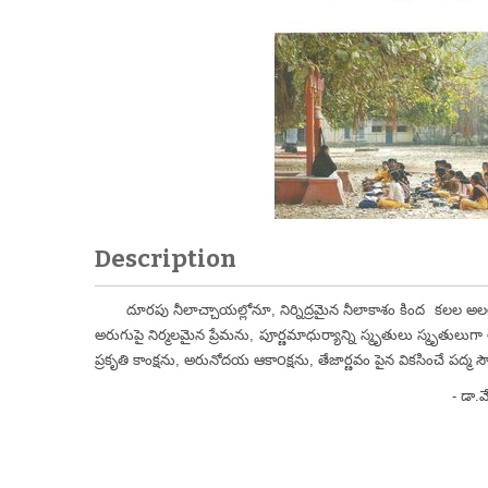
Description
దూరపు నీలాచ్చాయల్లోనూ, నిర్నిద్రమైన నీలాకాశం కింద కలల అలల
అరుగుపై నిర్మలమైన ప్రేమను, పూర్ణమాధుర్యాన్ని స్మృతులు స్మృతులుగా ఆ
ప్రకృతి కాంక్షను, అరునోదయ ఆకా౦క్షను, తేజార్ణవం పైన వికసించే పద్మ సౌందర్య
- డా.వేంపల్లి గంగ