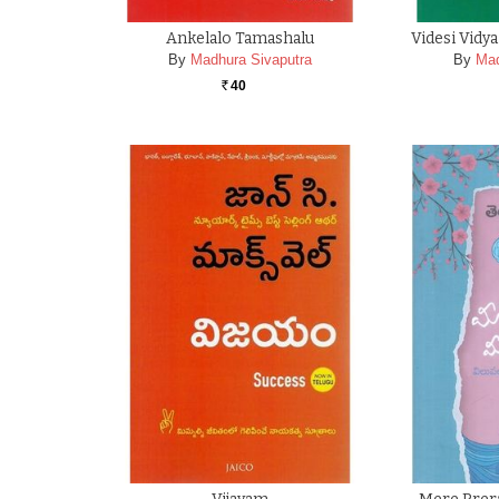
Ankelalo Tamashalu
Videsi Vidy
By
Madhura Sivaputra
By
Mad
40
Rs.