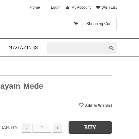
Home
Login
My Account
Wish List
Shopping Cart
MAGAZINES
ijayam Mede
UANTITY:
-
+