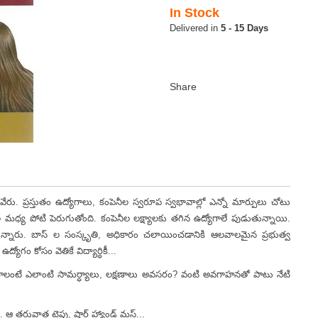
In Stock
5 - 15 Days
రస్తుతం ఉద్యోగాలు, కంపెనీల స్వరూప స్వభావాల్లో ఎన్నో మార్పులు చోటు
 మధ్య పోటి పెరుగుతోంది. కంపెనీల లక్ష్యాలకు తగిన ఉద్యోగాలే పుడుతున్నాయి.
టున్నారు. బాస్ ల సంస్కృతి, అధికారం చలాయించడానికి ఆలవాలమైన ప్రభుత్వ
్యోగం కోసం వెతికే విద్యార్ధికీ...
ంటే ఎలాంటి సామర్ధ్యాలు, లక్షణాలు అవసరం? వంటి అవగాహనతో పాటు నేటి
తరువాత టైపు, షార్ట్ హ్యాండ్ మస్ట్...