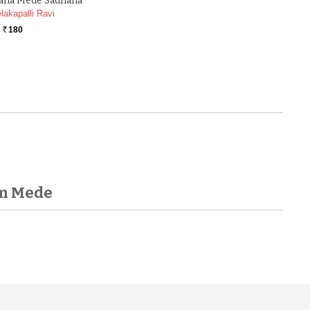
ana Mede Sadhana
lakapalli Ravi
180
Rs.
am Mede