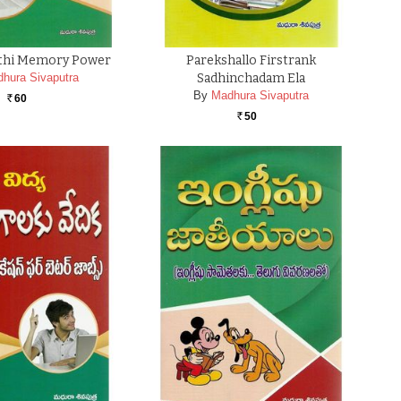
kthi Memory Power
Parekshallo Firstrank
hura Sivaputra
Sadhinchadam Ela
By
Madhura Sivaputra
60
Rs.
50
Rs.