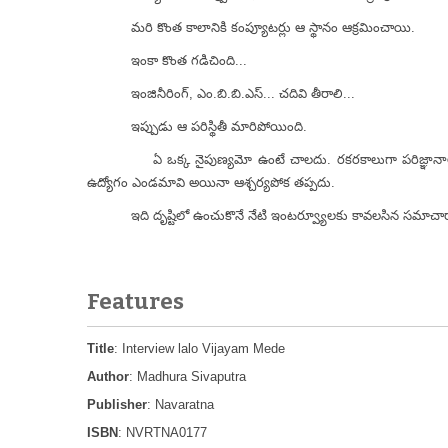
మరి కొంత కాలానికి కంప్యూటర్లు ఆ స్థానం ఆక్రమించాయి.
ఇంకా కొంత గడిచింది...
ఇంజినీరింగ్, ఎం.బి.బి.ఎస్... చదివి తీరాలి...
ఇప్పుడు ఆ పరిస్థితీ మారిపోయింది.
ఏ ఒక్క నైపుణ్యమో ఉంటే చాలదు. రకరకాలుగా పరిజ్ఞానాలు స
ఉద్యోగం ఎండమావి అయినా ఆశ్చర్యపోక తప్పదు.
ఇది దృష్టిలో ఉంచుకొనే నేటి ఇంటర్వ్యూలకు కావలసిన సమాచారాన
Features
Title
: Interview lalo Vijayam Mede
Author
: Madhura Sivaputra
Publisher
: Navaratna
ISBN
: NVRTNA0177