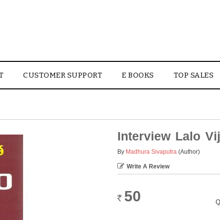
T
CUSTOMER SUPPORT
E BOOKS
TOP SALES
Interview Lalo V
By
Madhura Sivaputra
(Author)
Write A Review
50
Rs.
Q