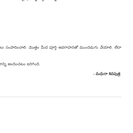
ంపాదించాలి. మొత్తం మీద పూర్తి అవగాహనతో ముందడుగు వేయాలి. లేదా
్ని అందించటం జరిగింది.
- మధురా శివపుత్ర