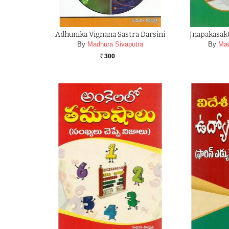
Adhunika Vignana Sastra Darsini
Jnapakasa
By
Madhura Sivaputra
By
Mad
300
Rs.