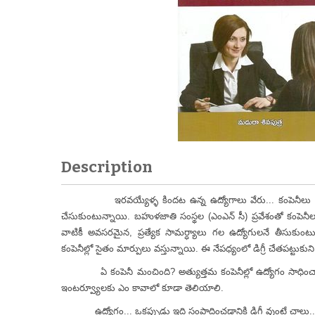
Description
ఇరవయ్యేళ్ళ కిందట ఉన్న ఉద్యోగాలు వేరు... కంపెనీలు వేరు. ప్
చేసుకుంటున్నాయి. బహుళజాతి సంస్థల (ఎంఎన్ సీ) ప్రవేశంతో కంపెనీల
వాటికీ అవసరమైన, ప్రత్యేక సామర్ధ్యాలు గల ఉద్యోగులనే తీసుకుం
కంపెనీల్లో సైతం మార్పులు వస్తున్నాయి. ఈ నేపధ్యంలో డిగ్రీ చేతపట్టుకుని ఉద
ఏ కంపెనీ మంచింది? అత్యుత్తమ కంపెనీల్లో ఉద్యోగం సాధించాల
ఇంటర్వ్యూలకు ఎం కావాలో కూడా తెలియాలి.
ఉద్యోగం... ఒకప్పుడు ఇది సంపాదించడానికి డిగ్రీ వుంటే చాలు... ఆ 