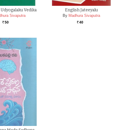
a Udyogalaku Vedika
English Jateeyalu
hura Sivaputra
By
Madhura Sivaputra
50
40
Rs.
Rs.