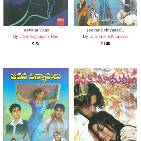
Jeevana Vikas
Jeevana Vinyaasalu
By
J Sri Raghupathi Rao
By
Dr Srimathi K Sridevi
75
100
Rs.
Rs.