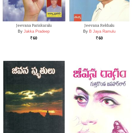
Jeevana Pariskaralu
Jeevana Rekhalu
By
Jakka Pradeep
By
B Jaya Ramulu
60
60
Rs.
Rs.