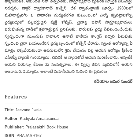
త్యాగనిరతికి, అకుంఠీత సేవా తత్పరతకు, సామ్రాజ్యవాద వ్యతిరేక స్పూర్తికి నిలువెత్తు
నిదర్శనం డాక్టర్ ద్వారకానాద్ కొట్నిస్. దేశ స్వాతంత్రానికి పూర్వం 1930లలో
మహారాష్ట్రలోని ఓ సాధారణ మధ్యతరగతి కుటుంబంలో ఎన్నో కష్టనష్టాలకోర్చి
వైద్యవిద్యలో పట్టభద్రుడైన వ్యక్తి కోట్నిస్. చైనాపై జపాన్ సామ్రాజ్యవాదులు
జరుపుతున్న దాడిలో క్షతగాత్రులైన సైనికులకు, పౌరులకు వైద్య సేవలందించేందుకు
స్వచ్చందంగా ముందుకు రావాలని ఆనాటి జాతీయ కాంగ్రెస్ ఇచ్చిన పిలుపుకు
స్పందించి చైనా బయలుదేరిన వైద్య బృందంలో కోట్నిస్ చేరాడు. స్వంత ఆరోగ్యాన్ని ఏ
మాత్రం లెక్కచేయకుండా అవధులులేని శ్రమ చేయడం వల్ల ఆయన ఆరోగ్యం క్షీణించి
ఎపిలెప్సి వ్యాధికి గురయ్యాడు. చివరికి ఆ వ్యాధితోనే ఆయన మరణించారు. అప్పటికి
ఆయన వయస్సు కేవలం 32 సంవత్సరాలు. ఈ స్వల్ప జీవన వ్యవధిలోనే ఆయన
అజరామరుడయ్యారు. అలాంటి మహనీయుని గురించి ఈ ప్రచురణ
- కడియాల అమర సుందర్
Features
Title
: Jeevana Jwala
Author
: Kadiyala Amarasundar
Publisher
: Prajasakthi Book House
ISBN
: PRAJASH167