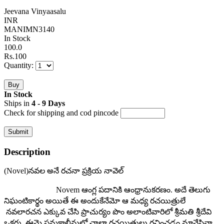
Jeevana Vinyaasalu
INR
MANIMN3140
In Stock
100.0
Rs.
100
Quantity:
In Stock
Ships in
4 - 9 Days
Check for shipping and cod pincode
Description
(Novel)
నవల అనే రచనా ప్రక్రియ నావెల్
Novem ఆంగ్ల పదానికి ఆంధ్రానుకరణం. అదే తెలుగు
నిఘంటికార్థం అయితే ఈ అందుకేనేమో ఆ మధ్య రచయిత్రులే
నవలారచన ఎక్కువ చేసి ప్రాచుర్యం పొం అలాంటివారిలో శ్రీమతి శ్రీదేవి
ఒకరు. ఈమె సమకాలీనుల్లో చాలా రచయిత్రులు రచించడం మానేసినా