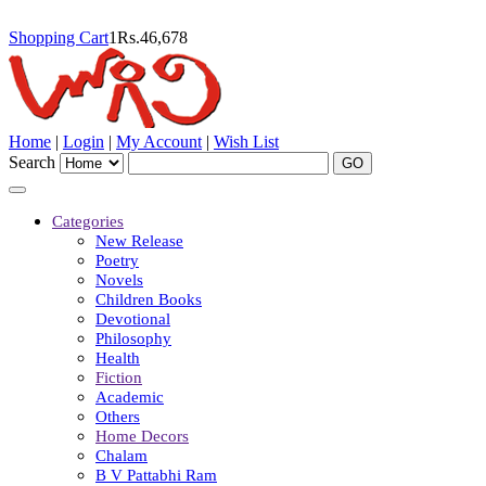
Shopping Cart
1
Rs.
46,678
Home
|
Login
|
My Account
|
Wish List
Search
Categories
New Release
Poetry
Novels
Children Books
Devotional
Philosophy
Health
Fiction
Academic
Others
Home Decors
Chalam
B V Pattabhi Ram