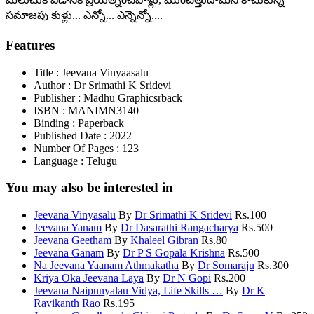
సమాజపు కుళ్లు... ఎన్నో... ఎన్నెన్నో....
Features
Title
: Jeevana Vinyaasalu
Author
: Dr Srimathi K Sridevi
Publisher
: Madhu Graphicsrback
ISBN
: MANIMN3140
Binding
: Paperback
Published Date
: 2022
Number Of Pages
: 123
Language
: Telugu
You may also be interested in
Jeevana Vinyasalu
By
Dr Srimathi K Sridevi
Rs.
100
Jeevana Yanam
By
Dr Dasarathi Rangacharya
Rs.
500
Jeevana Geetham
By
Khaleel Gibran
Rs.
80
Jeevana Ganam
By
Dr P S Gopala Krishna
Rs.
500
Na Jeevana Yaanam Athmakatha
By
Dr Somaraju
Rs.
300
Kriya Oka Jeevana Laya
By
Dr N Gopi
Rs.
200
Jeevana Naipunyalau Vidya, Life Skills …
By
Dr K
Ravikanth Rao
Rs.
195