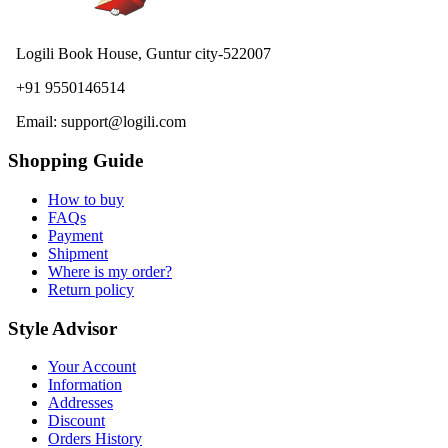
Logili Book House, Guntur city-522007
+91 9550146514
Email: support@logili.com
Shopping Guide
How to buy
FAQs
Payment
Shipment
Where is my order?
Return policy
Style Advisor
Your Account
Information
Addresses
Discount
Orders History