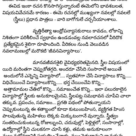
ఈవిడ ఇంకా రచన కొనసాగిస్తున్నారంటే ఈమెలోని భావశబలత,
విషయవివేచనమే కారణం - ఈమె రచనల్లో ముఖ్యంగా నవలల్లో నవలలే
(స్త్రీలు) ప్రధాన పాత్రలు - వారి బాగోగులే చర్చనీయాంశాలు.
వృత్తిరీత్యా ఆంథ్రోపన్యాసకురాలు కావడం, లోకాన్ని
నిశితంగా పరిశీలించే స్వభావం ఉండడంవల్ల నవలారచనలో వీరిదొక
ప్రత్యేకమైన శైలిగా రూపొందింది. వీరికలం నుండి వెలువడిన
నవలామణుల్లో మరొకటి 'జీవనవిన్యాసాలు'.
మానవజీవనశైలి వైవిధ్యభరితమైనది. స్త్రీల విషయంలో
యిది మరింతగా చెప్పుకోతగ్గది. అందరూ చేసేది సంసారాలే అయితే
అందులోనే ఎన్నెన్ని విన్యాసాలో.... స్వతహాగా చేసే విన్యాసాలు కొన్ని.....
విధిచేయించే విన్యాసాలుకొన్ని..... భర్త చేయించేవి కొన్ని...
అత్తామామల చేతిలో కొన్ని... సమాజంచేత కొన్ని... ఇలా పలురకాలైన
విన్యాసాల్లో స్త్రీలకు అనుకూలమైనవి, స్త్రీలపట్ల సమభావన చూపేవి చాలా
తక్కువ. ప్రపంచం, సమాజం... ప్రగతి పథంలో పోతున్నాయని
చెప్పుకుంటున్న ఈ శతాబ్దంలో కూడా కుటుంబహింస, వ్యక్తిగత హింస
పాలవుతున్న మహిళలు లెక్కకు మిక్కుటంగానే వున్నారు. స్త్రీత్వం
సంతరించుకుంటున్న రోజుల్నుంచి, చదువుల్లో, పెళ్లిళ్లలో, సంసారాల్లో,
ఉద్యోగాల్లో స్త్రీని చులకనగా చూసే కళ్లు, తమకు అనుకూలంగా
మలుచుకోవడానికి ప్రయత్నించేవాళ్లు, ముంచెత్తుదామని కాచుకున్న