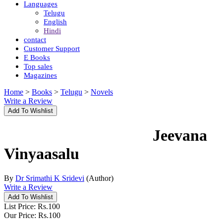
Languages
Telugu
English
Hindi
contact
Customer Support
E Books
Top sales
Magazines
Home
>
Books
>
Telugu
>
Novels
Write a Review
Jeevana
Vinyaasalu
By
Dr Srimathi K Sridevi
(Author)
Write a Review
List Price:
Rs.
100
Our Price:
Rs.
100