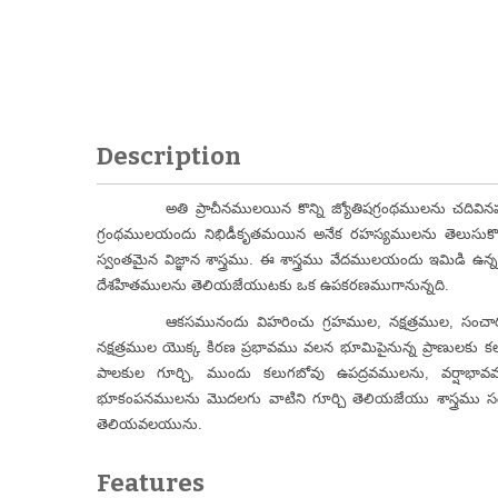
Description
అతి ప్రాచీనములయిన కొన్ని జ్యోతిషగ్రంథములను చదివినప్
గ్రంథములయందు నిభిడీకృతమయిన అనేక రహస్యములను తెలుసుకొనుట
స్వంతమైన విజ్ఞాన శాస్త్రము. ఈ శాస్త్రము వేదములయందు ఇమిడి ఉన్
దేశహితములను తెలియజేయుటకు ఒక ఉపకరణముగానున్నది.
ఆకసమునందు విహరించు గ్రహముల, నక్షత్రముల, సంచార వి
నక్షత్రముల యొక్క కిరణ ప్రభావము వలన భూమిపైనున్న ప్రాణు
పాలకుల గూర్చి, ముందు కలుగబోవు ఉపద్రవములను, వర్షాభావము
భూకంపనములను మొదలగు వాటిని గూర్చి తెలియజేయు శాస్త్రము సం
తెలియవలయును.
Features