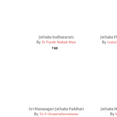
Jathaka Sudhasaram
Jathaka P
By
Dr Pandit Malladi Mani
By
Ivatur
60
Rs.
Sri Manasagari Jathaka Paddhati
Jathaka 
By
Sri A Umaamaheswararao
By