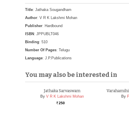
Title
: Jathaka Sougandham
Author
: V R K Lakshmi Mohan
Publisher
: Hardbound
ISBN
: JPPUBLT046
Binding
: 510
Number Of Pages
: Telugu
Language
: J.P.Publications
You may also be interested in
Jathaka Sarvaswam
Varahamihir
By
V R K Lakshmi Mohan
By
250
Rs.