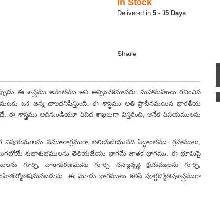
In Stock
5 - 15 Days
పుడు ఈ శాస్త్రము అనంతము అని అన్పించకమానదు. మహామహులు రచించిన
కు ఒక జన్మ చాలదనిపిస్తుంది. ఈ శాస్త్రము అతి ప్రాచీనమయిన భారతీయ
నదే. ఈ శాస్త్రము ఆదినుండియూ వివిధ శాఖలుగా విస్తరించి, అనేక విషయములను
షయములను సమూలాగ్రముగా తెలియజేయునది సిద్ధాంతము. గ్రహములు,
లకు కలుగబోయే శుభాశుభములను తెలియజేయు భాగమే జాతక భాగము. ఈ భూమిపై
లను గూర్చి, వాతావరణమును గూర్చి, సస్యావృద్ధి క్షయములను గూర్చి,
హితజ్యోతిషమనబడును. ఈ మూడు భాగములు కలిసి పూర్ణజ్యోతిషశాస్త్రముగా