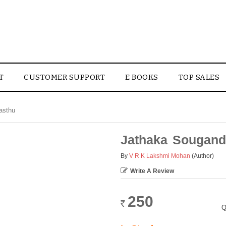
T
CUSTOMER SUPPORT
E BOOKS
TOP SALES
asthu
Jathaka Sougan
By
V R K Lakshmi Mohan
(Author)
Write A Review
250
Rs.
Q