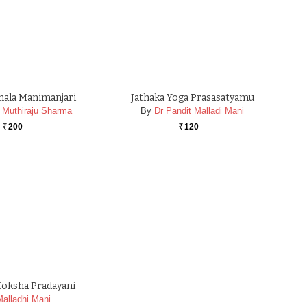
hala Manimanjari
Jathaka Yoga Prasasatyamu
i Muthiraju Sharma
By
Dr Pandit Malladi Mani
200
120
Rs.
Rs.
Moksha Pradayani
Malladhi Mani