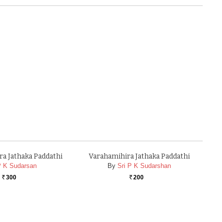
a Jathaka Paddathi
Varahamihira Jathaka Paddathi
P K Sudarsan
By
Sri P K Sudarshan
300
200
Rs.
Rs.