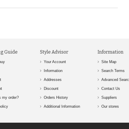
g Guide
Style Advisor
Information
buy
Your Account
Site Map
Information
Search Terms
t
Addresses
Advanced Sear
nt
Discount
Contact Us
s my order?
Orders History
Suppliers
olicy
Additional Information
Our stores