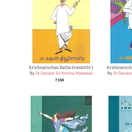
Krishnamohan Katha Sravanthi 1
Krishnamoha
By
Dr Davuluri Sri Krishna Mohanrao
By
Dr Davulur
150
Rs.