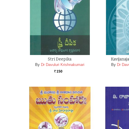
Stri Deepika
Kavijanaj
By
Dr Davuluri Krishnakumari
By
Dr Dav
150
Rs.