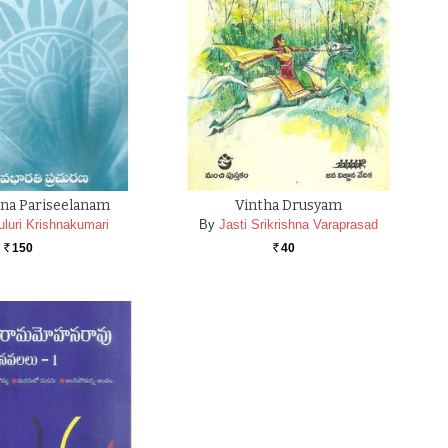
ana Pariseelanam
Vintha Drusyam
uluri Krishnakumari
By
Jasti Srikrishna Varaprasad
150
40
Rs.
Rs.