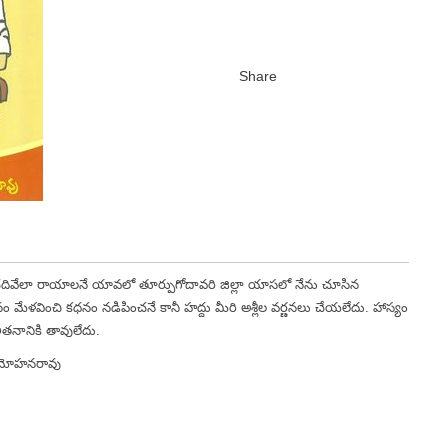
లా రాయాలనే యావలో తూర్పుగోదావరి జిల్లా యాసలో నేను చూసిన
ం మేళవించి కధనం నడిపించనే కానీ హద్దు మీరి అశ్లీల వర్ణనలు చేయలేదు. హాస్యం
లితనానికి తావులేదు.
హనరావు