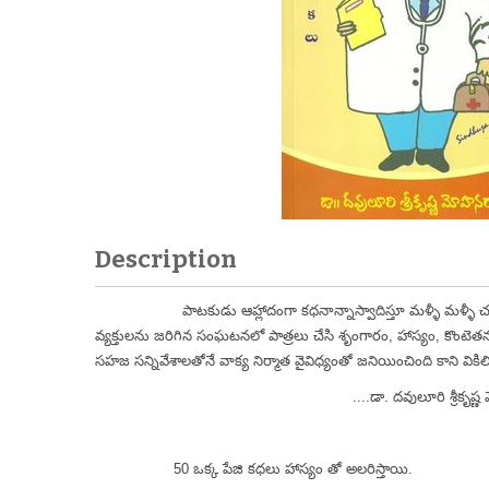
Description
పాటకుడు ఆహ్లాదంగా కధనాన్నాస్వాదిస్తూ మళ్ళీ మళ్ళీ చదివే
వ్యక్తులను జరిగిన సంఘటనలో పాత్రలు చేసి శృంగారం, హాస్యం, కొంటెతన
సహజ సన్నివేశాలతోనే వాక్య నిర్మాత వైవిధ్యంతో జనియించింది కాని వికి
....డా. దవులూరి శ్రీకృష్ణ మో
50 ఒక్క పేజి కధలు హాస్యం తో అలరిస్తాయి.