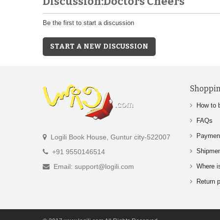
Discussion:Doctors Cheers
Be the first to start a discussion
START A NEW DISCUSSION
Shoppin
How to 
FAQs
Paymen
Logili Book House, Guntur city-522007
Shipme
+91 9550146514
Email: support@logili.com
Where i
Return p