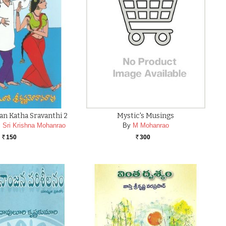
n Katha Sravanthi 2
Mystic's Musings
i Sri Krishna Mohanrao
By
M Mohanrao
150
300
Rs.
Rs.