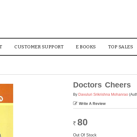
T
CUSTOMER SUPPORT
E BOOKS
TOP SALES
Doctors Cheers
By
Davuluri Srikrishna Mohanrao
(Aut
Write A Review
80
Rs.
Out Of Stock