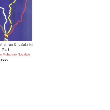
hanrao Novalalu 1st
Part
m Mohanrao Novalalu
275
Rs.