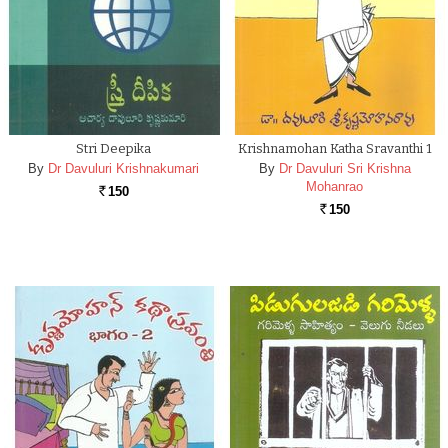
Stri Deepika
Krishnamohan Katha Sravanthi 1
By
Dr Davuluri Krishnakumari
By
Dr Davuluri Sri Krishna
Mohanrao
150
Rs.
150
Rs.