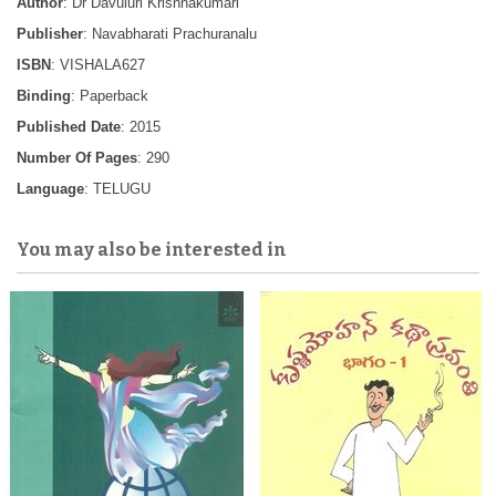
Author
: Dr Davuluri Krishnakumari
Publisher
: Navabharati Prachuranalu
ISBN
: VISHALA627
Binding
: Paperback
Published Date
: 2015
Number Of Pages
: 290
Language
: TELUGU
You may also be interested in