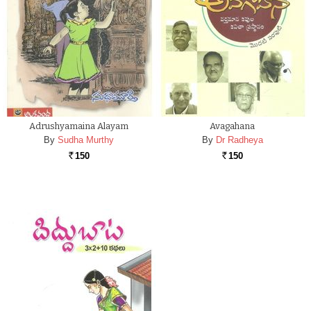
Adrushyamaina Alayam
Avagahana
By
Sudha Murthy
By
Dr Radheya
150
150
Rs.
Rs.