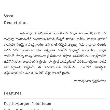
Description
ఉత్తరాంధ్రం నుంచి తత్రాపి ఒడియా సంపర్కం కల రాజకవుల నుంచి'
ఆంద్రశబ్ద చింతామణికి కవిజనాంజనమనే టిప్పణి రావడం విశేషం. వాడుక భాషలో
రాయడం నిజమైన సంప్రదాయం అని చాటి చెప్పిన వ్యాఖ్య. గిడుగు వారు తెలుగు
వచన రచనా సంప్రదాయానికి సాక్ష్యంగా చూపిన గ్రంధాల్లో ఇది ఒకటి. గ్రాంధిక
భాషలోకి మార్చి దాన్ని మొదటగా ప్రచురించిన కస్తూరి శివశంకర కవి 'ఆంద్రభాషకు
జీవనౌషధం'గా సంభావించిన గ్రంధం. ఈ గ్రంధ పరిష్కరణతో పరిశీలనాత్మకంగా సాగిన
లఘుసిద్ధాంత వ్యాసమే ఈ కవిజనాంజన పరిశీలనం. 1982లో నాగార్జున
విశ్వవిద్యాలయం నుంచి ఎం.ఫిల్. పట్టా పొందిన గ్రంథం.
- డా.దావులూరి కృష్ణకుమారి
Features
Title
: Kavijanajana Pariseelanam