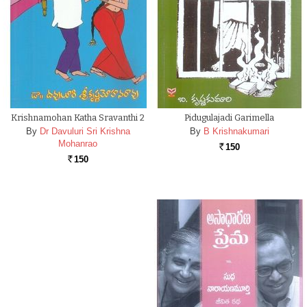
Krishnamohan Katha Sravanthi 2
Pidugulajadi Garimella
By
Dr Davuluri Sri Krishna
By
B Krishnakumari
Mohanrao
150
Rs.
150
Rs.