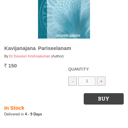
Kavijanajana Pariseelanam
By
Dr Davuluri Krishnakumari
(Author)
150
Rs.
QUANTITY:
-
+
In Stock
4 - 9 Days